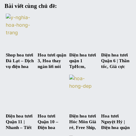
Bài viết cùng chủ đề:
Shop hoa tươi
Hoa tươi quận
Điện hoa tươi
Điện hoa tươi
Đà Lạt – Dịch
3, Hoa thay
quận 1
Quận 6 | Thần
vụ điện hoa
ngàn lời nói
TpHcm,
tốc, Giá cực
online Đà Lạt
Nhanh – Chất
sốc ở
lượng – tiết
Hoanguyethy.co
kiệm
Điện hoa tươi
Hoa tươi
Điện hoa tươi
Hoa tươi
Quận 11 |
Quận 10 –
Hóc Môn Giá
Nguyệt Hỷ |
Nhanh – Tiết
Điện hoa
rẻ, Free Ship,
Điện hoa quận
kiệm ở
Online giá tốt
Giao Hàng
2 “Siêu nhanh