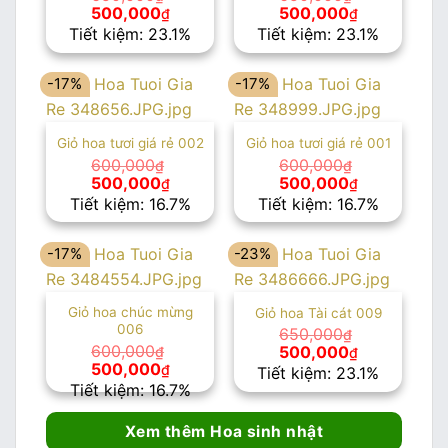
Giá
Giá
Giá
Giá
500,000
500,000
₫
₫
gốc
hiện
gốc
hiện
Tiết kiệm: 23.1%
Tiết kiệm: 23.1%
là:
tại
là:
tại
650,000₫.
là:
650,000₫.
là:
500,000₫.
500,000₫.
-17%
-17%
Giỏ hoa tươi giá rẻ 002
Giỏ hoa tươi giá rẻ 001
600,000
600,000
₫
₫
Giá
Giá
Giá
Giá
500,000
500,000
₫
₫
gốc
hiện
gốc
hiện
Tiết kiệm: 16.7%
Tiết kiệm: 16.7%
là:
tại
là:
tại
600,000₫.
là:
600,000₫.
là:
500,000₫.
500,000₫.
-17%
-23%
Giỏ hoa chúc mừng
Giỏ hoa Tài cát 009
006
650,000
₫
Giá
Giá
600,000
500,000
₫
₫
gốc
hiện
Giá
Giá
500,000
₫
Tiết kiệm: 23.1%
là:
tại
gốc
hiện
Tiết kiệm: 16.7%
650,000₫.
là:
là:
tại
500,000₫.
600,000₫.
là:
500,000₫.
Xem thêm Hoa sinh nhật