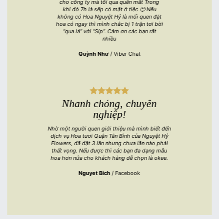
cho công ty mà tối qua quên mất Trong
khi đó 7h là sếp có mặt ở tiệc 🙁 Nếu
không có Hoa Nguyệt Hỷ là mối quen đặt
hoa có ngay thì mình chắc bị 1 trận tơi bời
“qua lá” với “Síp”. Cảm ơn các bạn rất
nhiều
Quỳnh Như
/
Viber Chat
Nhanh chóng, chuyên
nghiệp!
Nhờ một người quen giới thiệu mà mình biết đến
dịch vụ Hoa tươi Quận Tân Bình của Nguyệt Hỷ
Flowers, đã đặt 3 lần nhưng chưa lần nào phải
thất vọng. Nếu được thì các bạn đa dạng mẫu
hoa hơn nửa cho khách hàng dễ chọn là okee.
Nguyet Bich
/
Facebook