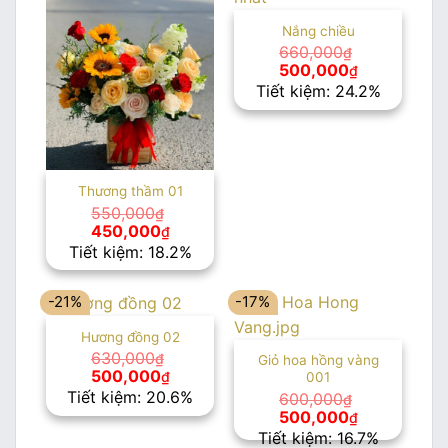
Nắng chiều
660,000
₫
Giá
Giá
500,000
₫
gốc
hiện
Tiết kiệm: 24.2%
là:
tại
660,000₫.
là:
500,000₫.
Thương thầm 01
550,000
₫
Giá
Giá
450,000
₫
gốc
hiện
Tiết kiệm: 18.2%
là:
tại
550,000₫.
là:
450,000₫.
-21%
-17%
Hương đồng 02
630,000
₫
Giỏ hoa hồng vàng
Giá
Giá
500,000
₫
001
gốc
hiện
Tiết kiệm: 20.6%
600,000
₫
là:
tại
Giá
Giá
500,000
₫
630,000₫.
là:
gốc
hiện
Tiết kiệm: 16.7%
500,000₫.
là:
tại