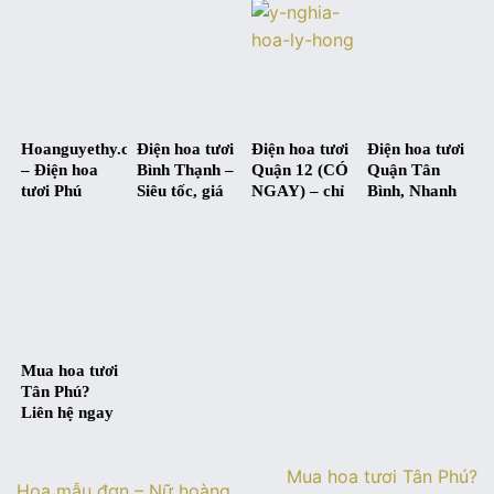
Hoanguyethy.com
hơn 5-10%
Ngay !
– Siêu tiết
kiệm”
Hoanguyethy.com
Điện hoa tươi
Điện hoa tươi
Điện hoa tươi
– Điện hoa
Bình Thạnh –
Quận 12 (CÓ
Quận Tân
tươi Phú
Siêu tốc, giá
NGAY) – chỉ
Bình, Nhanh
Nhuận có
tốt nhất
có ở
chóng, Uy tín
ngay sau 2h,
TpHcm
Hoanguyethy.com
ở Nguyet Hy
Free ship
Flowers
Mua hoa tươi
Tân Phú?
Liên hệ ngay
Nguyet Hy,
Hoa đẹp, giá
Mua hoa tươi Tân Phú?
tốt 5-10%
Hoa mẫu đơn – Nữ hoàng