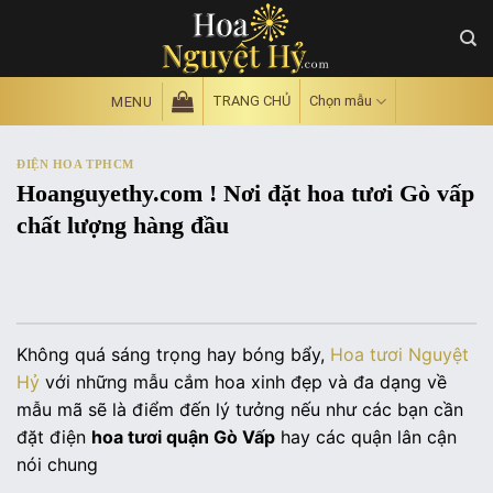
Skip
to
content
TRANG CHỦ
Chọn mẫu
MENU
ĐIỆN HOA TPHCM
Hoanguyethy.com ! Nơi đặt hoa tươi Gò vấp
chất lượng hàng đầu
Không quá sáng trọng hay bóng bẩy,
Hoa tươi Nguyệt
Hỷ
với những mẫu cắm hoa xinh đẹp và đa dạng về
mẫu mã sẽ là điểm đến lý tưởng nếu như các bạn cần
đặt điện
hoa tươi quận Gò Vấp
hay các quận lân cận
nói chung