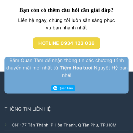
Bạn còn có thêm câu hỏi cần giải đáp?
Liên hệ ngay, chúng tôi luôn sẳn sàng phục
vụ bạn nhanh nhất
HOTLINE 0934 123 036
Bấm Quan Tâm để nhận thông tin các chương trình
khuyến mãi mới nhất từ
Tiệm Hoa tươi
Nguyệt Hỷ bạn
nhé!
THÔNG TIN LIÊN HỆ
CN1: 77 Tân Thành, P Hòa Thạnh, Q Tân Phú, TP.HCM