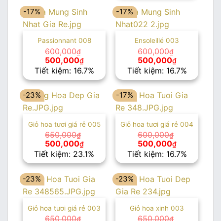
600,000₫.
là:
-17%
-17%
500,000₫.
Passionnant 008
Ensoleillé 003
600,000
600,000
₫
₫
Giá
Giá
Giá
Giá
500,000
500,000
₫
₫
gốc
hiện
gốc
hiện
Tiết kiệm: 16.7%
Tiết kiệm: 16.7%
là:
tại
là:
tại
600,000₫.
là:
600,000₫.
là:
500,000₫.
500,000₫.
-23%
-17%
Giỏ hoa tươi giá rẻ 005
Giỏ hoa tươi giá rẻ 004
650,000
600,000
₫
₫
Giá
Giá
Giá
Giá
500,000
500,000
₫
₫
gốc
hiện
gốc
hiện
Tiết kiệm: 23.1%
Tiết kiệm: 16.7%
là:
tại
là:
tại
650,000₫.
là:
600,000₫.
là:
500,000₫.
500,000₫.
-23%
-23%
Giỏ hoa tươi giá rẻ 003
Giỏ hoa xinh 003
650,000
650,000
₫
₫