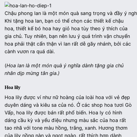
Chậu phong lan là một món quà sang trọng và đầy ý ngh
Khi tặng hoa lan, bạn có thể chọn các thiết kế chậu
hoa, thiết kế bó hoa hay giỏ hoa tùy theo ý thích của
gia chủ. Tuy nhiên, bạn nên lưu ý quá trình vận chuyển
hoa phải thật cẩn thận vì lan rất dễ gãy nhánh, bởi các
cành vươn ra quá dài.
(
Hoa lan là một món quà ý nghĩa dành tặng gia chủ
nhân dịp mừng tân gia.)
Hoa lily
Hoa lily được ví như nữ hoàng của loài hoa với vẻ đẹp
duyên dáng và kiêu sa của nó. Ở các shop hoa tươi Gò
Vấp, hoa lily được bán rất phổ biến. Hoa ly có hình
dáng cầu kỳ và yểu điệu nhưng màu sắc của hoa rất
tao nhã với tone màu hồng, trắng, xanh. Hương thơm
của lily nồng nàn và ngọt ngào, rất thích hợp dành