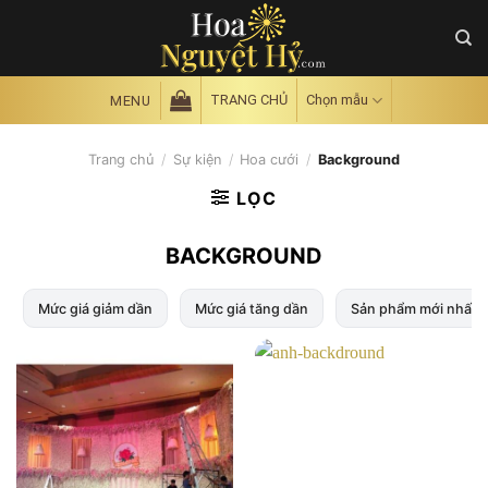
Skip
to
content
TRANG CHỦ
Chọn mẫu
MENU
Trang chủ
/
Sự kiện
/
Hoa cưới
/
Background
LỌC
BACKGROUND
Mức giá giảm dần
Mức giá tăng dần
Sản phẩm mới nhất