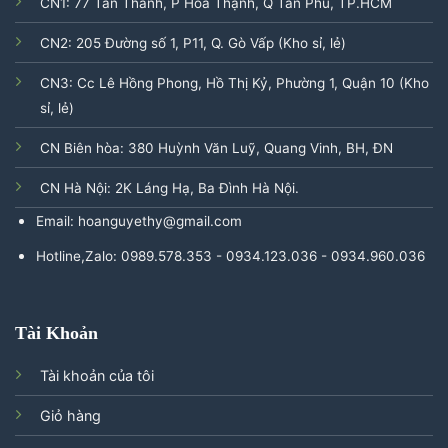
CN1: 77 Tân Thành, P Hòa Thạnh, Q Tân Phú, TP.HCM
CN2: 205 Đường số 1, P11, Q. Gò Vấp (Kho sỉ, lẻ)
CN3: Cc Lê Hồng Phong, Hồ Thị Kỷ, Phường 1, Quận 10 (Kho
sỉ, lẻ)
CN Biên hòa: 380 Huỳnh Văn Luỹ, Quang Vinh, BH, ĐN
CN Hà Nội: 2K Láng Hạ, Ba Đình Hà Nội.
Email: hoanguyethy@gmail.com
Hotline,Zalo: 0989.578.353 - 0934.123.036 - 0934.960.036
Tài Khoản
Tài khoản của tôi
Giỏ hàng