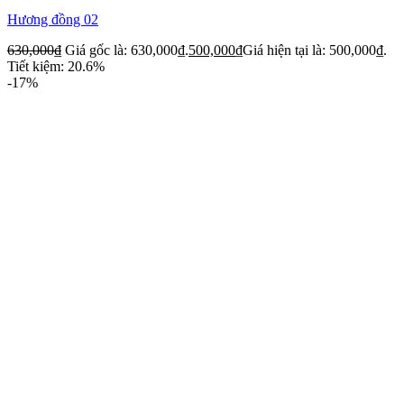
Hương đồng 02
630,000
₫
Giá gốc là: 630,000₫.
500,000
₫
Giá hiện tại là: 500,000₫.
Tiết kiệm: 20.6%
-17%