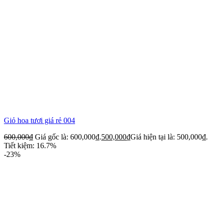
Giỏ hoa tươi giá rẻ 004
600,000
₫
Giá gốc là: 600,000₫.
500,000
₫
Giá hiện tại là: 500,000₫.
Tiết kiệm: 16.7%
-23%