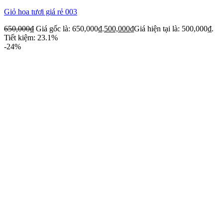
Giỏ hoa tươi giá rẻ 003
650,000
₫
Giá gốc là: 650,000₫.
500,000
₫
Giá hiện tại là: 500,000₫.
Tiết kiệm: 23.1%
-24%