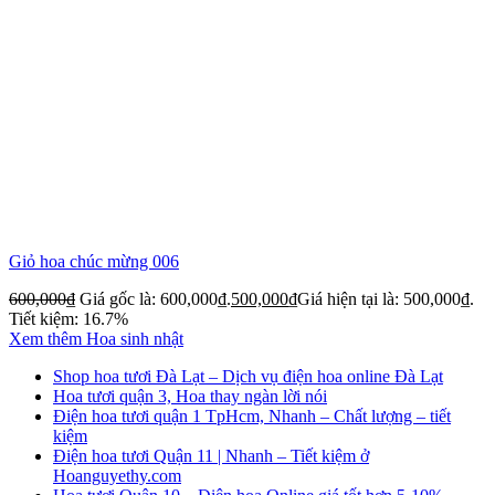
Giỏ hoa chúc mừng 006
600,000
₫
Giá gốc là: 600,000₫.
500,000
₫
Giá hiện tại là: 500,000₫.
Tiết kiệm: 16.7%
Xem thêm Hoa sinh nhật
Shop hoa tươi Đà Lạt – Dịch vụ điện hoa online Đà Lạt
Hoa tươi quận 3, Hoa thay ngàn lời nói
Điện hoa tươi quận 1 TpHcm, Nhanh – Chất lượng – tiết
kiệm
Điện hoa tươi Quận 11 | Nhanh – Tiết kiệm ở
Hoanguyethy.com