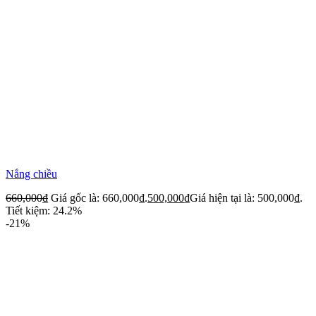
Nắng chiều
660,000
₫
Giá gốc là: 660,000₫.
500,000
₫
Giá hiện tại là: 500,000₫.
Tiết kiệm: 24.2%
-21%