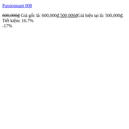
Passionnant 008
600,000
₫
Giá gốc là: 600,000₫.
500,000
₫
Giá hiện tại là: 500,000₫.
Tiết kiệm: 16.7%
-17%