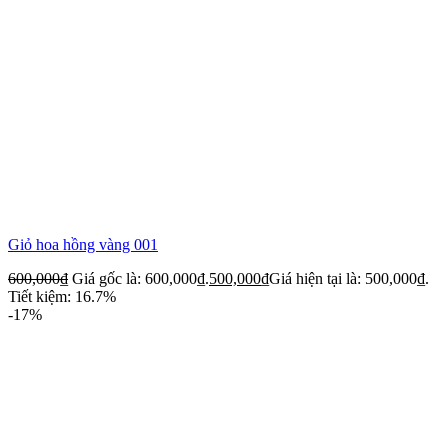
Giỏ hoa hồng vàng 001
600,000
₫
Giá gốc là: 600,000₫.
500,000
₫
Giá hiện tại là: 500,000₫.
Tiết kiệm: 16.7%
-17%