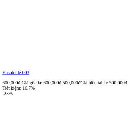
Ensoleillé 003
600,000
₫
Giá gốc là: 600,000₫.
500,000
₫
Giá hiện tại là: 500,000₫.
Tiết kiệm: 16.7%
-23%