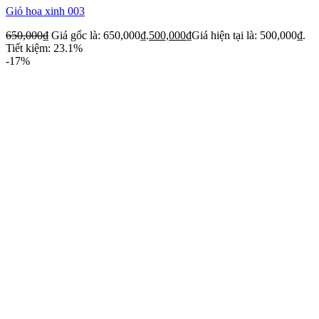
Giỏ hoa xinh 003
650,000
₫
Giá gốc là: 650,000₫.
500,000
₫
Giá hiện tại là: 500,000₫.
Tiết kiệm: 23.1%
-17%