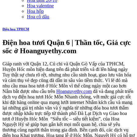
Hoa tặng 20-10
Hoa valentine
Hoa hộp
Hoa cô dâu
Điện hoa TPHCM
Điện hoa tươi Quận 6 | Thần tốc, Giá cực
sốc ở Hoanguyethy.com
Giáp ranh với Quận 12, Củ chi và Quận Gò Vấp của TPHCM,
Huyện Hóc môn hiện đang trên đà phát triển và đi lên hằng ngày
Tuy thật sự chưa rõ rệt, nhưng nhu cầu sinh hoạt, giao lưu văn hóa
và cảm thụ vẻ đẹp cũng đã dần in sâu vào tiềm thức. Vì lẽ đó mà
nhu cầu mua hoa tươi ở Hóc Môn vì thế cũng ngày một cao hơn
Nắm bắt được nhu cầu trên
Hoanguyethy.com
đã và đang phát triển
dịch vụ điện hoa tươi Hóc Môn Nhanh chóng, với mức giá cực tốt
khi đặt hàng online qua mạng lưới internet Nhắm kích cầu và mang
lại những giá trị nhân văn và ý nghĩa từ những đóa hoa tươi thắm
được nhập khẩu trực tiếp từ thành phố Đà Lạt Dịch vụ Giao hoa
tươi ở Huyện Hóc Môn “Siêu tốc – siêu tiết kiệm”, của Hoa
Nguyệt Hỷ sẽ giúp bạn gắn kết mọi mối quan hệ, chia sẽ yêu
thương cùng người thân trong gia đình. Bên cạnh đó, các dịch vụ
điện hoa Khai trương, Hoa tang lễ ở Hóc Môn, Nguyệt Hỷ có hỗ trợ