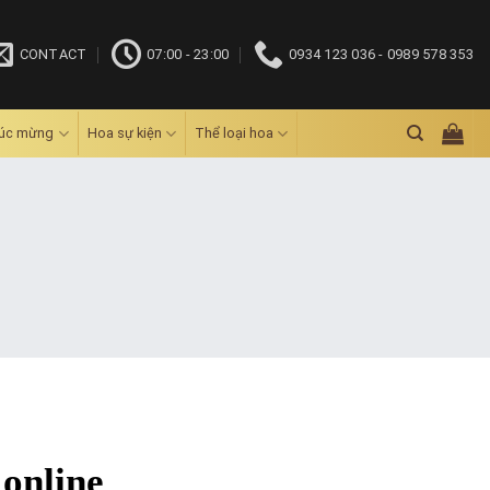
CONTACT
07:00 - 23:00
0934 123 036 - 0989 578 353
húc mừng
Hoa sự kiện
Thể loại hoa
 online