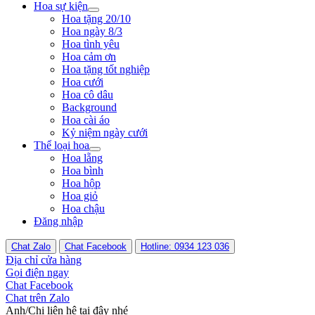
Hoa sự kiện
Hoa tặng 20/10
Hoa ngày 8/3
Hoa tình yêu
Hoa cảm ơn
Hoa tặng tốt nghiệp
Hoa cưới
Hoa cô dâu
Background
Hoa cài áo
Kỷ niệm ngày cưới
Thể loại hoa
Hoa lẵng
Hoa bình
Hoa hộp
Hoa giỏ
Hoa chậu
Đăng nhập
Chat Zalo
Chat Facebook
Hotline: 0934 123 036
Địa chỉ cửa hàng
Gọi điện ngay
Chat Facebook
Chat trên Zalo
Anh/Chị liên hệ tại đây nhé