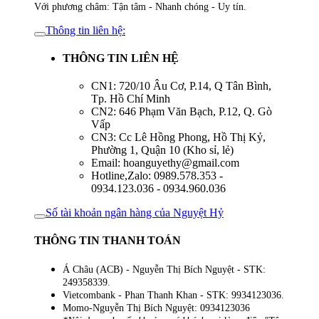
Với phương châm: Tận tâm - Nhanh chóng - Uy tín.
Thông tin liên hệ:
THÔNG TIN LIÊN HỆ
CN1: 720/10 Âu Cơ, P.14, Q Tân Bình,
Tp. Hồ Chí Minh
CN2: 646 Phạm Văn Bạch, P.12, Q. Gò
Vấp
CN3: Cc Lê Hồng Phong, Hồ Thị Kỷ,
Phường 1, Quận 10 (Kho sỉ, lẻ)
Email: hoanguyethy@gmail.com
Hotline,Zalo: 0989.578.353 -
0934.123.036 - 0934.960.036
Số tài khoản ngân hàng của Nguyệt Hỷ
THÔNG TIN THANH TOÁN
Á Châu (ACB) - Nguyễn Thị Bích Nguyệt - STK:
249358339.
Vietcombank - Phan Thanh Khan - STK: 9934123036.
Momo-Nguyễn Thị Bích Nguyệt: 0934123036