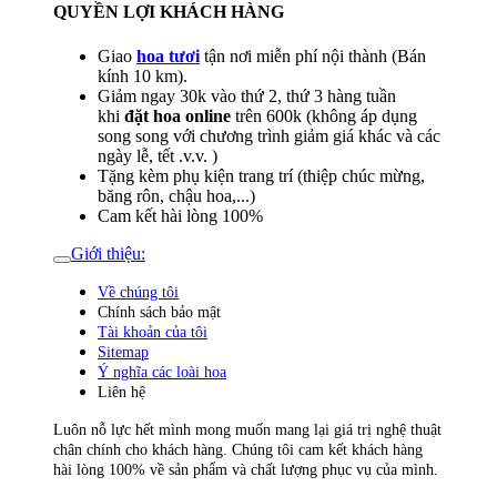
QUYỀN LỢI KHÁCH HÀNG
Giao
hoa tươi
tận nơi miễn phí nội thành (Bán
kính 10 km).
Giảm ngay 30k vào thứ 2, thứ 3 hàng tuần
khi
đặt hoa online
trên 600k (không áp dụng
song song với chương trình giảm giá khác và các
ngày lễ, tết .v.v. )
Tặng kèm phụ kiện trang trí (thiệp chúc mừng,
băng rôn, chậu hoa,...)
Cam kết hài lòng 100%
Giới thiệu:
Về chúng tôi
Chính sách bảo mật
Tài khoản của tôi
Sitemap
Ý nghĩa các loài hoa
Liên hệ
Luôn nỗ lực hết mình mong muốn mang lại giá trị nghệ thuật
chân chính cho khách hàng. Chúng tôi cam kết khách hàng
hài lòng 100% về sản phẩm và chất lượng phục vụ của mình.