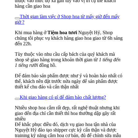
thuộc vào mức độ xa gần tùy vào vị trí cụ thể khách
hàng cần giao hoa
Thời gian làm việc ở Shop hoa từ mấy giờ đến mấy
giờ ?
Khi mua hàng ở
Tiệm hoa tươi
Nguyệt Hỷ, Shop
chúng tôi phục vụ khách hàng giao hoa giao từ 6h sáng
đến 22h.
Tùy thuộc vào nhu cầu cấp bách của quý khách mà
shop sẽ giao hàng trong khoản thời gian từ
1 tiếng đến
1 tiếng rưỡi
đồng hồ.
Để đảm bảo sản phẩm được như ý và hoàn hảo nhất có
thể, khách nên đặt trước nửa ngày để sản phẩm được
thiết kế chu đáo và cẩn thận nhất
Khi giao hàng có gì để đảm bảo chất lượng?
Nhiều shop hoa cắm rất đẹp, rất nghệ thuật nhưng khi
giao đến địa chỉ cần thiết thì hoa thường dập gãy rất
nhiều
Để khắc phục điều đó, dịch vụ giao hoa tận nhà của
Nguyệt Hỷ đào tạo shipper cực kỳ cẩn thận và được
training kỹ năng cắm hoa cơ bản, đủ để chỉnh sửa mẫu