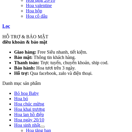
Hoa tặng 20-10
Hoa valentine
Hoa hộp
Hoa cô dâu
Lọc
HỖ TRỢ & BẢO MẬT
điều khoản & bảo mật
Giao hàng:
Free Siêu nhanh, tiết kiệm.
Bảo mật:
Thông tin khách hàng.
Thanh toán:
Trực tuyến, chuyển khoản, ship cod.
Bảo hành:
Hoa tươi trên 3 ngày.
Hỗ trợ:
Qua facebook, zalo và điện thoại.
Danh mục sản phẩm
Bó hoa Baby
Hoa bó
Hoa chúc mừng
Hoa khai trương
Hoa lan hồ điệp
Hoa ngày 20/10
Hoa sinh nhật
Hoa tặng bạn