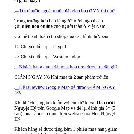
đi giao ngay !
Tôi ở nước ngoài muốn đặt giao hoa ở VN thì ntn?
Trong trường hợp bạn là người nước ngoài cần
gửi
điện hoa online
cho người thân ở Việt Nam
Có thể thanh toán cho shop qua các hình thức sau:
1> Chuyển tiền qua Paypal
2> Chuyển tiền qua Western union
Khách hàng quen đặt mua hoa tươi được ưu dãi gì ?
GIẢM NGAY 5% Khi mua từ 2 sản phẩm trở lên
Để lại review Google Map để được GIẢM NGAY
5%
Khi khách hàng tìm kiếm với cụm từ khóa:
Hoa tươi
Nguyệt Hỷ
trên Google Map và để lại đánh giá 5* (5
sao) mua sắm của mình trên website của Hoa Nguyệt
Hỷ
Khách hàng sẽ được tặng kèm 1 phiếu mua hàng giảm