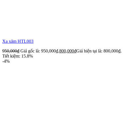
Xa xăm HTL003
950,000
₫
Giá gốc là: 950,000₫.
800,000
₫
Giá hiện tại là: 800,000₫.
Tiết kiệm: 15.8%
-4%