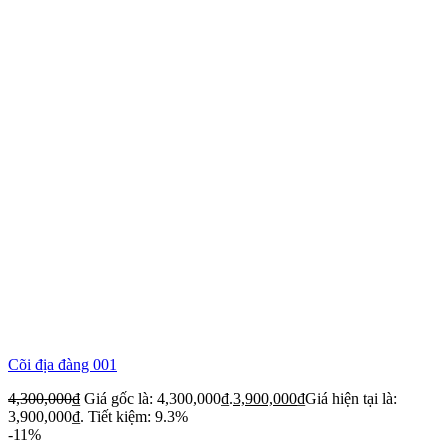
Cõi địa đàng 001
4,300,000
₫
Giá gốc là: 4,300,000₫.
3,900,000
₫
Giá hiện tại là:
3,900,000₫.
Tiết kiệm: 9.3%
-11%