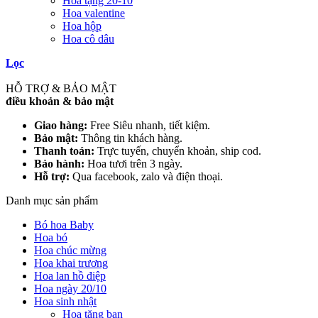
Hoa tặng 20-10
Hoa valentine
Hoa hộp
Hoa cô dâu
Lọc
HỖ TRỢ & BẢO MẬT
điều khoản & bảo mật
Giao hàng:
Free Siêu nhanh, tiết kiệm.
Bảo mật:
Thông tin khách hàng.
Thanh toán:
Trực tuyến, chuyển khoản, ship cod.
Bảo hành:
Hoa tươi trên 3 ngày.
Hỗ trợ:
Qua facebook, zalo và điện thoại.
Danh mục sản phẩm
Bó hoa Baby
Hoa bó
Hoa chúc mừng
Hoa khai trương
Hoa lan hồ điệp
Hoa ngày 20/10
Hoa sinh nhật
Hoa tặng bạn