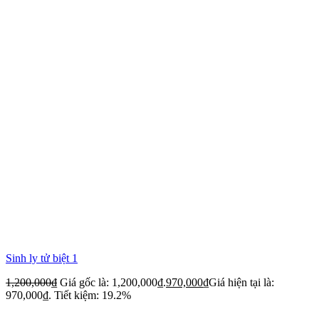
Sinh ly tử biệt 1
1,200,000
₫
Giá gốc là: 1,200,000₫.
970,000
₫
Giá hiện tại là:
970,000₫.
Tiết kiệm: 19.2%