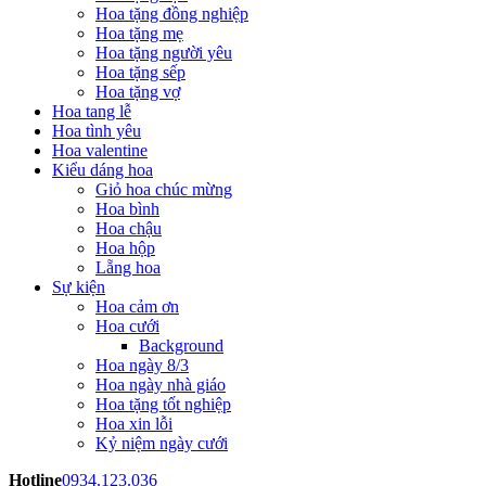
Hoa tặng đồng nghiệp
Hoa tặng mẹ
Hoa tặng người yêu
Hoa tặng sếp
Hoa tặng vợ
Hoa tang lễ
Hoa tình yêu
Hoa valentine
Kiểu dáng hoa
Giỏ hoa chúc mừng
Hoa bình
Hoa chậu
Hoa hộp
Lẵng hoa
Sự kiện
Hoa cảm ơn
Hoa cưới
Background
Hoa ngày 8/3
Hoa ngày nhà giáo
Hoa tặng tốt nghiệp
Hoa xin lỗi
Kỷ niệm ngày cưới
Hotline
0934.123.036