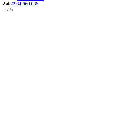
Zalo
0934.960.036
-17%