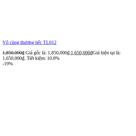
Vô cùng thương tiếc TL012
1,850,000
₫
Giá gốc là: 1,850,000₫.
1,650,000
₫
Giá hiện tại là:
1,650,000₫.
Tiết kiệm: 10.8%
-19%