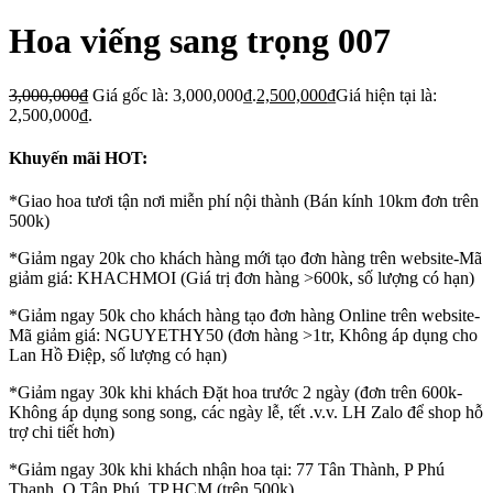
Hoa viếng sang trọng 007
3,000,000
₫
Giá gốc là: 3,000,000₫.
2,500,000
₫
Giá hiện tại là:
2,500,000₫.
Khuyến mãi HOT:
*Giao hoa tươi tận nơi miễn phí nội thành (Bán kính 10km đơn trên
500k)
*Giảm ngay 20k cho khách hàng mới tạo đơn hàng trên website-Mã
giảm giá: KHACHMOI (Giá trị đơn hàng >600k, số lượng có hạn)
*Giảm ngay 50k cho khách hàng tạo đơn hàng Online trên website-
Mã giảm giá: NGUYETHY50 (đơn hàng >1tr, Không áp dụng cho
Lan Hồ Điệp, số lượng có hạn)
*Giảm ngay 30k khi khách Đặt hoa trước 2 ngày (đơn trên 600k-
Không áp dụng song song, các ngày lễ, tết .v.v. LH Zalo để shop hỗ
trợ chi tiết hơn)
*Giảm ngay 30k khi khách nhận hoa tại: 77 Tân Thành, P Phú
Thạnh, Q Tân Phú, TP.HCM (trên 500k)