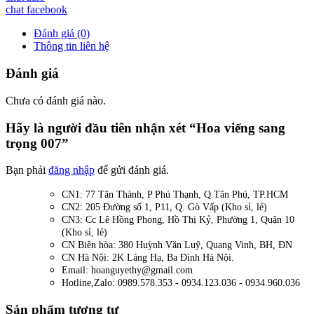
chat facebook
Đánh giá (0)
Thông tin liên hệ
Đánh giá
Chưa có đánh giá nào.
Hãy là người đầu tiên nhận xét “Hoa viếng sang
trọng 007”
Bạn phải
đăng nhập
để gửi đánh giá.
CN1: 77 Tân Thành, P Phú Thạnh, Q Tân Phú, TP.HCM
CN2: 205 Đường số 1, P11, Q. Gò Vấp (Kho sỉ, lẻ)
CN3: Cc Lê Hồng Phong, Hồ Thị Kỷ, Phường 1, Quận 10
(Kho sỉ, lẻ)
CN Biên hòa: 380 Huỳnh Văn Luỹ, Quang Vinh, BH, ĐN
CN Hà Nội: 2K Láng Hạ, Ba Đình Hà Nội.
Email: hoanguyethy@gmail.com
Hotline,Zalo: 0989.578.353 - 0934.123.036 - 0934.960.036
Sản phẩm tương tự