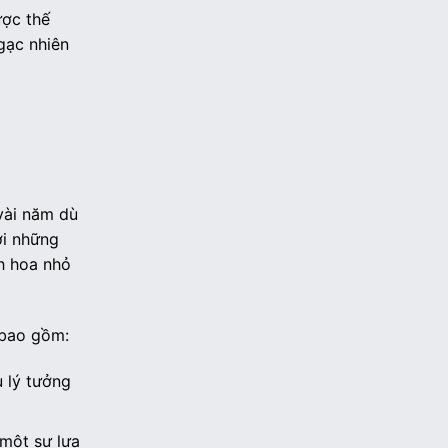
ược thế
gạc nhiên
vài năm dù
ới những
nh hoa nhỏ
 bao gồm:
 lý tưởng
 một sự lựa