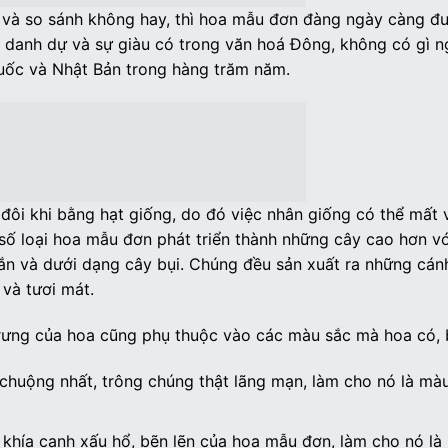
u và so sánh không hay, thì hoa mẫu đơn đàng ngày càng đ
a danh dự và sự giàu có trong văn hoá Đông, không có gì n
Quốc và Nhật Bản trong hàng trăm năm.
ôi khi bằng hạt giống, do đó việc nhân giống có thể mất 
t số loại hoa mẫu đơn phát triển thành những cây cao hơn v
gắn và dưới dạng cây bụi. Chúng đều sản xuất ra những cá
 và tươi mát.
trưng của hoa cũng phụ thuộc vào các màu sắc mà hoa có,
huộng nhất, trông chúng thật lãng mạn, làm cho nó là màu
khía cạnh xấu hổ, bẽn lẽn của hoa mẫu đơn, làm cho nó là