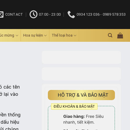
CONTACT
07:00 - 23:00
0934 123 036 - 0989 578 353
húc mừng
Hoa sự kiện
Thể loại hoa
ó các tên
ở lại vào
HỖ TRỢ & VÀ BẢO MẬT
ĐIỀU KHOẢN & BẢO MẬT
yền thống
Giao hàng:
Free Siêu
 dấu hiệu
nhanh, tiết kiệm.
gửi chúng