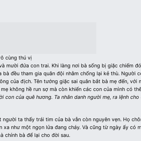
ô cùng thú vị
à mười đứa con trai. Khi làng nơi bà sống bị giặc chiếm đ
a bà đều tham gia quân đội nhằm chống lại kẻ thù. Người co
 công của địch. Tên tướng giặc sai quân bắt bà mẹ đến, với
 mẹ không hề run sợ mà còn khiến các con của mình có th
ời con của quê hương. Ta nhân danh người mẹ, ra lệnh cho
t người ta thấy trái tim của bà vẫn còn nguyên vẹn. Họ ch
hìn xa như một ngọn lửa đang cháy. Và cũng từ ngày ấy có m
 chính bà để lại cho đời sau.