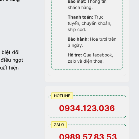
Bảo mật:
Thông tin
khách hàng.
Thanh toán:
Trực
tuyến, chuyển khoản,
ship cod.
Bảo hành:
Hoa tươi trên
3 ngày.
 biệt đối
Hỗ trợ:
Qua facebook,
 điều ngọt
zalo và điện thoại.
uất hiện
HOTLINE
0934.123.036
ZALO
0989.57.83.53