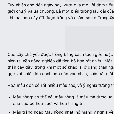
Tuy nhiên cho đến ngày nay, vượt qua mọi lời đàm tiế
giới chú ý và ưa chuộng. Là một biểu tượng lâu dài củ
khi loài hoa này đã được trồng và chăm sóc ở Trung 
Các cây chủ yếu được trồng bằng cách tách gốc hoặc đ
hiện tại nền nông nghiệp đã tiến bộ hơn rất nhiều. Mộ
thân cây dày, trong khi một số khác lại ở dạng thân n
gọn với nhiều lớp cánh hoa uốn vào nhau, nhìn bắt mắt
Hoa mẫu đơn có rất nhiều màu sắc, và ý nghĩa tượng 
Màu hồng: có thể nói màu hồng là màu mà được ưa c
cho các bó hoa cưới và hoa trang trí.
Màu trắng hoặc Màu hồng nhạt: nó mang ý nghĩa về 