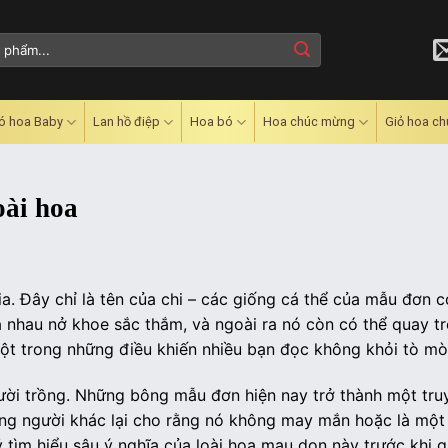
ó hoa Baby
Lan hồ điệp
Hoa bó
Hoa chúc mừng
Giỏ hoa c
oài hoa
a. Đây chỉ là tên của chi – các giống cá thể của mẫu đơn c
nhau nở khoe sắc thắm, và ngoài ra nó còn có thể quay tr
ột trong những điều khiến nhiều bạn đọc không khỏi tò mò
ười trồng. Những bông mẫu đơn hiện nay trở thành một tru
hững người khác lại cho rằng nó không may mắn hoặc là một
tìm hiểu sâu ý nghĩa của loài hoa mau don này trước khi 