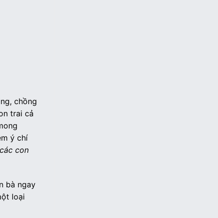
óng, chồng
n trai cả
 mong
êm ý chí
 các con
ôn bà ngay
ột loại