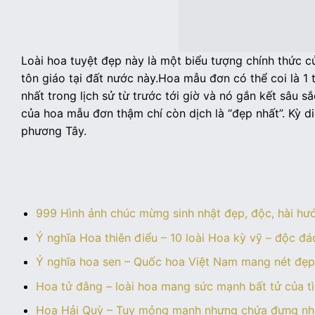
Loài hoa tuyệt đẹp này là một biểu tượng chính thức củ
tôn giáo tại đất nước này.Hoa mẫu đơn có thể coi là 1
nhất trong lịch sử từ trước tới giờ và nó gắn kết sâu 
của hoa mẫu đơn thậm chí còn dịch là “đẹp nhất”. Kỳ di
phương Tây.
999 Hình ảnh chúc mừng sinh nhật đẹp, độc, hài hướ
Ý nghĩa Hoa thiên điểu – 10 loài Hoa kỳ vỹ – độc đá
Ý nghĩa hoa sen – Quốc hoa Việt Nam mang nét đẹ
Hoa tử đằng – loài hoa mang sức mạnh bất tử của t
Hoa Hải Quỳ – Tuy mỏng manh nhưng chứa đựng nhiề