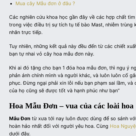
Mua cây Mẫu đơn ở đâu ?
Các nghiên cứu khoa học gần đây về các hợp chất tìm 
trong việc điều trị sự tích tụ tế bào Mast, nhiễm trù
nhân trực tiếp.
Tuy nhiên, những kết quả này đều đến từ các chiết xuấ
bạn tự nhai vỏ cây hoa mẫu đơn này.
Khi ai đó tặng cho bạn 1 đóa hoa mẫu đơn, thì ngụ ý 
phản ánh chính mình và người khác, và luôn luôn cố gắ
phục. Đừng ngại phải xin lỗi nếu bạn phạm sai lầm, và 
của họ cũng sẽ được tốt và hạnh phúc như bạn”
Hoa Mẫu Đơn – vua của các loài hoa
Mẫu Đơn
từ xưa tới nay luôn được dùng để so sánh vớ
hoàn hảo nhất đối với người yêu hoa. Cùng
Hoa Nguyệ
dưới đây.