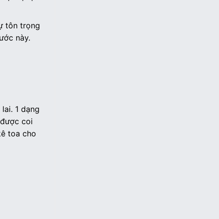
 tôn trọng
ước này.
lai. 1 dạng
 được coi
kê toa cho