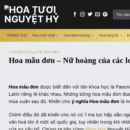
Skip
to
Tìm
content
kiếm:
TRANG CHỦ
Hoa sinh nhật
Hoa khai trương
Hoa tang lễ
B
Ý NGHĨA HOA
,
ẢNH HOA ĐẸP
Hoa mẫu đơn – Nữ hoàng của các l
Hoa mẫu đơn
được biết đến với tên khoa học là Paeoni
Latin riêng lẻ khác nhau. Những bông hoa mẫu đơn đua 
mùa xuân sau đó. Khiến cho
ý nghĩa Hoa mẫu đơn
là m
Chính điều đó đã khiến cho nó có 1 ma lực hấp dẫn ng
văn hoá lớn ở một số quốc gia, tuy nhiên trong khi n
của sự xấu hổ. Chúng ta hãy cùng
Shop hoa
Nguyệt Hỷ 