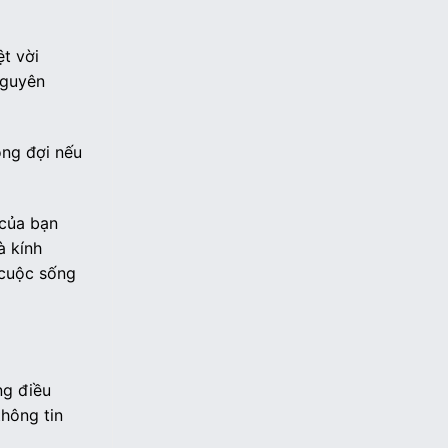
t vời
nguyên
ong đợi nếu
 của bạn
à kính
 cuộc sống
ng điều
thông tin