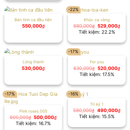
550,000₫.
-22%
Bản tình ca đầu tiên
Khúc ca vàng
Giá
Giá
550,000
680,000
529,000
₫
₫
₫
gốc
hiện
Tiết kiệm: 22.2%
là:
tại
680,000₫.
là:
529,
-17%
Lòng thành
For you
Giá
Giá
530,000
630,000
520,000
₫
₫
₫
gốc
hiện
Tiết kiệm: 17.5%
là:
tại
630,000₫.
là:
520,
-17%
-16%
Tri kỷ 1
Giá
Giá
580,000
490,000
₫
₫
Pink roses 005
gốc
hiện
Tiết kiệm: 15.5%
Giá
Giá
600,000
500,000
₫
₫
là:
tại
gốc
hiện
Tiết kiệm: 16.7%
580,000₫.
là:
là:
tại
490