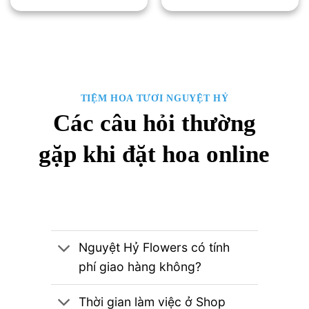
650,000₫.
là:
650,000₫.
là:
550,000₫.
550,
TIỆM HOA TƯƠI NGUYỆT HỶ
Các câu hỏi thường
gặp khi đặt hoa online
Nguyệt Hỷ Flowers có tính
phí giao hàng không?
Thời gian làm việc ở Shop