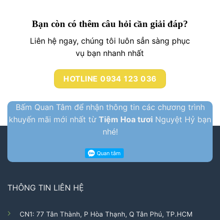
Bạn còn có thêm câu hỏi cần giải đáp?
Liên hệ ngay, chúng tôi luôn sẳn sàng phục
vụ bạn nhanh nhất
HOTLINE 0934 123 036
Bấm Quan Tâm để nhận thông tin các chương trình
khuyến mãi mới nhất từ
Tiệm Hoa tươi
Nguyệt Hỷ bạn
nhé!
THÔNG TIN LIÊN HỆ
CN1: 77 Tân Thành, P Hòa Thạnh, Q Tân Phú, TP.HCM