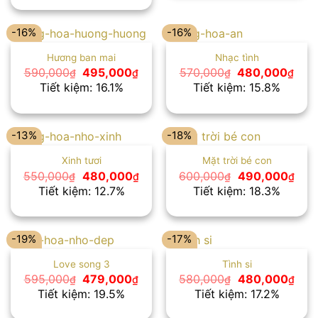
600,000₫.
là:
500,000₫.
-16%
-16%
Hương ban mai
Nhạc tình
Giá
Giá
Giá
Giá
590,000
495,000
570,000
480,000
₫
₫
₫
₫
gốc
hiện
gốc
hiện
Tiết kiệm: 16.1%
Tiết kiệm: 15.8%
là:
tại
là:
tại
590,000₫.
là:
570,000₫.
là:
495,000₫.
480
-13%
-18%
Xinh tươi
Mặt trời bé con
Giá
Giá
Giá
Giá
550,000
480,000
600,000
490,000
₫
₫
₫
₫
gốc
hiện
gốc
hiện
Tiết kiệm: 12.7%
Tiết kiệm: 18.3%
là:
tại
là:
tại
550,000₫.
là:
600,000₫.
là:
480,000₫.
490
-19%
-17%
Love song 3
Tình si
Giá
Giá
Giá
Giá
595,000
479,000
580,000
480,000
₫
₫
₫
₫
gốc
hiện
gốc
hiện
Tiết kiệm: 19.5%
Tiết kiệm: 17.2%
là:
tại
là:
tại
595,000₫.
là:
580,000₫.
là: