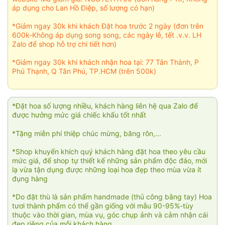
áp dụng cho Lan Hồ Điệp, số lượng có hạn)
*Giảm ngay 30k khi khách Đặt hoa trước 2 ngày (đơn trên
600k-Không áp dụng song song, các ngày lễ, tết .v.v. LH
Zalo để shop hỗ trợ chi tiết hơn)
*Giảm ngay 30k khi khách nhận hoa tại: 77 Tân Thành, P
Phú Thạnh, Q Tân Phú, TP.HCM (trên 500k)
*Đặt hoa số lượng nhiều, khách hàng liên hệ qua Zalo để
được hưởng mức giá chiếc khấu tốt nhất
*Tặng miễn phí thiệp chúc mừng, băng rôn,...
*Shop khuyến khích quý khách hàng đặt hoa theo yêu cầu
mức giá, để shop tự thiết kế những sản phẩm độc đáo, mới
lạ vừa tận dụng được những loại hoa đẹp theo mùa vừa ít
đụng hàng
*Do đặt thù là sản phẩm handmade (thủ công bằng tay) Hoa
tươi thành phẩm có thể gần giống với mẫu 90-95%-tùy
thuộc vào thời gian, mùa vụ, góc chụp ảnh và cảm nhận cái
đẹp riêng của mỗi khách hàng