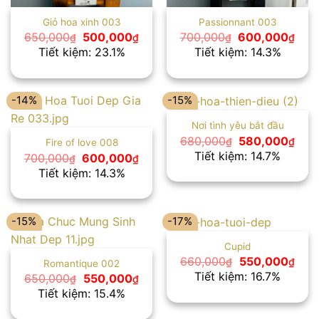
Giỏ hoa xinh 003
Passionnant 003
Giá
Giá
Giá
Giá
650,000
500,000
700,000
600,000
₫
₫
₫
₫
gốc
hiện
gốc
hiện
Tiết kiệm: 23.1%
Tiết kiệm: 14.3%
là:
tại
là:
tại
650,000₫.
là:
700,000₫.
là:
500,000₫.
600
-14%
-15%
Nơi tình yêu bắt đầu
Giá
Giá
680,000
580,000
₫
₫
Fire of love 008
gốc
hiện
Tiết kiệm: 14.7%
Giá
Giá
700,000
600,000
₫
₫
là:
tại
gốc
hiện
Tiết kiệm: 14.3%
680,000₫.
là:
là:
tại
580
700,000₫.
là:
600,000₫.
-15%
-17%
Cupid
Giá
Giá
660,000
550,000
₫
₫
Romantique 002
gốc
hiện
Tiết kiệm: 16.7%
Giá
Giá
650,000
550,000
₫
₫
là:
tại
gốc
hiện
Tiết kiệm: 15.4%
660,000₫.
là:
là:
tại
550,
650,000₫.
là: