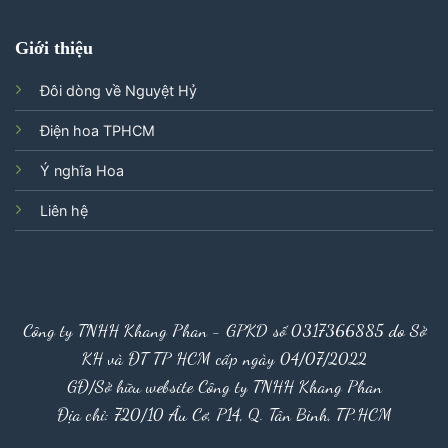
Giới thiệu
Đôi dòng về Nguyệt Hỷ
Điện hoa TPHCM
Ý nghĩa Hoa
Liên hệ
Công ty TNHH Khang Phan - GPKD số 0317366885 do Sở
KH và ĐT TP HCM cấp ngày 04/07/2022
GĐ/Sở hữu website Công ty TNHH Khang Phan
Địa chỉ: 720/10 Âu Cơ, P14, Q. Tân Bình, TP.HCM