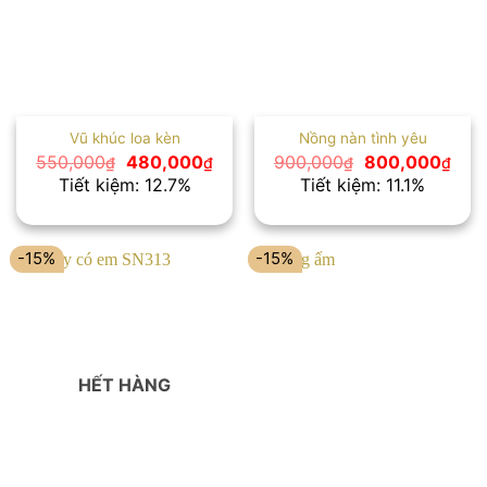
Vũ khúc loa kèn
Nồng nàn tình yêu
Giá
Giá
Giá
Giá
550,000
480,000
900,000
800,000
₫
₫
₫
₫
gốc
hiện
gốc
hiện
Tiết kiệm: 12.7%
Tiết kiệm: 11.1%
là:
tại
là:
tại
550,000₫.
là:
900,000₫.
là:
480,000₫.
800
-15%
-15%
HẾT HÀNG