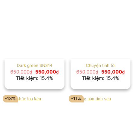
Dark green SN314
Chuyện tình tôi
Giá
Giá
Giá
Giá
650,000
550,000
650,000
550,000
₫
₫
₫
₫
gốc
hiện
gốc
hiện
Tiết kiệm: 15.4%
Tiết kiệm: 15.4%
là:
tại
là:
tại
650,000₫.
là:
650,000₫.
là:
550,000₫.
550,
-13%
-11%