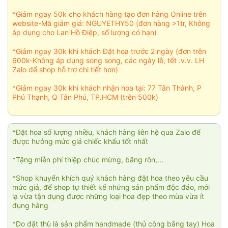
*Giảm ngay 50k cho khách hàng tạo đơn hàng Online trên
website-Mã giảm giá: NGUYETHY50 (đơn hàng >1tr, Không
áp dụng cho Lan Hồ Điệp, số lượng có hạn)
*Giảm ngay 30k khi khách Đặt hoa trước 2 ngày (đơn trên
600k-Không áp dụng song song, các ngày lễ, tết .v.v. LH
Zalo để shop hỗ trợ chi tiết hơn)
*Giảm ngay 30k khi khách nhận hoa tại: 77 Tân Thành, P
Phú Thạnh, Q Tân Phú, TP.HCM (trên 500k)
*Đặt hoa số lượng nhiều, khách hàng liên hệ qua Zalo để
được hưởng mức giá chiếc khấu tốt nhất
*Tặng miễn phí thiệp chúc mừng, băng rôn,...
*Shop khuyến khích quý khách hàng đặt hoa theo yêu cầu
mức giá, để shop tự thiết kế những sản phẩm độc đáo, mới
lạ vừa tận dụng được những loại hoa đẹp theo mùa vừa ít
đụng hàng
*Do đặt thù là sản phẩm handmade (thủ công bằng tay) Hoa