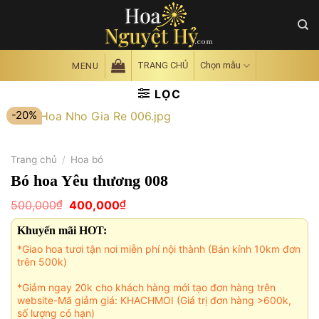
Skip
to
content
TRANG CHỦ
Chọn mẫu
MENU
LỌC
-20%
Trang chủ
/
Hoa bó
Bó hoa Yêu thương 008
Giá
Giá
₫
₫
500,000
400,000
gốc
hiện
là:
tại
Khuyến mãi HOT:
500,000₫.
là:
400,000₫.
*Giao hoa tươi tận nơi miễn phí nội thành (Bán kính 10km đơn
trên 500k)
*Giảm ngay 20k cho khách hàng mới tạo đơn hàng trên
website-Mã giảm giá: KHACHMOI (Giá trị đơn hàng >600k,
số lượng có hạn)