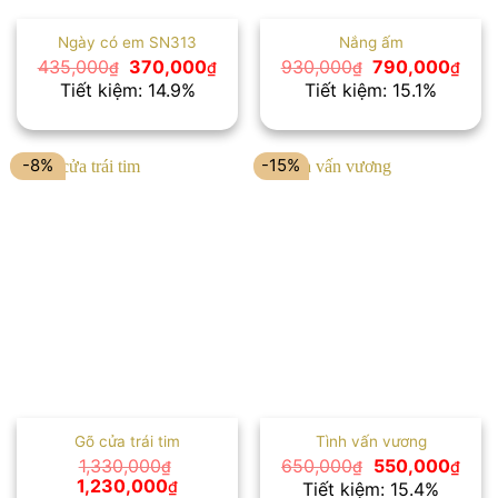
Ngày có em SN313
Nắng ấm
Giá
Giá
Giá
Giá
435,000
370,000
930,000
790,000
₫
₫
₫
₫
gốc
hiện
gốc
hiện
Tiết kiệm: 14.9%
Tiết kiệm: 15.1%
là:
tại
là:
tại
435,000₫.
là:
930,000₫.
là:
370,000₫.
790,
-8%
-15%
Gõ cửa trái tim
Tình vấn vương
Giá
Giá
1,330,000
650,000
550,000
₫
₫
₫
gốc
hiện
Giá
Giá
1,230,000
₫
Tiết kiệm: 15.4%