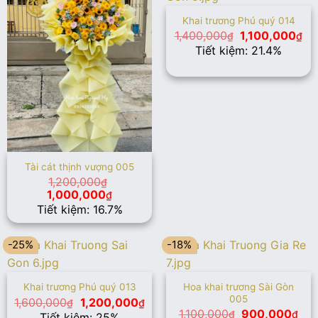
Khai trương Phú quý 014
Giá
Gi
1,400,000
1,100,000
₫
₫
gốc
hi
Tiết kiệm: 21.4%
là:
tại
1,400,000₫.
là:
1,
Tài cát thịnh vượng 005
1,200,000
₫
Giá
Giá
1,000,000
₫
gốc
hiện
Tiết kiệm: 16.7%
là:
tại
1,200,000₫.
là:
1,000,000₫.
-25%
-18%
Hoa khai trương Sài Gòn
Khai trương Phú quý 013
005
Giá
Giá
1,600,000
1,200,000
₫
₫
gốc
hiện
Giá
Giá
1,100,000
900,000
₫
₫
Tiết kiệm: 25%