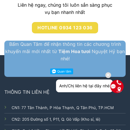
Liên hệ ngay, chúng tôi luôn sẳn sàng phục
vụ bạn nhanh nhất
HOTLINE 0934 123 036
Bấm Quan Tâm để nhận thông tin các chương trình
khuyến mãi mới nhất từ
Tiệm Hoa tươi
Nguyệt Hỷ bạn
nhé!
Anh/Chị liên hệ tại đây nhé
THÔNG TIN LIÊN HỆ
CN1: 77 Tân Thành, P Hòa Thạnh, Q Tân Phú, TP.HCM
CN2: 205 Đường số 1, P11, Q. Gò Vấp (Kho sỉ, lẻ)