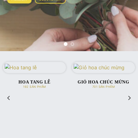
 CHÚC MỪNG
SẢN PHẨM
HOA CHÚC MỪNG
BÓ H