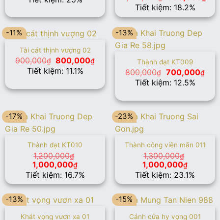
là:
tại
gốc
hiệ
Tiết kiệm: 18.2%
1,600,000₫.
là:
là:
tại
1,200,000₫.
1,100,000₫.
là:
900
-11%
-13%
Tài cát thịnh vượng 02
Giá
Giá
900,000
800,000
₫
₫
Thành đạt KT009
gốc
hiện
Tiết kiệm: 11.1%
Giá
Giá
800,000
700,000
₫
₫
là:
tại
gốc
hiện
Tiết kiệm: 12.5%
900,000₫.
là:
là:
tại
800,000₫.
800,000₫.
là:
700
-17%
-23%
Thành đạt KT010
Thành công viên mãn 011
1,200,000
1,300,000
₫
₫
Giá
Giá
Giá
Giá
1,000,000
1,000,000
₫
₫
gốc
hiện
gốc
hiện
Tiết kiệm: 16.7%
Tiết kiệm: 23.1%
là:
tại
là:
tại
1,200,000₫.
là:
1,300,000₫.
là:
1,000,000₫.
1,000,00
-13%
-15%
Khát vọng vươn xa 01
Cánh cửa hy vọng 001