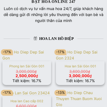
ĐẶT HOA ONLINE 247
Luôn có dịch vụ tư vấn mua hoa 24/7, giúp khách hàng
dễ dàng gửi đi những lời yêu thương đến với bạn bè và
người thân của mình
HOA LAN HỒ ĐIỆP
-17%
-17%
Phong lan Sài Gòn 001
Hoa lan Sài Gòn 001
3,000,000
3,600,000
₫
₫
Giá
Giá
Giá
Giá
2,500,000
3,000,000
₫
₫
gốc
hiện
gốc
hiện
Tiết kiệm: 16.7%
Tiết kiệm: 16.7%
là:
tại
là:
tại
3,000,000₫.
là:
3,600,000₫.
là:
2,500,000₫.
3,000,0
-17%
-13%
Hoa lan Cao cấp 002
6,600,000
₫