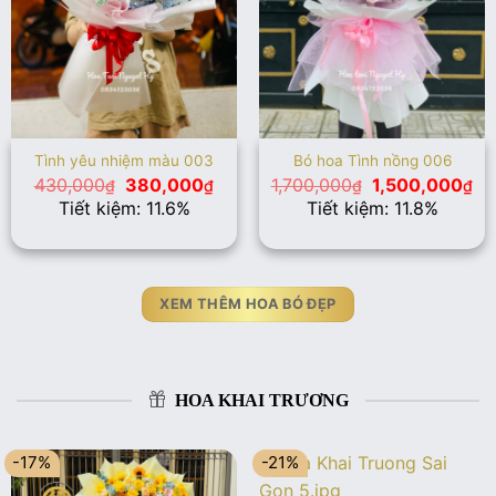
Tình yêu nhiệm màu 003
Bó hoa Tình nồng 006
Giá
Giá
Giá
Gi
430,000
380,000
1,700,000
1,500,000
₫
₫
₫
₫
gốc
hiện
gốc
hi
Tiết kiệm: 11.6%
Tiết kiệm: 11.8%
là:
tại
là:
tại
430,000₫.
là:
1,700,000₫.
là:
380,000₫.
1,
XEM THÊM HOA BÓ ĐẸP
HOA KHAI TRƯƠNG
-17%
-21%