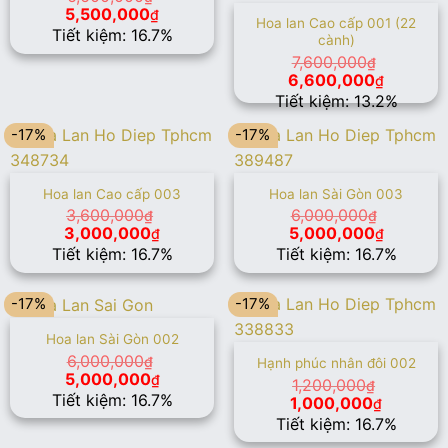
Giá
Giá
5,500,000
₫
Hoa lan Cao cấp 001 (22
gốc
hiện
Tiết kiệm: 16.7%
cành)
là:
tại
6,600,000₫.
là:
7,600,000
₫
5,500,000₫.
Giá
Giá
6,600,000
₫
gốc
hiện
Tiết kiệm: 13.2%
là:
tại
7,600,000₫.
là:
-17%
-17%
6,600,0
Hoa lan Cao cấp 003
Hoa lan Sài Gòn 003
3,600,000
6,000,000
₫
₫
Giá
Giá
Giá
Giá
3,000,000
5,000,000
₫
₫
gốc
hiện
gốc
hiện
Tiết kiệm: 16.7%
Tiết kiệm: 16.7%
là:
tại
là:
tại
3,600,000₫.
là:
6,000,000₫.
là:
3,000,000₫.
5,000,0
-17%
-17%
Hoa lan Sài Gòn 002
6,000,000
₫
Hạnh phúc nhân đôi 002
Giá
Giá
5,000,000
₫
1,200,000
₫
gốc
hiện
Tiết kiệm: 16.7%
Giá
Giá
1,000,000
₫
là:
tại
gốc
hiện
Tiết kiệm: 16.7%
6,000,000₫.
là:
là:
tại
5,000,000₫.