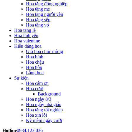
Hoa tặng đồng nghiệp
Hoa tặng mẹ
Hoa tặng người yêu
Hoa tặng sếp
Hoa tặng vợ
Hoa tang lễ
Hoa tình yêu
Hoa valentine
Kiểu dáng hoa
Giỏ hoa chúc mừng
Hoa bình
Hoa chậu
Hoa hộp
Lẵng hoa
Sự kiện
Hoa cảm ơn
Hoa cưới
Background
Hoa ngày 8/3
Hoa ngày nhà giáo
Hoa tặng tốt nghiệp
Hoa xin lỗi
Kỷ niệm ngày cưới
Hotline
0934.123.036