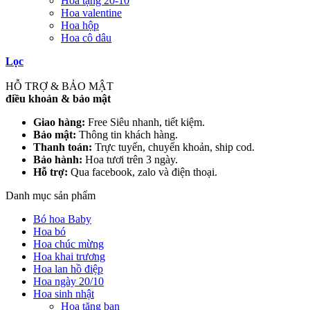
Hoa tặng 20-10
Hoa valentine
Hoa hộp
Hoa cô dâu
Lọc
HỖ TRỢ & BẢO MẬT
điều khoản & bảo mật
Giao hàng:
Free Siêu nhanh, tiết kiệm.
Bảo mật:
Thông tin khách hàng.
Thanh toán:
Trực tuyến, chuyển khoản, ship cod.
Bảo hành:
Hoa tươi trên 3 ngày.
Hỗ trợ:
Qua facebook, zalo và điện thoại.
Danh mục sản phẩm
Bó hoa Baby
Hoa bó
Hoa chúc mừng
Hoa khai trương
Hoa lan hồ điệp
Hoa ngày 20/10
Hoa sinh nhật
Hoa tặng bạn