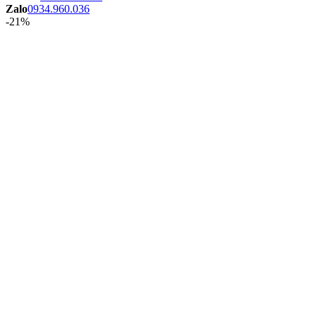
Zalo
0934.960.036
-21%