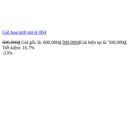
Giỏ hoa tươi giá rẻ 004
600,000
₫
Giá gốc là: 600,000₫.
500,000
₫
Giá hiện tại là: 500,000₫.
Tiết kiệm: 16.7%
-23%