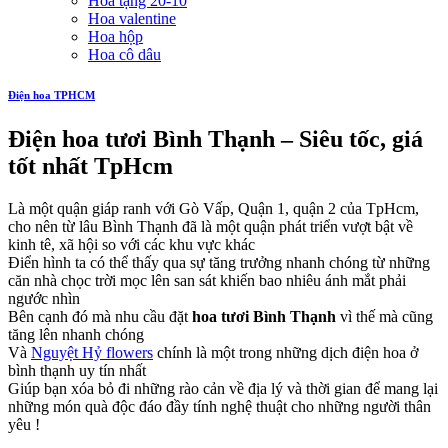
Hoa tặng 20-10
Hoa valentine
Hoa hộp
Hoa cô dâu
Điện hoa TPHCM
Điện hoa tươi Bình Thạnh – Siêu tốc, giá
tốt nhất TpHcm
Là một quận giáp ranh với Gò Vấp, Quận 1, quận 2 của TpHcm,
cho nên từ lâu Bình Thạnh đã là một quận phát triển vượt bật về
kinh tê, xã hội so với các khu vực khác
Điển hình ta có thể thấy qua sự tăng trưởng nhanh chóng từ những
căn nhà chọc trời mọc lên san sát khiến bao nhiêu ánh mắt phải
ngước nhìn
Bên cạnh đó mà nhu cầu đặt
hoa tươi Bình Thạnh
vì thế mà cũng
tăng lên nhanh chóng
Và
Nguyệt Hỷ flowers
chính là một trong những dịch điện hoa ở
bình thạnh uy tín nhất
Giúp bạn xóa bỏ đi những rào cản về địa lý và thời gian để mang lại
những món quà độc đáo đầy tính nghệ thuật cho những người thân
yêu !