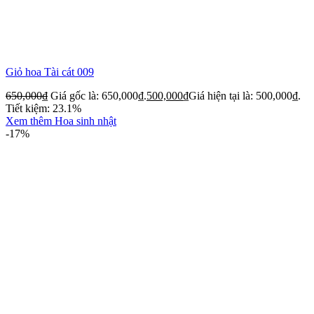
Giỏ hoa Tài cát 009
650,000
₫
Giá gốc là: 650,000₫.
500,000
₫
Giá hiện tại là: 500,000₫.
Tiết kiệm: 23.1%
Xem thêm Hoa sinh nhật
-17%