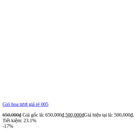
Giỏ hoa tươi giá rẻ 005
650,000
₫
Giá gốc là: 650,000₫.
500,000
₫
Giá hiện tại là: 500,000₫.
Tiết kiệm: 23.1%
-17%