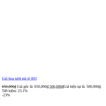
Giỏ hoa tươi giá rẻ 003
650,000
₫
Giá gốc là: 650,000₫.
500,000
₫
Giá hiện tại là: 500,000₫.
Tiết kiệm: 23.1%
-23%