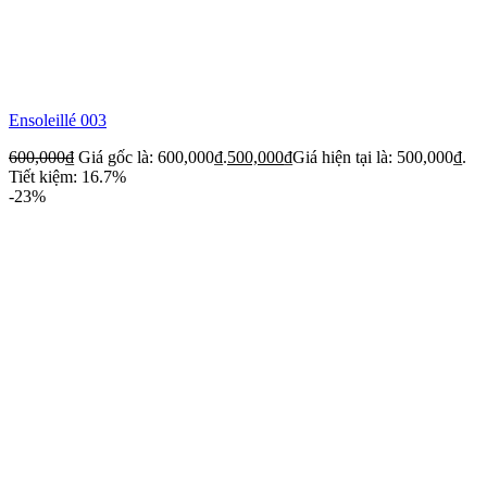
Ensoleillé 003
600,000
₫
Giá gốc là: 600,000₫.
500,000
₫
Giá hiện tại là: 500,000₫.
Tiết kiệm: 16.7%
-23%