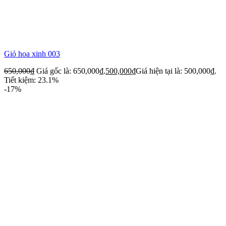
Giỏ hoa xinh 003
650,000
₫
Giá gốc là: 650,000₫.
500,000
₫
Giá hiện tại là: 500,000₫.
Tiết kiệm: 23.1%
-17%