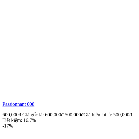
Passionnant 008
600,000
₫
Giá gốc là: 600,000₫.
500,000
₫
Giá hiện tại là: 500,000₫.
Tiết kiệm: 16.7%
-17%