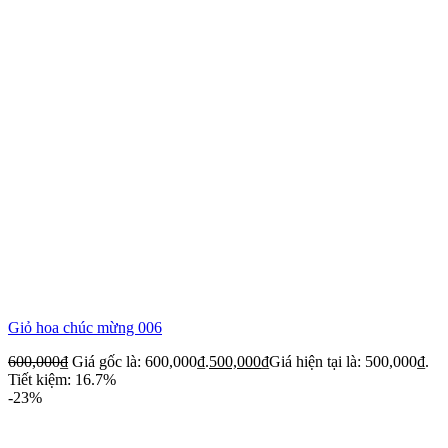
Giỏ hoa chúc mừng 006
600,000
₫
Giá gốc là: 600,000₫.
500,000
₫
Giá hiện tại là: 500,000₫.
Tiết kiệm: 16.7%
-23%