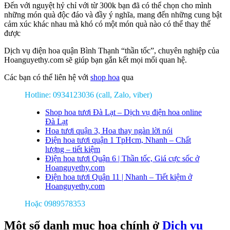
Đến với nguyệt hỷ chỉ với từ 300k bạn đã có thể chọn cho mình
những món quà độc đáo và đầy ý nghĩa, mang đến những cung bật
cảm xúc khác nhau mà khó có một món quà nào có thể thay thế
được
Dịch vụ điện hoa quận Bình Thạnh “thần tốc”, chuyên nghiệp của
Hoanguyethy.com sẽ giúp bạn gắn kết mọi mối quan hệ.
Các bạn có thể liên hệ với
shop hoa
qua
Hotline: 0934123036 (call, Zalo, viber)
Shop hoa tươi Đà Lạt – Dịch vụ điện hoa online
Đà Lạt
Hoa tươi quận 3, Hoa thay ngàn lời nói
Điện hoa tươi quận 1 TpHcm, Nhanh – Chất
lượng – tiết kiệm
Điện hoa tươi Quận 6 | Thần tốc, Giá cực sốc ở
Hoanguyethy.com
Điện hoa tươi Quận 11 | Nhanh – Tiết kiệm ở
Hoanguyethy.com
Hoặc 0989578353
Một số danh mục hoa chính ở
Dịch vụ