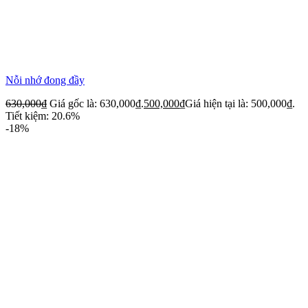
Nỗi nhớ đong đầy
630,000
₫
Giá gốc là: 630,000₫.
500,000
₫
Giá hiện tại là: 500,000₫.
Tiết kiệm: 20.6%
-18%