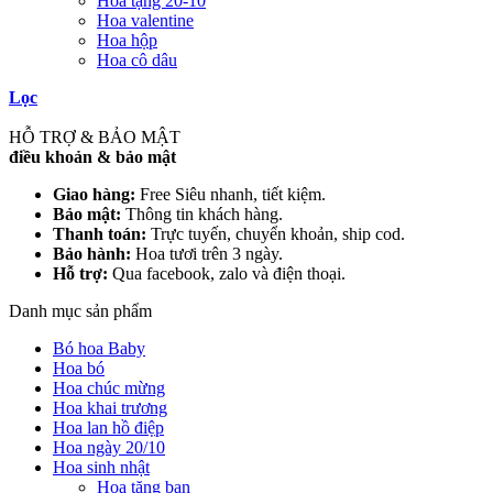
Hoa tặng 20-10
Hoa valentine
Hoa hộp
Hoa cô dâu
Lọc
HỖ TRỢ & BẢO MẬT
điều khoản & bảo mật
Giao hàng:
Free Siêu nhanh, tiết kiệm.
Bảo mật:
Thông tin khách hàng.
Thanh toán:
Trực tuyến, chuyển khoản, ship cod.
Bảo hành:
Hoa tươi trên 3 ngày.
Hỗ trợ:
Qua facebook, zalo và điện thoại.
Danh mục sản phẩm
Bó hoa Baby
Hoa bó
Hoa chúc mừng
Hoa khai trương
Hoa lan hồ điệp
Hoa ngày 20/10
Hoa sinh nhật
Hoa tặng bạn