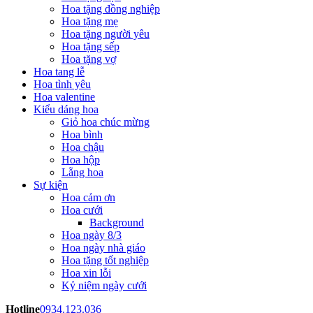
Hoa tặng đồng nghiệp
Hoa tặng mẹ
Hoa tặng người yêu
Hoa tặng sếp
Hoa tặng vợ
Hoa tang lễ
Hoa tình yêu
Hoa valentine
Kiểu dáng hoa
Giỏ hoa chúc mừng
Hoa bình
Hoa chậu
Hoa hộp
Lẵng hoa
Sự kiện
Hoa cảm ơn
Hoa cưới
Background
Hoa ngày 8/3
Hoa ngày nhà giáo
Hoa tặng tốt nghiệp
Hoa xin lỗi
Kỷ niệm ngày cưới
Hotline
0934.123.036