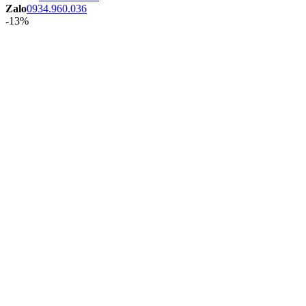
Zalo
0934.960.036
-13%