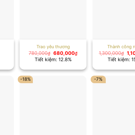
Trao yêu thương
Thành công r
Giá
Giá
Giá
780,000
680,000
1,300,000
1,1
₫
₫
₫
gốc
hiện
gố
Tiết kiệm: 12.8%
Tiết kiệm: 
là:
tại
là:
780,000₫.
là:
1,3
680,000₫.
-18%
-7%