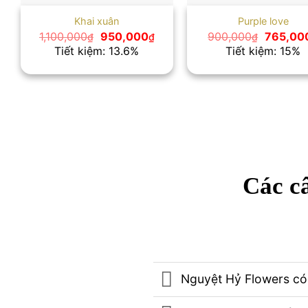
Khai xuân
Purple love
Giá
Giá
Giá
1,100,000
950,000
900,000
765,00
₫
₫
₫
gốc
hiện
gốc
Tiết kiệm: 13.6%
Tiết kiệm: 15%
là:
tại
là:
1,100,000₫.
là:
900,000
950,000₫.
Các câ
Nguyệt Hỷ Flowers có 