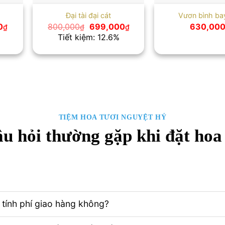
Đại tài đại cát
Vươn bình ba
Giá
Giá
Giá
0
800,000
699,000
630,00
₫
₫
₫
hiện
gốc
hiện
Tiết kiệm: 12.6%
tại
là:
tại
₫.
là:
800,000₫.
là:
765,000₫.
699,000₫.
TIỆM HOA TƯƠI NGUYỆT HỶ
u hỏi thường gặp khi đặt hoa
tính phí giao hàng không?