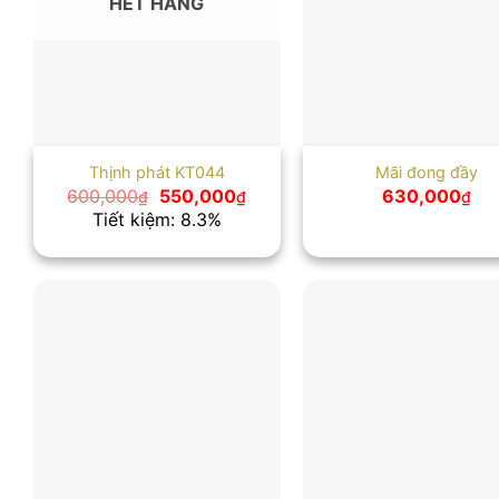
HẾT HÀNG
Thịnh phát KT044
Mãi đong đầy
Giá
Giá
600,000
550,000
630,000
₫
₫
₫
gốc
hiện
Tiết kiệm: 8.3%
là:
tại
600,000₫.
là:
550,000₫.