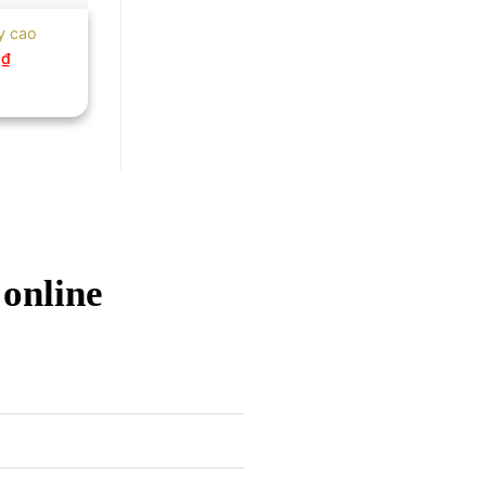
y cao
0
₫
 online