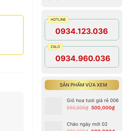
HOTLINE
0934.123.036
ZALO
0934.960.036
SẢN PHẨM VỪA XEM
Giỏ hoa tươi giá rẻ 006
Giá
Giá
550,000
₫
500,000
₫
gốc
hiện
là:
tại
Chào ngày mới 02
550,000₫.
là: