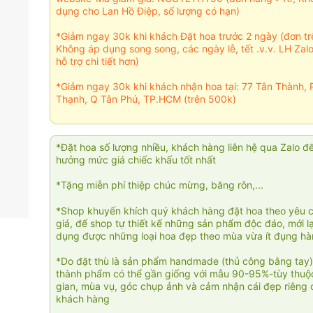
dụng cho Lan Hồ Điệp, số lượng có hạn)
*Giảm ngay 30k khi khách Đặt hoa trước 2 ngày (đơn t
Không áp dụng song song, các ngày lễ, tết .v.v. LH Zal
hỗ trợ chi tiết hơn)
*Giảm ngay 30k khi khách nhận hoa tại: 77 Tân Thành, 
Thạnh, Q Tân Phú, TP.HCM (trên 500k)
*Đặt hoa số lượng nhiều, khách hàng liên hệ qua Zalo đ
hưởng mức giá chiếc khấu tốt nhất
*Tặng miễn phí thiệp chúc mừng, băng rôn,...
*Shop khuyến khích quý khách hàng đặt hoa theo yêu 
giá, để shop tự thiết kế những sản phẩm độc đáo, mới l
dụng được những loại hoa đẹp theo mùa vừa ít đụng h
*Do đặt thù là sản phẩm handmade (thủ công bằng tay)
thành phẩm có thể gần giống với mẫu 90-95%-tùy thuộc
gian, mùa vụ, góc chụp ảnh và cảm nhận cái đẹp riêng 
khách hàng