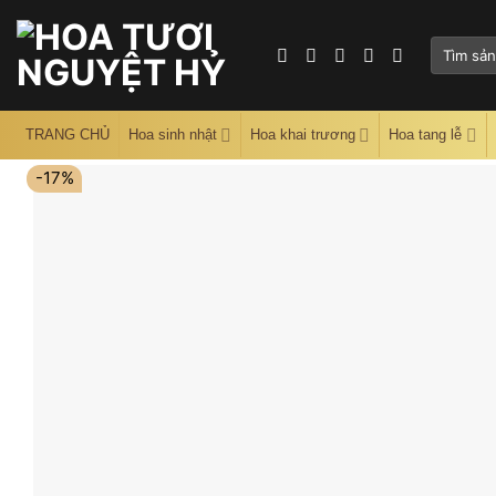
Skip
to
Tìm
content
kiếm:
TRANG CHỦ
Hoa sinh nhật
Hoa khai trương
Hoa tang lễ
-17%