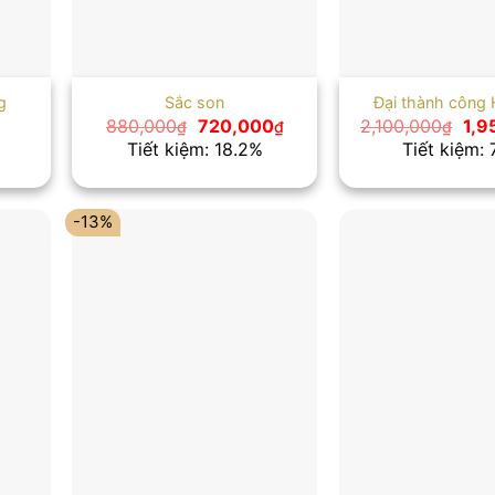
g
Sắc son
Đại thành công
Giá
Giá
Giá
880,000
720,000
2,100,000
1,9
₫
₫
₫
gốc
hiện
gốc
Tiết kiệm: 18.2%
Tiết kiệm: 
là:
tại
là:
880,000₫.
là:
2,1
720,000₫.
-13%