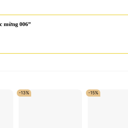
húc mừng 006”
-13%
-15%