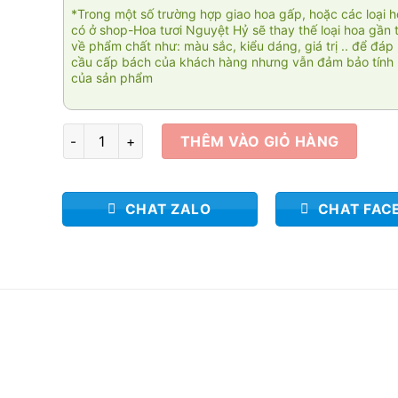
*Trong một số trường hợp giao hoa gấp, hoặc các loại 
có ở shop-Hoa tươi Nguyệt Hỷ sẽ thay thế loại hoa gần 
về phẩm chất như: màu sắc, kiểu dáng, giá trị .. để đáp
cầu cấp bách của khách hàng nhưng vẫn đảm bảo tính 
của sản phẩm
Giỏ hoa chúc mừng 006 số lượng
THÊM VÀO GIỎ HÀNG
CHAT ZALO
CHAT FAC