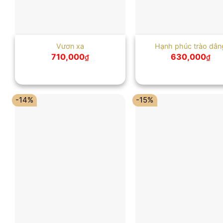
Vươn xa
Hạnh phúc trào dân
710,000
630,000
₫
₫
-14%
-15%