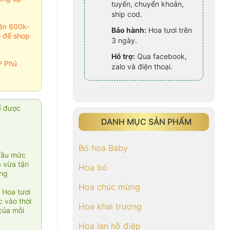
tuyến, chuyển khoản,
ship cod.
rên 600k-
Bảo hành:
Hoa tươi trên
o để shop
3 ngày.
Hỗ trợ:
Qua facebook,
P Phú
zalo và điện thoại.
ể được
DANH MỤC SẢN PHẨM
Bó hoa Baby
cầu mức
ạ vừa tận
Hoa bó
àng
Hoa chúc mừng
 Hoa tươi
 vào thời
Hoa khai trương
của mỗi
Hoa lan hồ điệp