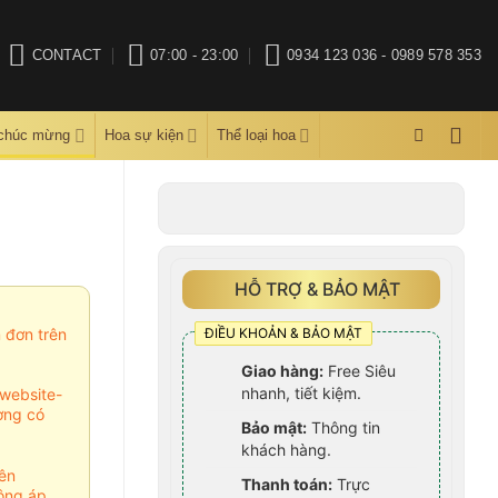
CONTACT
07:00 - 23:00
0934 123 036 - 0989 578 353
 chúc mừng
Hoa sự kiện
Thể loại hoa
HỖ TRỢ & BẢO MẬT
ĐIỀU KHOẢN & BẢO MẬT
m đơn trên
Giao hàng:
Free Siêu
nhanh, tiết kiệm.
website-
ợng có
Bảo mật:
Thông tin
khách hàng.
ên
Thanh toán:
Trực
ông áp