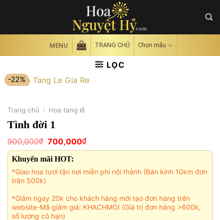
Skip
to
content
TRANG CHỦ
Chọn mẫu
MENU
LỌC
-22%
Trang chủ
/
Hoa tang lễ
Tình đời 1
Giá
Giá
₫
₫
900,000
700,000
gốc
hiện
là:
tại
Khuyến mãi HOT:
900,000₫.
là:
700,000₫.
*Giao hoa tươi tận nơi miễn phí nội thành (Bán kính 10km đơn
trên 500k)
*Giảm ngay 20k cho khách hàng mới tạo đơn hàng trên
website-Mã giảm giá: KHACHMOI (Giá trị đơn hàng >600k,
số lượng có hạn)