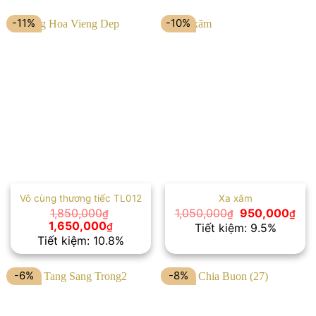
-11%
-10%
Vô cùng thương tiếc TL012
Xa xăm
Giá
Giá
1,850,000
1,050,000
950,000
₫
₫
₫
gốc
hiệ
Giá
Giá
1,650,000
₫
Tiết kiệm: 9.5%
là:
tại
gốc
hiện
Tiết kiệm: 10.8%
1,050,000₫.
là:
là:
tại
950
1,850,000₫.
là:
1,650,000₫.
-6%
-8%