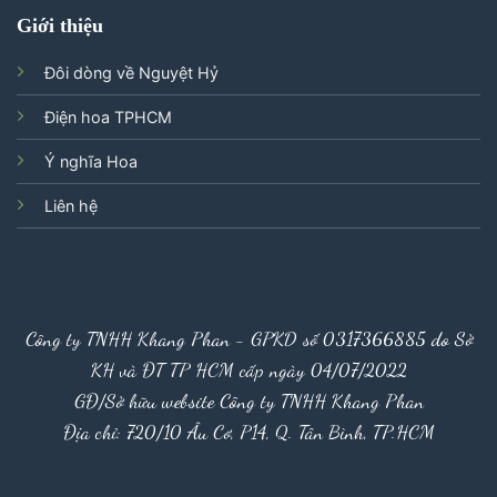
Giới thiệu
Đôi dòng về Nguyệt Hỷ
Điện hoa TPHCM
Ý nghĩa Hoa
Liên hệ
Công ty TNHH Khang Phan - GPKD số 0317366885 do Sở
KH và ĐT TP HCM cấp ngày 04/07/2022
GĐ/Sở hữu website Công ty TNHH Khang Phan
Địa chỉ: 720/10 Âu Cơ, P14, Q. Tân Bình, TP.HCM