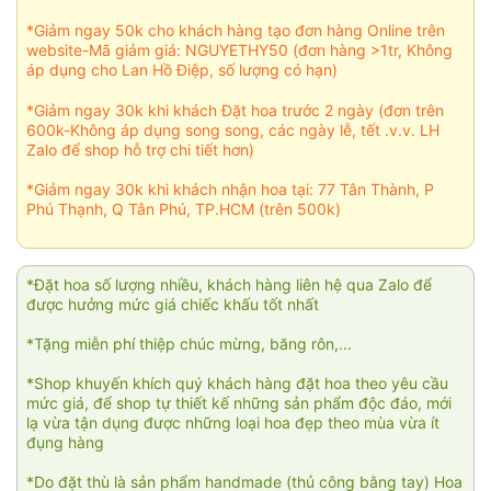
*Giảm ngay 50k cho khách hàng tạo đơn hàng Online trên
website-Mã giảm giá: NGUYETHY50 (đơn hàng >1tr, Không
áp dụng cho Lan Hồ Điệp, số lượng có hạn)
*Giảm ngay 30k khi khách Đặt hoa trước 2 ngày (đơn trên
600k-Không áp dụng song song, các ngày lễ, tết .v.v. LH
Zalo để shop hỗ trợ chi tiết hơn)
*Giảm ngay 30k khi khách nhận hoa tại: 77 Tân Thành, P
Phú Thạnh, Q Tân Phú, TP.HCM (trên 500k)
*Đặt hoa số lượng nhiều, khách hàng liên hệ qua Zalo để
được hưởng mức giá chiếc khấu tốt nhất
*Tặng miễn phí thiệp chúc mừng, băng rôn,...
*Shop khuyến khích quý khách hàng đặt hoa theo yêu cầu
mức giá, để shop tự thiết kế những sản phẩm độc đáo, mới
lạ vừa tận dụng được những loại hoa đẹp theo mùa vừa ít
đụng hàng
*Do đặt thù là sản phẩm handmade (thủ công bằng tay) Hoa