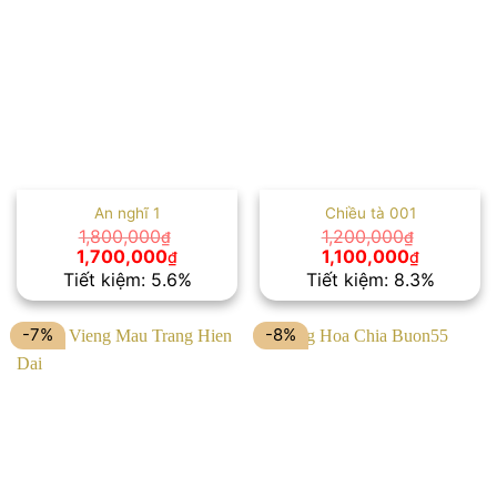
An nghĩ 1
Chiều tà 001
1,800,000
1,200,000
₫
₫
Giá
Giá
Giá
Giá
1,700,000
1,100,000
₫
₫
gốc
hiện
gốc
hiện
Tiết kiệm: 5.6%
Tiết kiệm: 8.3%
là:
tại
là:
tại
1,800,000₫.
là:
1,200,000₫.
là:
1,700,000₫.
1,100,000
-7%
-8%