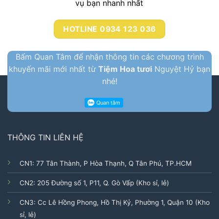
vụ bạn nhanh nhất
HOTLINE 0934 123 036
Bấm Quan Tâm để nhận thông tin các chương trình
khuyến mãi mới nhất từ
Tiệm Hoa tươi
Nguyệt Hỷ bạn
nhé!
THÔNG TIN LIÊN HỆ
CN1: 77 Tân Thành, P Hòa Thạnh, Q Tân Phú, TP.HCM
CN2: 205 Đường số 1, P11, Q. Gò Vấp (Kho sỉ, lẻ)
CN3: Cc Lê Hồng Phong, Hồ Thị Kỷ, Phường 1, Quận 10 (Kho
sỉ, lẻ)