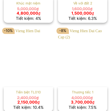
Khúc mật niệm
Về với đất 2
5,000,000
1,600,000
₫
₫
Giá
Giá
Giá
Giá
4,800,000
1,500,000
₫
₫
gốc
hiện
gốc
hiện
Tiết kiệm: 4%
Tiết kiệm: 6.3%
là:
tại
là:
tại
5,000,000₫.
là:
1,600,000₫.
là:
4,800,000₫.
1,500,00
-10%
-8%
Tiễn biệt TL010
Thương tiếc 1
2,400,000
4,000,000
₫
₫
Giá
Giá
Giá
Giá
2,150,000
3,700,000
₫
₫
gốc
hiện
gốc
hiện
Tiết kiệm: 10.4%
Tiết kiệm: 7.5%
là:
tại
là:
tại