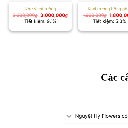
Như ý cát tường
Khai trương hồng ph
Giá
Giá
Giá
3,300,000
3,000,000
1,900,000
1,800,0
₫
₫
₫
gốc
hiện
gốc
Tiết kiệm: 9.1%
Tiết kiệm: 5.3%
là:
tại
là:
3,300,000₫.
là:
1,900,00
3,000,000₫.
Các câ
Nguyệt Hỷ Flowers có 