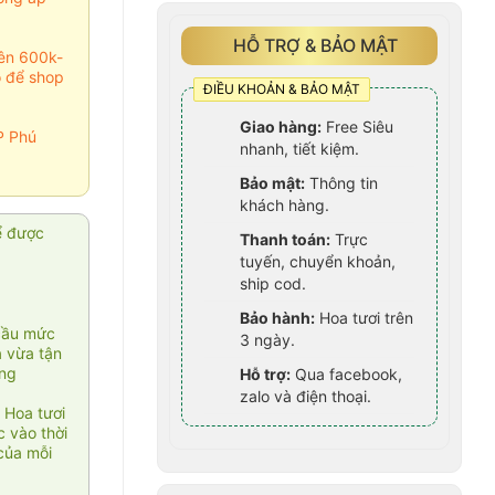
HỖ TRỢ & BẢO MẬT
rên 600k-
o để shop
ĐIỀU KHOẢN & BẢO MẬT
Giao hàng:
Free Siêu
P Phú
nhanh, tiết kiệm.
Bảo mật:
Thông tin
khách hàng.
ể được
Thanh toán:
Trực
tuyến, chuyển khoản,
ship cod.
Bảo hành:
Hoa tươi trên
cầu mức
3 ngày.
ạ vừa tận
àng
Hỗ trợ:
Qua facebook,
zalo và điện thoại.
 Hoa tươi
 vào thời
của mỗi