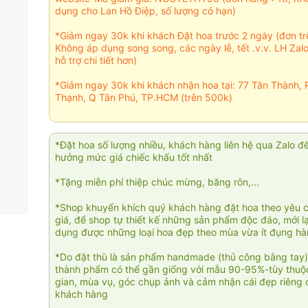
dụng cho Lan Hồ Điệp, số lượng có hạn)
*Giảm ngay 30k khi khách Đặt hoa trước 2 ngày (đơn t
Không áp dụng song song, các ngày lễ, tết .v.v. LH Zal
hỗ trợ chi tiết hơn)
*Giảm ngay 30k khi khách nhận hoa tại: 77 Tân Thành, 
Thạnh, Q Tân Phú, TP.HCM (trên 500k)
*Đặt hoa số lượng nhiều, khách hàng liên hệ qua Zalo đ
hưởng mức giá chiếc khấu tốt nhất
*Tặng miễn phí thiệp chúc mừng, băng rôn,...
*Shop khuyến khích quý khách hàng đặt hoa theo yêu 
giá, để shop tự thiết kế những sản phẩm độc đáo, mới l
dụng được những loại hoa đẹp theo mùa vừa ít đụng h
*Do đặt thù là sản phẩm handmade (thủ công bằng tay)
thành phẩm có thể gần giống với mẫu 90-95%-tùy thuộc
gian, mùa vụ, góc chụp ảnh và cảm nhận cái đẹp riêng 
khách hàng