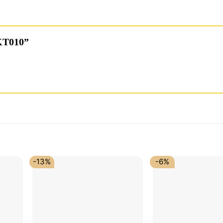
 KT010”
-13%
-6%