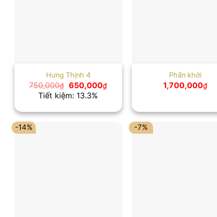
Hưng Thịnh 4
Phấn khởi
Giá
Giá
750,000
650,000
1,700,000
₫
₫
₫
gốc
hiện
Tiết kiệm: 13.3%
là:
tại
750,000₫.
là:
650,000₫.
-14%
-7%