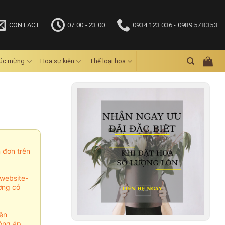
CONTACT
07:00 - 23:00
0934 123 036 - 0989 578 353
húc mừng
Hoa sự kiện
Thể loại hoa
m đơn trên
website-
ợng có
ên
ông áp