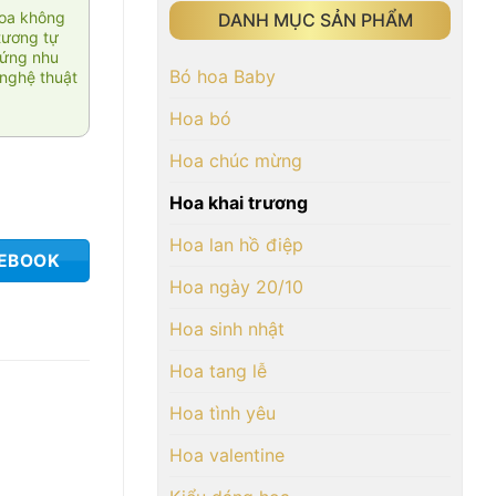
hoa không
DANH MỤC SẢN PHẨM
tương tự
 ứng nhu
Bó hoa Baby
nghệ thuật
Hoa bó
Hoa chúc mừng
Hoa khai trương
Hoa lan hồ điệp
CEBOOK
Hoa ngày 20/10
Hoa sinh nhật
Hoa tang lễ
Hoa tình yêu
Hoa valentine