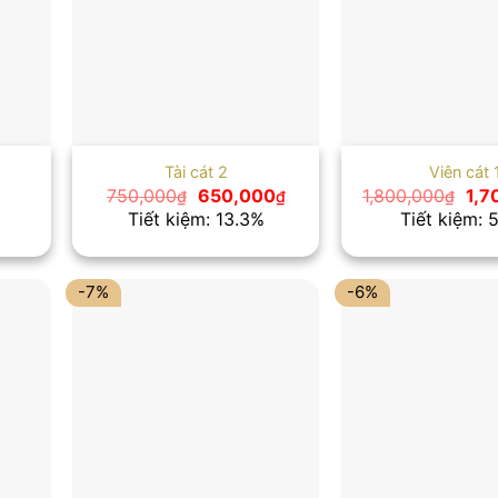
Tài cát 2
Viên cát 
Giá
Giá
Giá
750,000
650,000
1,800,000
1,7
₫
₫
₫
gốc
hiện
gốc
Tiết kiệm: 13.3%
Tiết kiệm: 
là:
tại
là:
750,000₫.
là:
1,8
650,000₫.
-7%
-6%