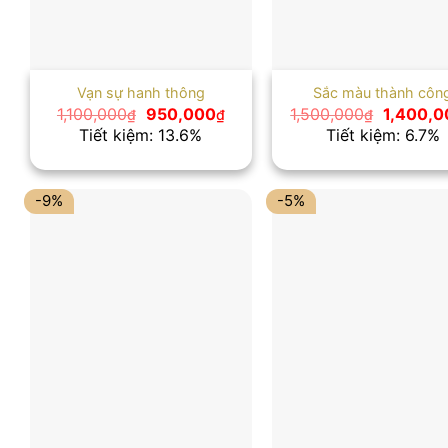
Vạn sự hanh thông
Sắc màu thành côn
Giá
Giá
Giá
1,100,000
950,000
1,500,000
1,400,0
₫
₫
₫
gốc
hiện
gốc
Tiết kiệm: 13.6%
Tiết kiệm: 6.7%
là:
tại
là:
1,100,000₫.
là:
1,500,00
950,000₫.
-9%
-5%