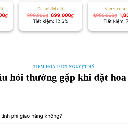
át
Đại tài đại cát
Vạn sự như
Giá
Giá
Giá
Giá
00
800,000
699,000
1,950,000
1,8
₫
₫
₫
₫
hiện
gốc
hiện
gốc
Tiết kiệm: 12.6%
Tiết kiệm: 
tại
là:
tại
là:
0₫.
là:
800,000₫.
là:
1,9
1,800,000₫.
699,000₫.
TIỆM HOA TƯƠI NGUYỆT HỶ
u hỏi thường gặp khi đặt hoa
tính phí giao hàng không?