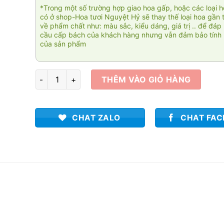
*Trong một số trường hợp giao hoa gấp, hoặc các loại 
có ở shop-Hoa tươi Nguyệt Hỷ sẽ thay thế loại hoa gần 
về phẩm chất như: màu sắc, kiểu dáng, giá trị .. để đáp
cầu cấp bách của khách hàng nhưng vẫn đảm bảo tính 
của sản phẩm
Thành đạt KT010 số lượng
THÊM VÀO GIỎ HÀNG
CHAT ZALO
CHAT FA