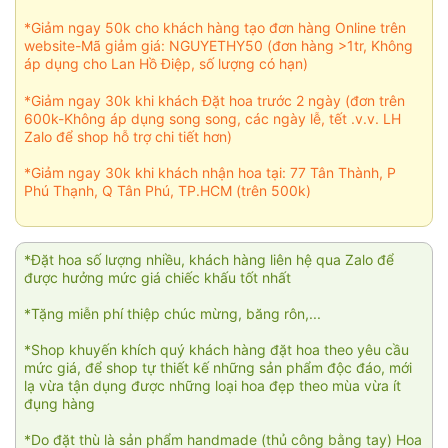
*Giảm ngay 50k cho khách hàng tạo đơn hàng Online trên
website-Mã giảm giá: NGUYETHY50 (đơn hàng >1tr, Không
áp dụng cho Lan Hồ Điệp, số lượng có hạn)
*Giảm ngay 30k khi khách Đặt hoa trước 2 ngày (đơn trên
600k-Không áp dụng song song, các ngày lễ, tết .v.v. LH
Zalo để shop hỗ trợ chi tiết hơn)
*Giảm ngay 30k khi khách nhận hoa tại: 77 Tân Thành, P
Phú Thạnh, Q Tân Phú, TP.HCM (trên 500k)
*Đặt hoa số lượng nhiều, khách hàng liên hệ qua Zalo để
được hưởng mức giá chiếc khấu tốt nhất
*Tặng miễn phí thiệp chúc mừng, băng rôn,...
*Shop khuyến khích quý khách hàng đặt hoa theo yêu cầu
mức giá, để shop tự thiết kế những sản phẩm độc đáo, mới
lạ vừa tận dụng được những loại hoa đẹp theo mùa vừa ít
đụng hàng
*Do đặt thù là sản phẩm handmade (thủ công bằng tay) Hoa