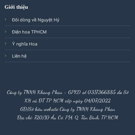
Giới thiệu
Đôi dòng về Nguyệt Hỷ
Điện hoa TPHCM
Ý nghĩa Hoa
Liên hệ
Công ty TNHH Khang Phan - GPKD số 0317366885 do Sở
KH và ĐT TP HCM cấp ngày 04/07/2022
GĐ/Sở hữu website Công ty TNHH Khang Phan
Địa chỉ: 720/10 Âu Cơ, P14, Q. Tân Bình, TP.HCM