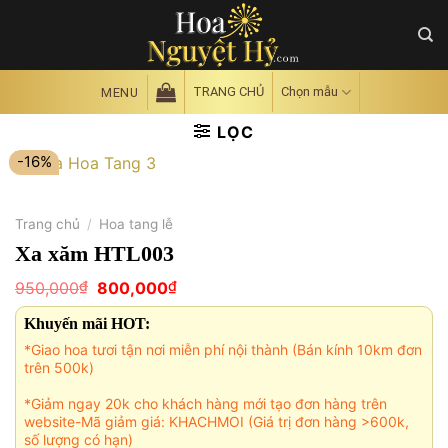
Skip
to
content
TRANG CHỦ
Chọn mẫu
MENU
LỌC
-16%
Trang chủ
/
Hoa tang lễ
Xa xăm HTL003
Giá
Giá
₫
₫
950,000
800,000
gốc
hiện
là:
tại
Khuyến mãi HOT:
950,000₫.
là:
800,000₫.
*Giao hoa tươi tận nơi miễn phí nội thành (Bán kính 10km đơn
trên 500k)
*Giảm ngay 20k cho khách hàng mới tạo đơn hàng trên
website-Mã giảm giá: KHACHMOI (Giá trị đơn hàng >600k,
số lượng có hạn)