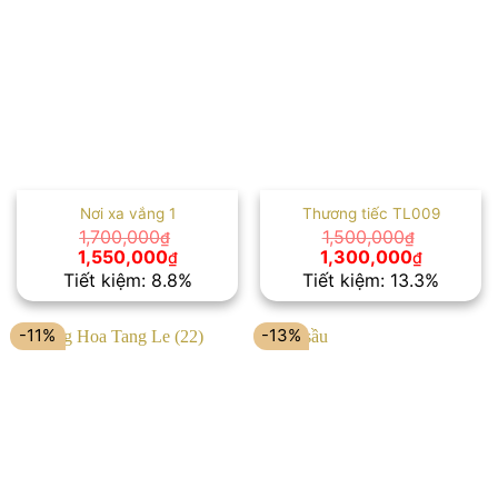
Nơi xa vắng 1
Thương tiếc TL009
1,700,000
1,500,000
₫
₫
Giá
Giá
Giá
Giá
1,550,000
1,300,000
₫
₫
gốc
hiện
gốc
hiện
Tiết kiệm: 8.8%
Tiết kiệm: 13.3%
là:
tại
là:
tại
1,700,000₫.
là:
1,500,000₫.
là:
1,550,000₫.
1,300,00
-11%
-13%