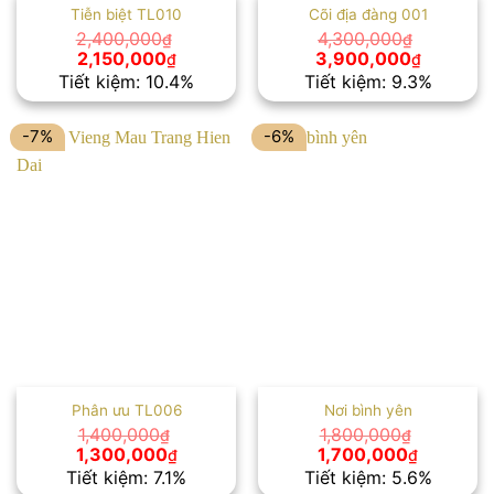
Tiễn biệt TL010
Cõi địa đàng 001
2,400,000
4,300,000
₫
₫
Giá
Giá
Giá
Giá
2,150,000
3,900,000
₫
₫
gốc
hiện
gốc
hiện
Tiết kiệm: 10.4%
Tiết kiệm: 9.3%
là:
tại
là:
tại
2,400,000₫.
là:
4,300,000₫.
là:
2,150,000₫.
3,900,00
-7%
-6%
Phân ưu TL006
Nơi bình yên
1,400,000
1,800,000
₫
₫
Giá
Giá
Giá
Giá
1,300,000
1,700,000
₫
₫
gốc
hiện
gốc
hiện
Tiết kiệm: 7.1%
Tiết kiệm: 5.6%
là:
tại
là:
tại