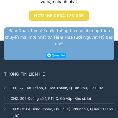
vụ bạn nhanh nhất
HOTLINE 0934 123 036
Bấm Quan Tâm để nhận thông tin các chương trình
khuyến mãi mới nhất từ
Tiệm Hoa tươi
Nguyệt Hỷ bạn
nhé!
THÔNG TIN LIÊN HỆ
CN1: 77 Tân Thành, P Hòa Thạnh, Q Tân Phú, TP.HCM
CN2: 205 Đường số 1, P11, Q. Gò Vấp (Kho sỉ, lẻ)
CN3: Cc Lê Hồng Phong, Hồ Thị Kỷ, Phường 1, Quận 10 (Kho
sỉ, lẻ)