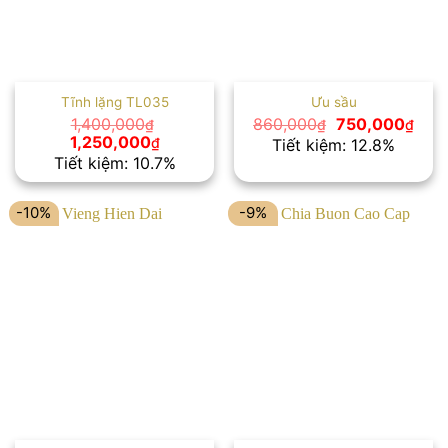
Tĩnh lặng TL035
Ưu sầu
Giá
Giá
1,400,000
860,000
750,000
₫
₫
₫
gốc
hiện
Giá
Giá
1,250,000
₫
Tiết kiệm: 12.8%
là:
tại
gốc
hiện
Tiết kiệm: 10.7%
860,000₫.
là:
là:
tại
750,
1,400,000₫.
là:
1,250,000₫.
-10%
-9%