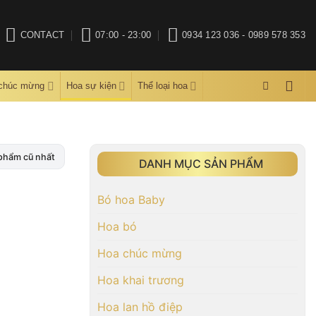
CONTACT
07:00 - 23:00
0934 123 036 - 0989 578 353
 chúc mừng
Hoa sự kiện
Thể loại hoa
phẩm cũ nhất
DANH MỤC SẢN PHẨM
Bó hoa Baby
Hoa bó
Hoa chúc mừng
Hoa khai trương
Hoa lan hồ điệp