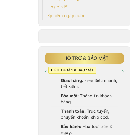
Hoa xin lỗi
Kỷ niệm ngày cưới
HỖ TRỢ & BẢO MẬT
ĐIỀU KHOẢN & BẢO MẬT
Giao hàng:
Free Siêu nhanh,
tiết kiệm.
Bảo mật:
Thông tin khách
hàng.
Thanh toán:
Trực tuyến,
chuyển khoản, ship cod.
Bảo hành:
Hoa tươi trên 3
ngày.