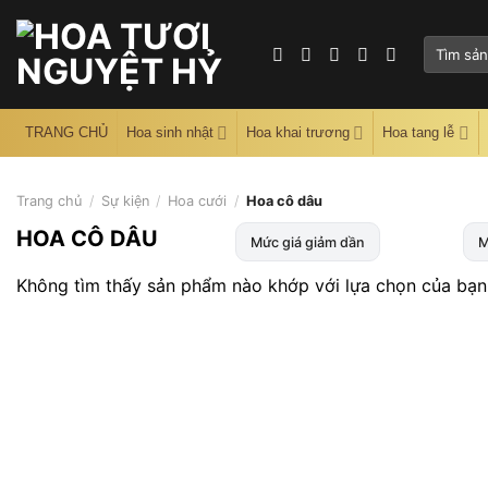
Skip
to
Tìm
content
kiếm:
TRANG CHỦ
Hoa sinh nhật
Hoa khai trương
Hoa tang lễ
Trang chủ
/
Sự kiện
/
Hoa cưới
/
Hoa cô dâu
HOA CÔ DÂU
Mức giá giảm dần
M
Không tìm thấy sản phẩm nào khớp với lựa chọn của bạn