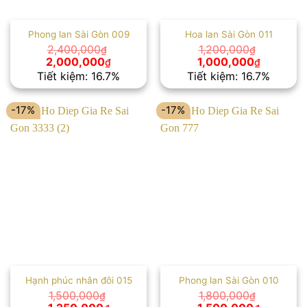
Phong lan Sài Gòn 009
Hoa lan Sài Gòn 011
2,400,000
1,200,000
₫
₫
Giá
Giá
Giá
Giá
2,000,000
1,000,000
₫
₫
gốc
hiện
gốc
hiện
Tiết kiệm: 16.7%
Tiết kiệm: 16.7%
là:
tại
là:
tại
2,400,000₫.
là:
1,200,000₫.
là:
2,000,000₫.
1,000,00
-17%
-17%
Hạnh phúc nhân đôi 015
Phong lan Sài Gòn 010
1,500,000
1,800,000
₫
₫
Giá
Giá
Giá
Giá