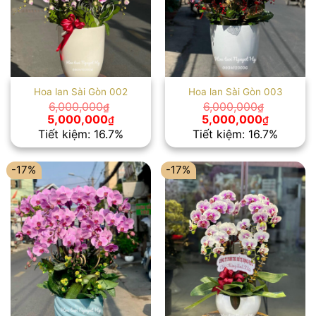
Hoa lan Sài Gòn 002
Hoa lan Sài Gòn 003
6,000,000
6,000,000
₫
₫
Giá
Giá
Giá
Giá
5,000,000
5,000,000
₫
₫
gốc
hiện
gốc
hiện
Tiết kiệm: 16.7%
Tiết kiệm: 16.7%
là:
tại
là:
tại
6,000,000₫.
là:
6,000,000₫.
là:
5,000,000₫.
5,000,00
-17%
-17%