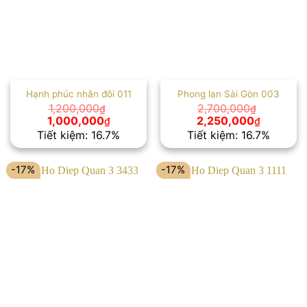
Hạnh phúc nhân đôi 011
Phong lan Sài Gòn 003
1,200,000
2,700,000
₫
₫
Giá
Giá
Giá
Giá
1,000,000
2,250,000
₫
₫
gốc
hiện
gốc
hiện
Tiết kiệm: 16.7%
Tiết kiệm: 16.7%
là:
tại
là:
tại
1,200,000₫.
là:
2,700,000₫.
là:
1,000,000₫.
2,250,00
-17%
-17%