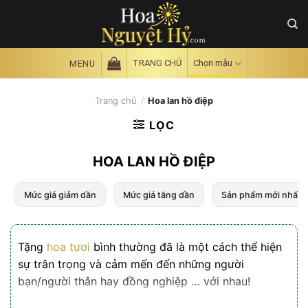
Skip
to
content
TRANG CHỦ
Chọn mẫu
MENU
Trang chủ
/
Hoa lan hồ điệp
LỌC
HOA LAN HỒ ĐIỆP
Mức giá giảm dần
Mức giá tăng dần
Sản phẩm mới nhất
Tặng
hoa tươi
bình thường đã là một cách thể hiện
sự trân trọng và cảm mến đến những người
bạn/người thân hay đồng nghiệp … với nhau!