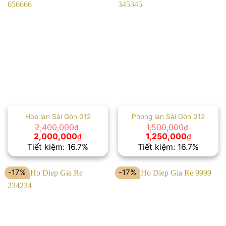
Hoa lan Sài Gòn 012
Phong lan Sài Gòn 012
2,400,000
1,500,000
₫
₫
Giá
Giá
Giá
Giá
2,000,000
1,250,000
₫
₫
gốc
hiện
gốc
hiện
Tiết kiệm: 16.7%
Tiết kiệm: 16.7%
là:
tại
là:
tại
2,400,000₫.
là:
1,500,000₫.
là:
2,000,000₫.
1,250,00
-17%
-17%