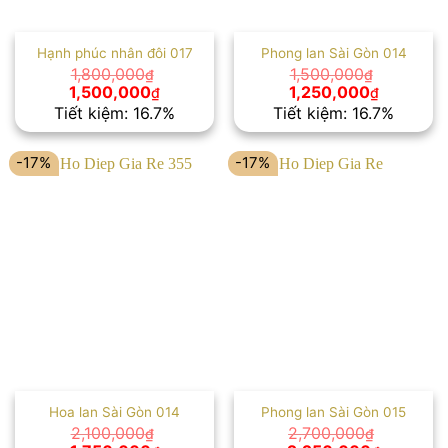
Hạnh phúc nhân đôi 017
Phong lan Sài Gòn 014
1,800,000
1,500,000
₫
₫
Giá
Giá
Giá
Giá
1,500,000
1,250,000
₫
₫
gốc
hiện
gốc
hiện
Tiết kiệm: 16.7%
Tiết kiệm: 16.7%
là:
tại
là:
tại
1,800,000₫.
là:
1,500,000₫.
là:
1,500,000₫.
1,250,00
-17%
-17%
Hoa lan Sài Gòn 014
Phong lan Sài Gòn 015
2,100,000
2,700,000
₫
₫