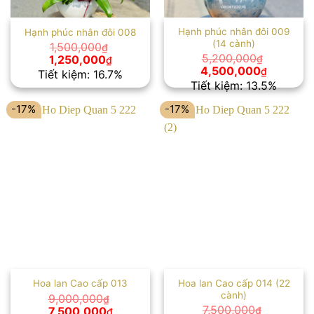
Hạnh phúc nhân đôi 009
Hạnh phúc nhân đôi 008
(14 cành)
1,500,000
₫
Giá
Giá
5,200,000
1,250,000
₫
₫
gốc
hiện
Giá
Giá
4,500,000
₫
Tiết kiệm: 16.7%
là:
tại
gốc
hiện
Tiết kiệm: 13.5%
1,500,000₫.
là:
là:
tại
1,250,000₫.
5,200,000₫.
là:
-17%
-17%
4,500,00
Hoa lan Cao cấp 014 (22
Hoa lan Cao cấp 013
cành)
9,000,000
₫
Giá
Giá
7,500,000
7,500,000
₫
₫