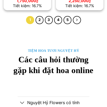
Giá
Giá
Giá
Giá
1,750,000
2,250,000
₫
₫
gốc
hiện
gốc
hiện
Tiết kiệm: 16.7%
Tiết kiệm: 16.7%
là:
tại
là:
tại
2,100,000₫.
là:
2,700,000₫.
là:
1,750,000₫.
2,250,00
1
2
3
4
5
TIỆM HOA TƯƠI NGUYỆT HỶ
Các câu hỏi thường
gặp khi đặt hoa online
Nguyệt Hỷ Flowers có tính