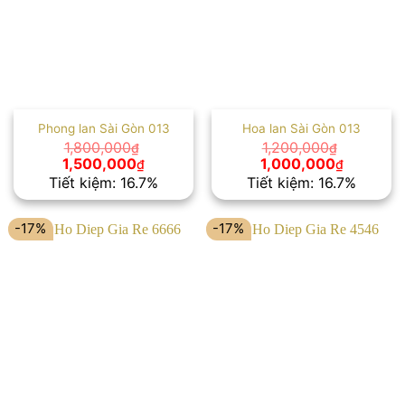
Phong lan Sài Gòn 013
Hoa lan Sài Gòn 013
1,800,000
1,200,000
₫
₫
Giá
Giá
Giá
Giá
1,500,000
1,000,000
₫
₫
gốc
hiện
gốc
hiện
Tiết kiệm: 16.7%
Tiết kiệm: 16.7%
là:
tại
là:
tại
1,800,000₫.
là:
1,200,000₫.
là:
1,500,000₫.
1,000,00
-17%
-17%