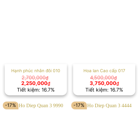
Hạnh phúc nhân đôi 010
Hoa lan Cao cấp 017
2,700,000
4,500,000
₫
₫
Giá
Giá
Giá
Giá
2,250,000
3,750,000
₫
₫
gốc
hiện
gốc
hiện
Tiết kiệm: 16.7%
Tiết kiệm: 16.7%
là:
tại
là:
tại
2,700,000₫.
là:
4,500,000₫.
là:
2,250,000₫.
3,750,00
-17%
-17%