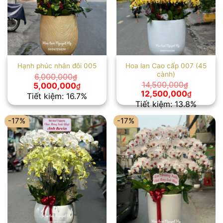
Hoa lan Cao cấp 007 (45
Hạnh phúc nhân đôi 005
cành)
6,000,000
₫
Giá
Giá
14,500,000
5,000,000
₫
₫
gốc
hiện
Giá
Giá
12,500,000
₫
Tiết kiệm: 16.7%
là:
tại
gốc
hiện
Tiết kiệm: 13.8%
6,000,000₫.
là:
là:
tại
5,000,000₫.
14,500,000₫.
là:
-17%
-17%
12,500,