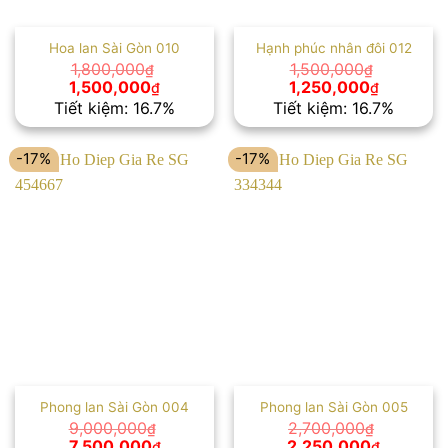
Hoa lan Sài Gòn 010
Hạnh phúc nhân đôi 012
1,800,000
1,500,000
₫
₫
Giá
Giá
Giá
Giá
1,500,000
1,250,000
₫
₫
gốc
hiện
gốc
hiện
Tiết kiệm: 16.7%
Tiết kiệm: 16.7%
là:
tại
là:
tại
1,800,000₫.
là:
1,500,000₫.
là:
1,500,000₫.
1,250,00
-17%
-17%
Phong lan Sài Gòn 004
Phong lan Sài Gòn 005
9,000,000
2,700,000
₫
₫
Giá
Giá
Giá
Giá
7,500,000
2,250,000
₫
₫