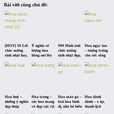
Bài viết cùng chủ đề:
[HOT] 50 Lời
Ý nghĩa số
999 Hình ảnh
Hoa ngọc lan
chúc mừng
lượng hoa
chúc mừng
– tượng trưng
sinh nhật hay,
hồng nói lên
sinh nhật đẹp,
cho sức sống
ý nghĩa nhất |
điều gì ?
độc, hài hước
mãnh liệt và
Happy
và siêu bựa :D
tấm lòng cao
Birthday
đẹp
Hoa huệ –
Hoa trang –
Hoa mào gà –
Hoa dành
những ý nghĩa
sắc hoa mang
loài hoa bình
dành – e ấp,
đẹp thấp
vẻ đẹp rực rỡ,
dị, nhỏ bé biểu
thanh lịch
thoáng qua
nổi bật, trang
trưng cho tấm
nhưng đầy