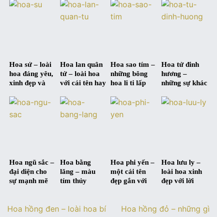
từng màu hoa
nhã và quý
lòng cao
mạnh mẽ
phái
thượng
Hoa sứ – loài
Hoa lan quân
Hoa sao tím –
Hoa tử đinh
hoa đáng yêu,
tử – loài hoa
những bông
hương –
xinh đẹp và
với cái tên hay
hoa li ti lấp
những sự khác
đầy ngọt ngào
và đầy ý
lánh tựa ánh
biệt trong ý
nghĩa
sao
nghĩa giữa
xưa và nay
Hoa ngũ sắc –
Hoa bằng
Hoa phi yến –
Hoa lưu ly –
đại diện cho
lăng – màu
một cái tên
loài hoa xinh
sự mạnh mẽ
tím thủy
đẹp gắn với
đẹp với lời
và cân bằng
chung qua
một ý nghĩa
nhắn gửi của
trong cuộc
từng mùa hạ
đẹp
sự thủy chung
Hoa hồng đen – loài hoa bí
Hoa hồng đỏ – những gì
sống