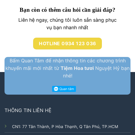
Bạn còn có thêm câu hỏi cần giải đáp?
Liên hệ ngay, chúng tôi luôn sẳn sàng phục
vụ bạn nhanh nhất
HOTLINE 0934 123 036
Bấm Quan Tâm để nhận thông tin các chương trình
khuyến mãi mới nhất từ
Tiệm Hoa tươi
Nguyệt Hỷ bạn
nhé!
THÔNG TIN LIÊN HỆ
CN1: 77 Tân Thành, P Hòa Thạnh, Q Tân Phú, TP.HCM