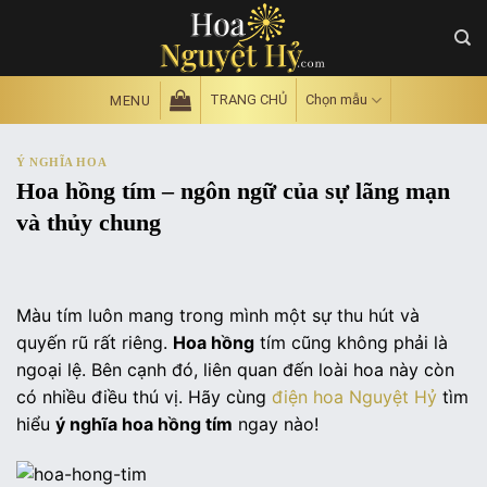
Skip
to
content
TRANG CHỦ
Chọn mẫu
MENU
Ý NGHĨA HOA
Hoa hồng tím – ngôn ngữ của sự lãng mạn
và thủy chung
Màu tím luôn mang trong mình một sự thu hút và
quyến rũ rất riêng.
Hoa hồng
tím cũng không phải là
ngoại lệ. Bên cạnh đó, liên quan đến loài hoa này còn
có nhiều điều thú vị. Hãy cùng
điện hoa Nguyệt Hỷ
tìm
hiểu
ý nghĩa hoa hồng tím
ngay nào!