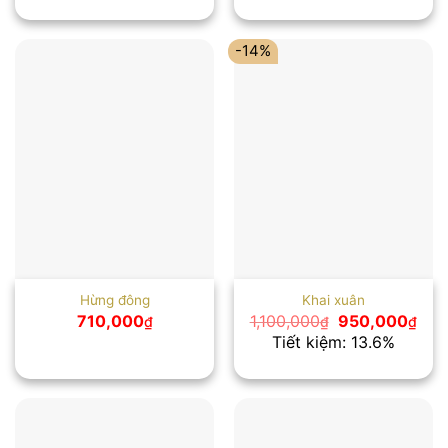
600,000₫.
là:
490
-14%
Hừng đông
Khai xuân
Giá
Giá
710,000
1,100,000
950,000
₫
₫
₫
gốc
hiện
Tiết kiệm: 13.6%
là:
tại
1,100,000₫.
là:
950