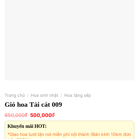
Trang chủ
/
Hoa sinh nhật
/
Hoa tặng sếp
Giỏ hoa Tài cát 009
Giá
Giá
₫
₫
650,000
500,000
gốc
hiện
là:
tại
Khuyến mãi HOT:
650,000₫.
là:
500,000₫.
*Giao hoa tươi tận nơi miễn phí nội thành (Bán kính 10km đơn