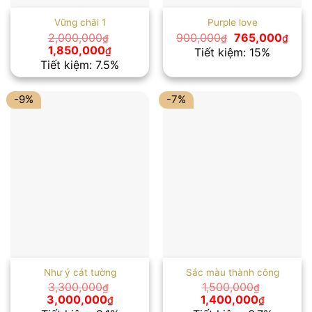
Vững chãi 1
Purple love
Giá
Giá
2,000,000
900,000
765,000
₫
₫
₫
gốc
hiện
Giá
Giá
1,850,000
₫
Tiết kiệm: 15%
là:
tại
gốc
hiện
Tiết kiệm: 7.5%
900,000₫.
là:
là:
tại
765,
2,000,000₫.
là:
1,850,000₫.
-9%
-7%
Như ý cát tường
Sắc màu thành công
3,300,000
1,500,000
₫
₫
Giá
Giá
Giá
Giá
3,000,000
1,400,000
₫
₫
gốc
hiện
gốc
hiện