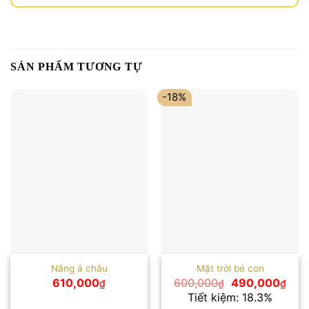
SẢN PHẨM TƯƠNG TỰ
-18%
Nắng á châu
Mặt trời bé con
Giá
Giá
610,000
600,000
490,000
₫
₫
₫
gốc
hiện
Tiết kiệm: 18.3%
là:
tại