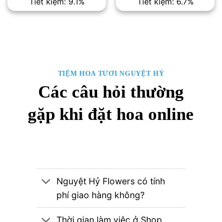
Tiết kiệm: 9.1%
Tiết kiệm: 6.7%
là:
tại
là:
tại
3,300,000₫.
là:
1,500,000₫.
là:
3,000,000₫.
1,400,00
TIỆM HOA TƯƠI NGUYỆT HỶ
Các câu hỏi thường
gặp khi đặt hoa online
Nguyệt Hỷ Flowers có tính
phí giao hàng không?
Thời gian làm việc ở Shop