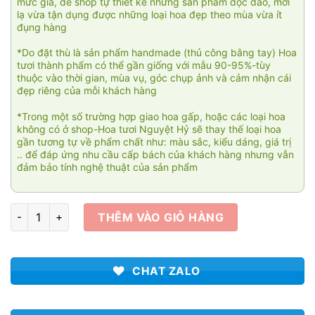
mức giá, để shop tự thiết kế những sản phẩm độc đáo, mới
lạ vừa tận dụng được những loại hoa đẹp theo mùa vừa ít
đụng hàng
*Do đặt thù là sản phẩm handmade (thủ công bằng tay) Hoa
tươi thành phẩm có thể gần giống với mẫu 90-95%-tùy
thuộc vào thời gian, mùa vụ, góc chụp ảnh và cảm nhận cái
đẹp riêng của mỗi khách hàng
*Trong một số trường hợp giao hoa gấp, hoặc các loại hoa
không có ở shop-Hoa tươi Nguyệt Hỷ sẽ thay thế loại hoa
gần tương tự về phẩm chất như: màu sắc, kiểu dáng, giá trị
.. để đáp ứng nhu cầu cấp bách của khách hàng nhưng vẫn
đảm bảo tính nghệ thuật của sản phẩm
Giỏ hoa Tài cát 009 số lượng
THÊM VÀO GIỎ HÀNG
CHAT ZALO