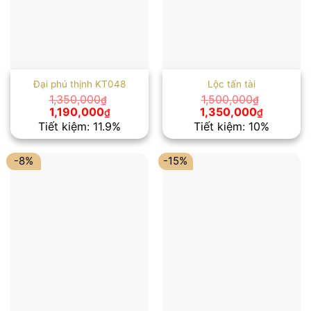
Đại phú thịnh KT048
Lộc tấn tài
1,350,000
1,500,000
₫
₫
Giá
Giá
Giá
Giá
1,190,000
1,350,000
₫
₫
gốc
hiện
gốc
hiện
Tiết kiệm: 11.9%
Tiết kiệm: 10%
là:
tại
là:
tại
1,350,000₫.
là:
1,500,000₫.
là:
1,190,000₫.
1,350,00
-8%
-15%