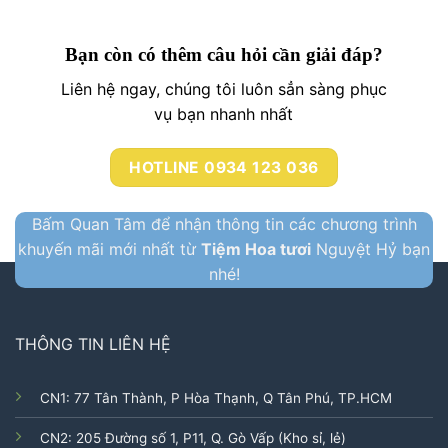
Bạn còn có thêm câu hỏi cần giải đáp?
Liên hệ ngay, chúng tôi luôn sẳn sàng phục
vụ bạn nhanh nhất
HOTLINE 0934 123 036
Bấm Quan Tâm để nhận thông tin các chương trình
khuyến mãi mới nhất từ
Tiệm Hoa tươi
Nguyệt Hỷ bạn
nhé!
THÔNG TIN LIÊN HỆ
CN1: 77 Tân Thành, P Hòa Thạnh, Q Tân Phú, TP.HCM
CN2: 205 Đường số 1, P11, Q. Gò Vấp (Kho sỉ, lẻ)