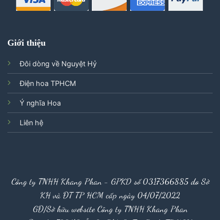
Giới thiệu
Đôi dòng về Nguyệt Hỷ
Điện hoa TPHCM
Ý nghĩa Hoa
Liên hệ
Công ty TNHH Khang Phan - GPKD số 0317366885 do Sở
KH và ĐT TP HCM cấp ngày 04/07/2022
GĐ/Sở hữu website Công ty TNHH Khang Phan