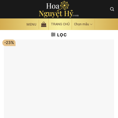
Skip
to
content
TRANG CHỦ
Chọn mẫu
MENU
LỌC
-23%