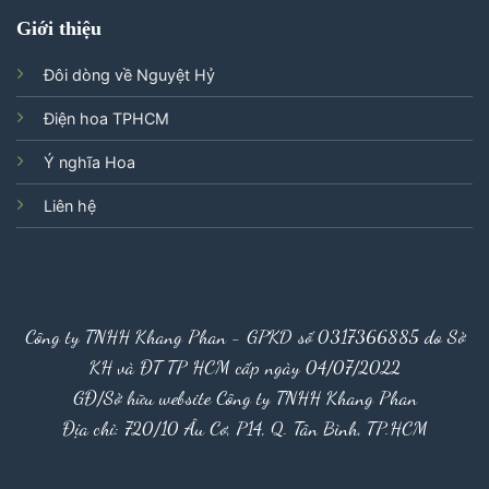
Giới thiệu
Đôi dòng về Nguyệt Hỷ
Điện hoa TPHCM
Ý nghĩa Hoa
Liên hệ
Công ty TNHH Khang Phan - GPKD số 0317366885 do Sở
KH và ĐT TP HCM cấp ngày 04/07/2022
GĐ/Sở hữu website Công ty TNHH Khang Phan
Địa chỉ: 720/10 Âu Cơ, P14, Q. Tân Bình, TP.HCM