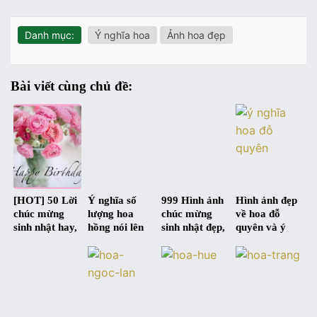
Danh mục:
Ý nghĩa hoa
Ảnh hoa đẹp
Bài viết cùng chủ đề:
[HOT] 50 Lời
Ý nghĩa số
999 Hình ảnh
Hình ảnh đẹp
chúc mừng
lượng hoa
chúc mừng
về hoa đỗ
sinh nhật hay,
hồng nói lên
sinh nhật đẹp,
quyên và ý
ý nghĩa nhất |
điều gì ?
độc, hài hước
nghĩa của nó
Happy
và siêu bựa :D
Birthday