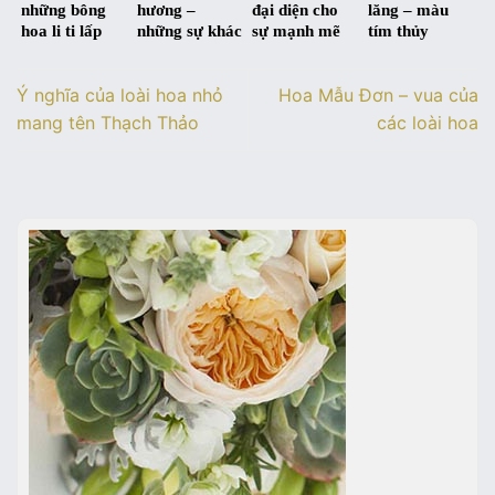
những bông
hương –
đại diện cho
lăng – màu
hoa li ti lấp
những sự khác
sự mạnh mẽ
tím thủy
lánh tựa ánh
biệt trong ý
và cân bằng
chung qua
sao
nghĩa giữa
trong cuộc
từng mùa hạ
Ý nghĩa của loài hoa nhỏ
Hoa Mẫu Đơn – vua của
xưa và nay
sống
mang tên Thạch Thảo
các loài hoa