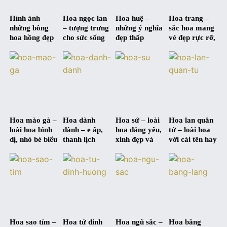
Hình ảnh
Hoa ngọc lan
Hoa huệ –
Hoa trang –
những bông
– tượng trưng
những ý nghĩa
sắc hoa mang
hoa hồng đẹp
cho sức sống
đẹp thấp
vẻ đẹp rực rỡ,
tự nhiên
mãnh liệt và
thoáng qua
nổi bật, trang
tấm lòng cao
từng màu hoa
nhã và quý
đẹp
phái
Hoa mào gà –
Hoa dành
Hoa sứ – loài
Hoa lan quân
loài hoa bình
dành – e ấp,
hoa đáng yêu,
tử – loài hoa
dị, nhỏ bé biểu
thanh lịch
xinh đẹp và
với cái tên hay
trưng cho tấm
nhưng đầy
đầy ngọt ngào
và đầy ý
lòng cao
mạnh mẽ
nghĩa
thượng
Hoa sao tím –
Hoa tử đinh
Hoa ngũ sắc –
Hoa bằng