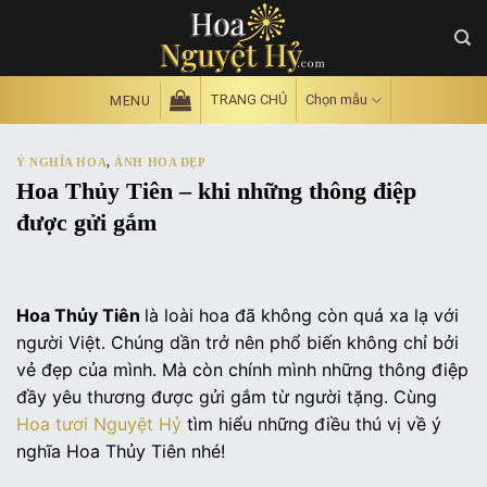
Skip
to
content
TRANG CHỦ
Chọn mẫu
MENU
Ý NGHĨA HOA
,
ẢNH HOA ĐẸP
Hoa Thủy Tiên – khi những thông điệp
được gửi gắm
Hoa Thủy Tiên
là loài hoa đã không còn quá xa lạ với
người Việt. Chúng dần trở nên phổ biến không chỉ bởi
vẻ đẹp của mình. Mà còn chính mình những thông điệp
đầy yêu thương được gửi gắm từ người tặng. Cùng
Hoa tươi Nguyệt Hỷ
tìm hiểu những điều thú vị về ý
nghĩa Hoa Thủy Tiên nhé!