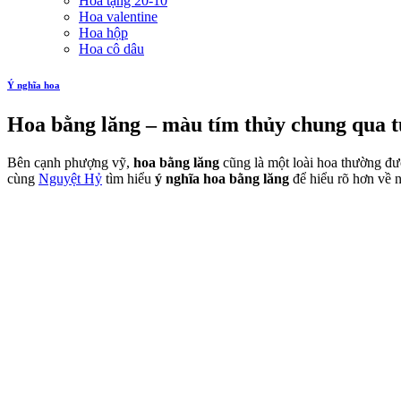
Hoa tặng 20-10
Hoa valentine
Hoa hộp
Hoa cô dâu
Ý nghĩa hoa
Hoa bằng lăng – màu tím thủy chung qua 
Bên cạnh phượng vỹ,
hoa bằng lăng
cũng là một loài hoa thường đư
cùng
Nguyệt Hỷ
tìm hiểu
ý nghĩa hoa bằng lăng
để hiểu rõ hơn về 