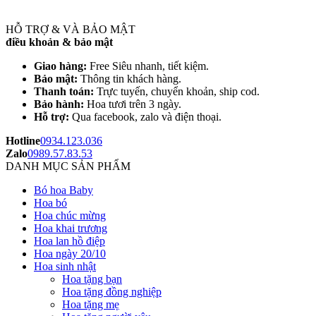
HỖ TRỢ & VÀ BẢO MẬT
điều khoản & bảo mật
Giao hàng:
Free Siêu nhanh, tiết kiệm.
Bảo mật:
Thông tin khách hàng.
Thanh toán:
Trực tuyến, chuyển khoản, ship cod.
Bảo hành:
Hoa tươi trên 3 ngày.
Hỗ trợ:
Qua facebook, zalo và điện thoại.
Hotline
0934.123.036
Zalo
0989.57.83.53
DANH MỤC SẢN PHẨM
Bó hoa Baby
Hoa bó
Hoa chúc mừng
Hoa khai trương
Hoa lan hồ điệp
Hoa ngày 20/10
Hoa sinh nhật
Hoa tặng bạn
Hoa tặng đồng nghiệp
Hoa tặng mẹ