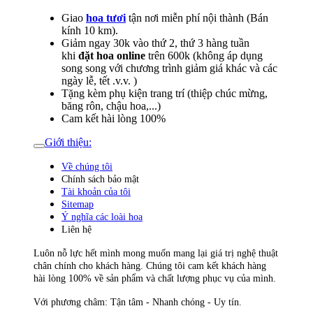
Giao
hoa tươi
tận nơi miễn phí nội thành (Bán
kính 10 km).
Giảm ngay 30k vào thứ 2, thứ 3 hàng tuần
khi
đặt hoa online
trên 600k (không áp dụng
song song với chương trình giảm giá khác và các
ngày lễ, tết .v.v. )
Tặng kèm phụ kiện trang trí (thiệp chúc mừng,
băng rôn, chậu hoa,...)
Cam kết hài lòng 100%
Giới thiệu:
Về chúng tôi
Chính sách bảo mật
Tài khoản của tôi
Sitemap
Ý nghĩa các loài hoa
Liên hệ
Luôn nỗ lực hết mình mong muốn mang lại giá trị nghệ thuật
chân chính cho khách hàng. Chúng tôi cam kết khách hàng
hài lòng 100% về sản phẩm và chất lượng phục vụ của mình.
Với phương châm: Tận tâm - Nhanh chóng - Uy tín.