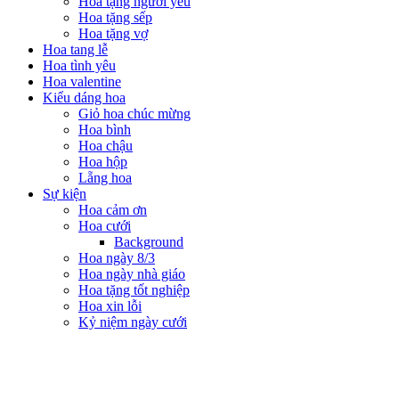
Hoa tặng người yêu
Hoa tặng sếp
Hoa tặng vợ
Hoa tang lễ
Hoa tình yêu
Hoa valentine
Kiểu dáng hoa
Giỏ hoa chúc mừng
Hoa bình
Hoa chậu
Hoa hộp
Lẵng hoa
Sự kiện
Hoa cảm ơn
Hoa cưới
Background
Hoa ngày 8/3
Hoa ngày nhà giáo
Hoa tặng tốt nghiệp
Hoa xin lỗi
Kỷ niệm ngày cưới