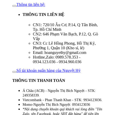
Thông tin liên hệ:
THÔNG TIN LIÊN HỆ
CN1: 720/10 Âu Cơ, P.14, Q Tân Bình,
Tp. Hồ Chí Minh
CN2: 646 Phạm Văn Bạch, P.12, Q. Gò
Vấp
CN3: Cc Lê Hồng Phong, Hồ Thị Kỷ,
Phường 1, Quận 10 (Kho sỉ, lẻ)
Email: hoanguyethy@gmail.com
Hotline,Zalo: 0989.578.353 -
0934.123.036 - 0934.960.036
Số tài khoản ngân hàng của Nguyệt Hỷ
THÔNG TIN THANH TOÁN
Á Châu (ACB) - Nguyễn Thị Bích Nguyệt - STK:
249358339.
Vietcombank - Phan Thanh Khan - STK: 9934123036.
Momo-Nguyễn Thị Bích Nguyệt: 0934123036
*Nội dung chuyển khoản quý khách vui lòng điền "Tên
Zalo, tên Facebook, hoặc SĐT đặt hàng" để tiện lên