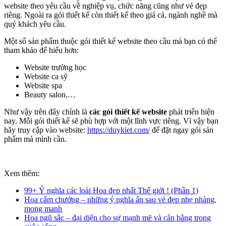
website theo yêu cầu về nghiệp vụ, chức năng cũng như vẻ đẹp
riêng. Ngoài ra gói thiết kế còn thiết kế theo giá cả, ngành nghề mà
quý khách yêu cầu.
Một số sản phẩm thuộc gói thiết kế website theo cầu mà bạn có thể
tham khảo để hiểu hơn:
Website trường học
Website ca sỹ
Website spa
Beauty salon,…
Như vậy trên đây chính là
các gói thiết kế website
phát triển hiện
nay. Mỗi gói thiết kế sẽ phù hợp với một lĩnh vực riêng. Vì vậy bạn
hãy truy cập vào website:
https://duykiet.com/
để đặt ngay gói sản
phẩm mà mình cần.
Xem thêm:
99+ Ý nghĩa các loài Hoa đẹp nhất Thế giới ! (Phần 1)
Hoa cẩm chướng – những ý nghĩa ẩn sau vẻ đẹp nhẹ nhàng,
mong manh
Hoa ngũ sắc – đại diện cho sự mạnh mẽ và cân bằng trong