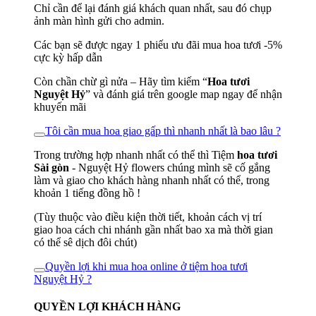
Chỉ cần để lại đánh giá khách quan nhất, sau đó chụp
ảnh màn hình gửi cho admin.
Các bạn sẽ được ngay 1 phiếu ưu đãi mua hoa tươi -5%
cực kỳ hấp dẫn
Còn chần chừ gì nửa – Hãy tìm kiếm “
Hoa tươi
Nguyệt Hỷ
” và đánh giá trên google map ngay để nhận
khuyến mãi
Tôi cần mua hoa giao gấp thì nhanh nhất là bao lâu ?
Trong trường hợp nhanh nhất có thể thì Tiệm
hoa tươi
Sài gòn
- Nguyệt Hỷ flowers chúng mình sẽ cố gắng
làm và giao cho khách hàng nhanh nhất có thể, trong
khoản 1 tiếng đồng hồ !
(Tùy thuộc vào điều kiện thời tiết, khoản cách vị trí
giao hoa cách chi nhánh gần nhất bao xa mà thời gian
có thể sê dịch đôi chút)
Quyền lợi khi mua hoa online ở tiệm hoa tươi
Nguyệt Hỷ ?
QUYỀN LỢI KHÁCH HÀNG