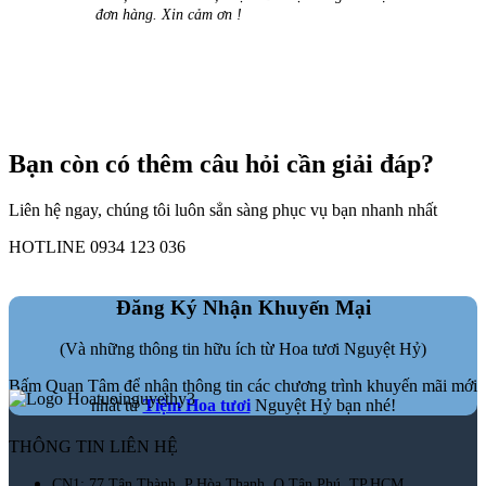
đơn hàng. Xin cảm ơn !
Bạn còn có thêm câu hỏi cần giải đáp?
Liên hệ ngay, chúng tôi luôn sẳn sàng phục vụ bạn nhanh nhất
HOTLINE 0934 123 036
Đăng Ký Nhận Khuyến Mại
(Và những thông tin hữu ích từ Hoa tươi Nguyệt Hỷ)
Bấm Quan Tâm để nhận thông tin các chương trình khuyến mãi mới
nhất từ
Tiệm Hoa tươi
Nguyệt Hỷ bạn nhé!
THÔNG TIN LIÊN HỆ
CN1: 77 Tân Thành, P Hòa Thạnh, Q Tân Phú, TP.HCM