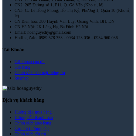
CN2: 205 Đường số 1, P11, Q. Gò Vấp (Kho sỉ, lẻ)
CN3: Cc Lê Hồng Phong, Hồ Thị Kỷ, Phường 1, Quận 10 (Kho sỉ,
lẻ)
CN Biên hòa: 380 Huỳnh Văn Luỹ, Quang Vinh, BH, ĐN
CN Hà Nội: 2K Láng Hạ, Ba Đình Hà Nội.
Email: hoanguyethy@gmail.com
Hotline,Zalo: 0989.578.353 - 0934.123.036 - 0934.960.036
Tài Khoản
Tài khoản của tôi
Giỏ hàng
Chính sách bảo mật thông tin
Sitemap
Dịch vụ khách hàng
Hướng dẫn mua hàng
Hướng dẫn thanh toán
Chính sách giao hàng
Câu hỏi thường gặp
Chính sách đổi trả