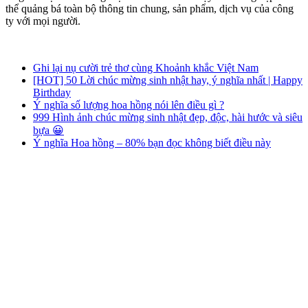
thể quảng bá toàn bộ thông tin chung, sản phẩm, dịch vụ của công
ty với mọi người.
Ghi lại nụ cười trẻ thơ cùng Khoảnh khắc Việt Nam
[HOT] 50 Lời chúc mừng sinh nhật hay, ý nghĩa nhất | Happy
Birthday
Ý nghĩa số lượng hoa hồng nói lên điều gì ?
999 Hình ảnh chúc mừng sinh nhật đẹp, độc, hài hước và siêu
bựa 😀
Ý nghĩa Hoa hồng – 80% bạn đọc không biết điều này