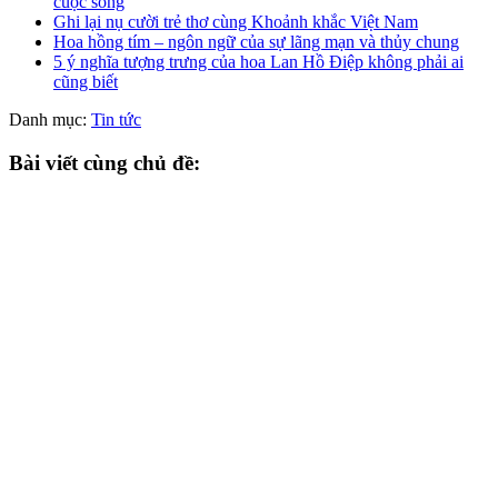
cuộc sống
Ghi lại nụ cười trẻ thơ cùng Khoảnh khắc Việt Nam
Hoa hồng tím – ngôn ngữ của sự lãng mạn và thủy chung
5 ý nghĩa tượng trưng của hoa Lan Hồ Điệp không phải ai
cũng biết
Danh mục:
Tin tức
Bài viết cùng chủ đề: