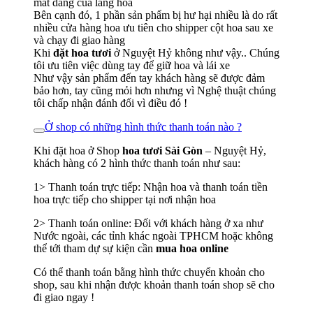
mất dáng của lẵng hoa
Bên cạnh đó, 1 phần sản phẩm bị hư hại nhiều là do rất
nhiều cửa hàng hoa ưu tiên cho shipper cột hoa sau xe
và chạy đi giao hàng
Khi
đặt hoa tươi
ở Nguyệt Hỷ không như vậy.. Chúng
tôi ưu tiên việc dùng tay để giữ hoa và lái xe
Như vậy sản phẩm đến tay khách hàng sẽ được đảm
bảo hơn, tay cũng mỏi hơn nhưng vì Nghệ thuật chúng
tôi chấp nhận đánh đổi vì điều đó !
Ở shop có những hình thức thanh toán nào ?
Khi đặt hoa ở Shop
hoa tươi Sài Gòn
– Nguyệt Hỷ,
khách hàng có 2 hình thức thanh toán như sau:
1> Thanh toán trực tiếp: Nhận hoa và thanh toán tiền
hoa trực tiếp cho shipper tại nơi nhận hoa
2> Thanh toán online: Đối với khách hàng ở xa như
Nước ngoài, các tỉnh khác ngoài TPHCM hoặc không
thể tới tham dự sự kiện cần
mua hoa online
Có thể thanh toán bằng hình thức chuyển khoản cho
shop, sau khi nhận được khoản thanh toán shop sẽ cho
đi giao ngay !