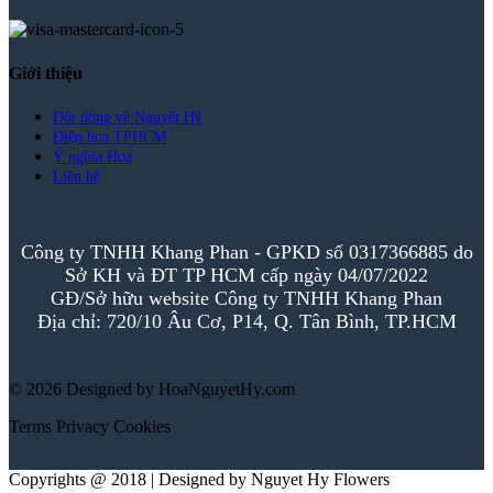
Giới thiệu
Đôi dòng về Nguyệt Hỷ
Điện hoa TPHCM
Ý nghĩa Hoa
Liên hệ
Công ty TNHH Khang Phan - GPKD số 0317366885 do
Sở KH và ĐT TP HCM cấp ngày 04/07/2022
GĐ/Sở hữu website Công ty TNHH Khang Phan
Địa chỉ: 720/10 Âu Cơ, P14, Q. Tân Bình, TP.HCM
© 2026 Designed by HoaNguyetHy.com
Terms
Privacy
Cookies
Copyrights @ 2018 | Designed by Nguyet Hy Flowers