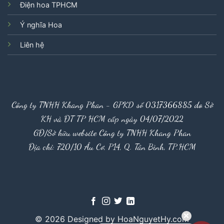
Điện hoa TPHCM
Ý nghĩa Hoa
Liên hệ
Công ty TNHH Khang Phan - GPKD số 0317366885 do Sở
KH và ĐT TP HCM cấp ngày 04/07/2022
GĐ/Sở hữu website Công ty TNHH Khang Phan
Địa chỉ: 720/10 Âu Cơ, P14, Q. Tân Bình, TP.HCM
© 2026 Designed by HoaNguyetHy.com