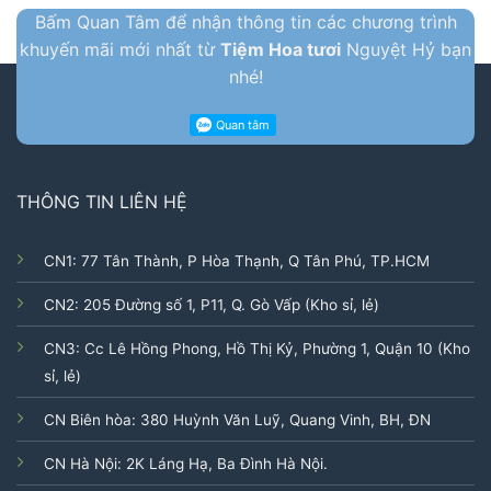
Bấm Quan Tâm để nhận thông tin các chương trình
khuyến mãi mới nhất từ
Tiệm Hoa tươi
Nguyệt Hỷ bạn
nhé!
THÔNG TIN LIÊN HỆ
CN1: 77 Tân Thành, P Hòa Thạnh, Q Tân Phú, TP.HCM
CN2: 205 Đường số 1, P11, Q. Gò Vấp (Kho sỉ, lẻ)
CN3: Cc Lê Hồng Phong, Hồ Thị Kỷ, Phường 1, Quận 10 (Kho
sỉ, lẻ)
CN Biên hòa: 380 Huỳnh Văn Luỹ, Quang Vinh, BH, ĐN
CN Hà Nội: 2K Láng Hạ, Ba Đình Hà Nội.