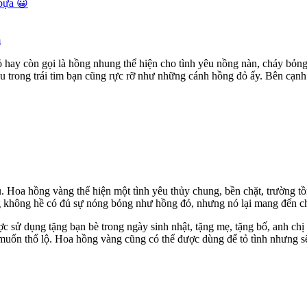
 bựa 😀
m
 hay còn gọi là hồng nhung thể hiện cho tình yêu nồng nàn, cháy bỏn
êu trong trái tim bạn cũng rực rỡ như những cánh hồng đỏ ấy. Bên cạn
 Hoa hồng vàng thể hiện một tình yêu thủy chung, bền chặt, trường tồ
 không hề có đủ sự nóng bỏng như hồng đỏ, nhưng nó lại mang đến cho
sử dụng tặng bạn bè trong ngày sinh nhật, tặng mẹ, tặng bố, anh chị e
 muốn thổ lộ. Hoa hồng vàng cũng có thể được dùng để tỏ tình nhưng sẽ 