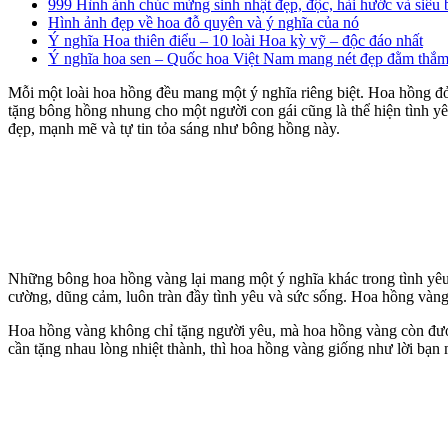
999 Hình ảnh chúc mừng sinh nhật đẹp, độc, hài hước và siêu
Hình ảnh đẹp về hoa đỗ quyên và ý nghĩa của nó
Ý nghĩa Hoa thiên điểu – 10 loài Hoa kỳ vỹ – độc đáo nhất
Ý nghĩa hoa sen – Quốc hoa Việt Nam mang nét đẹp đằm thắ
Mỗi một loài hoa hồng đều mang một ý nghĩa riêng biệt. Hoa hồng đỏ
tặng bông hồng nhung cho một người con gái cũng là thể hiện tình y
đẹp, mạnh mẽ và tự tin tỏa sáng như bông hồng này.
Những bông hoa hồng vàng lại mang một ý nghĩa khác trong tình yêu.
cường, dũng cảm, luôn tràn đầy tình yêu và sức sống. Hoa hồng vàng
Hoa hồng vàng không chỉ tặng người yêu, mà hoa hồng vàng còn được 
cần tặng nhau lòng nhiệt thành, thì hoa hồng vàng giống như lời bạn