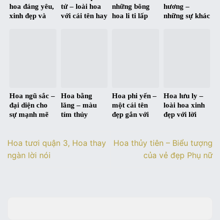
hoa đáng yêu,
tử – loài hoa
những bông
hương –
xinh đẹp và
với cái tên hay
hoa li ti lấp
những sự khác
đầy ngọt ngào
và đầy ý
lánh tựa ánh
biệt trong ý
nghĩa
sao
nghĩa giữa
xưa và nay
Hoa ngũ sắc –
Hoa bằng
Hoa phi yến –
Hoa lưu ly –
đại diện cho
lăng – màu
một cái tên
loài hoa xinh
sự mạnh mẽ
tím thủy
đẹp gắn với
đẹp với lời
và cân bằng
chung qua
một ý nghĩa
nhắn gửi của
trong cuộc
từng mùa hạ
đẹp
sự thủy chung
Hoa tươi quận 3, Hoa thay
Hoa thủy tiên – Biểu tượng
sống
ngàn lời nói
của vẻ đẹp Phụ nữ