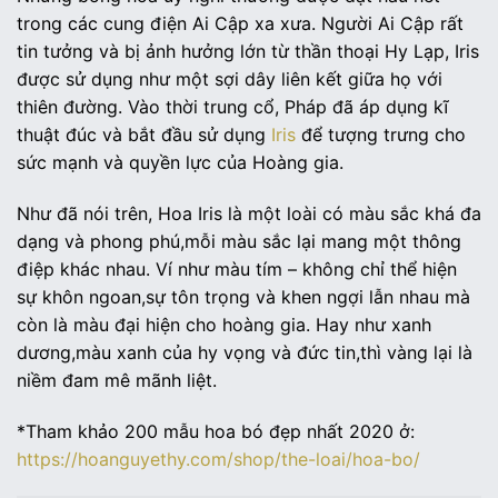
trong các cung điện Ai Cập xa xưa. Người Ai Cập rất
tin tưởng và bị ảnh hưởng lớn từ thần thoại Hy Lạp, Iris
được sử dụng như một sợi dây liên kết giữa họ với
thiên đường. Vào thời trung cổ, Pháp đã áp dụng kĩ
thuật đúc và bắt đầu sử dụng
Iris
để tượng trưng cho
sức mạnh và quyền lực của Hoàng gia.
Như đã nói trên, Hoa Iris là một loài có màu sắc khá đa
dạng và phong phú,mỗi màu sắc lại mang một thông
điệp khác nhau. Ví như màu tím – không chỉ thể hiện
sự khôn ngoan,sự tôn trọng và khen ngợi lẫn nhau mà
còn là màu đại hiện cho hoàng gia. Hay như xanh
dương,màu xanh của hy vọng và đức tin,thì vàng lại là
niềm đam mê mãnh liệt.
*Tham khảo 200 mẫu hoa bó đẹp nhất 2020 ở:
https://hoanguyethy.com/shop/the-loai/hoa-bo/