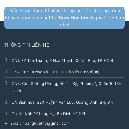
Bấm Quan Tâm để nhận thông tin các chương trình
khuyến mãi mới nhất từ
Tiệm Hoa tươi
Nguyệt Hỷ bạn
nhé!
THÔNG TIN LIÊN HỆ
CN1: 77 Tân Thành, P Hòa Thạnh, Q Tân Phú, TP.HCM
CN2: 205 Đường số 1, P11, Q. Gò Vấp (Kho sỉ, lẻ)
CN3: Cc Lê Hồng Phong, Hồ Thị Kỷ, Phường 1, Quận 10 (Kho
sỉ, lẻ)
CN Biên hòa: 380 Huỳnh Văn Luỹ, Quang Vinh, BH, ĐN
CN Hà Nội: 2K Láng Hạ, Ba Đình Hà Nội.
Email: hoanguyethy@gmail.com