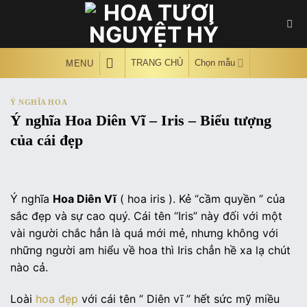
Skip
to
content
TRANG CHỦ
Chọn mẫu
MENU
Ý NGHĨA HOA
Ý nghĩa Hoa Diên Vĩ – Iris – Biểu tượng
của cái đẹp
Ý nghĩa
Hoa Diên Vĩ
( hoa iris ). Kẻ “cầm quyền ” của
sắc đẹp và sự cao quý. Cái tên “Iris” này đối với một
vài người chắc hẳn là quá mới mẻ, nhưng không với
những người am hiểu về hoa thì Iris chẳn hề xa lạ chút
nào cả.
Loài
hoa đẹp
với cái tên ” Diên vĩ ” hết sức mỹ miều