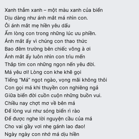
Xanh thẳm xanh – một màu xanh của biển
Dịu dàng như ánh mắt má nhìn con.
Ôi ánh mắt mẹ hiền yêu dấu
Ấm lòng con trong những lúc ưu phiền.
Ánh mắt ấy vì chúng con thao thức
Bao đêm trường bên chiếc võng à ơi
Ánh mắt ấy luôn nhìn con trìu mến
Thắp tim con những ngọn nến yêu đời.
Má yêu ơi! Lòng con khe khẽ gọi
Tiếng “Má” ngọt ngào, vọng mãi không thôi
Con gọi má khi thuyền con nghiêng ngả
Giữa biển đời cuồn cuộn những buồn vui.
Chiều nay chợt mơ về bên má
Để lòng vui như sóng biển rì rào
Để được nghe lời nguyện cầu của má
Cho vai gầy vơi nhẹ gánh lao đao!
Ngày ngày con nhớ má dịu hiền