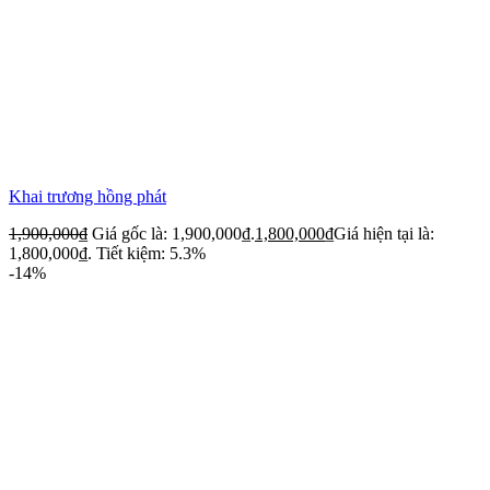
Khai trương hồng phát
1,900,000
₫
Giá gốc là: 1,900,000₫.
1,800,000
₫
Giá hiện tại là:
1,800,000₫.
Tiết kiệm: 5.3%
-14%