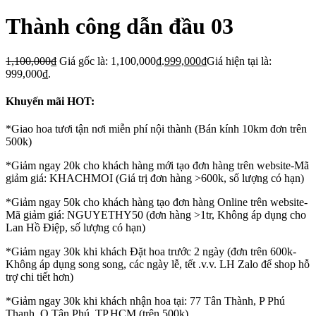
Thành công dẫn đầu 03
1,100,000
₫
Giá gốc là: 1,100,000₫.
999,000
₫
Giá hiện tại là:
999,000₫.
Khuyến mãi HOT:
*Giao hoa tươi tận nơi miễn phí nội thành (Bán kính 10km đơn trên
500k)
*Giảm ngay 20k cho khách hàng mới tạo đơn hàng trên website-Mã
giảm giá: KHACHMOI (Giá trị đơn hàng >600k, số lượng có hạn)
*Giảm ngay 50k cho khách hàng tạo đơn hàng Online trên website-
Mã giảm giá: NGUYETHY50 (đơn hàng >1tr, Không áp dụng cho
Lan Hồ Điệp, số lượng có hạn)
*Giảm ngay 30k khi khách Đặt hoa trước 2 ngày (đơn trên 600k-
Không áp dụng song song, các ngày lễ, tết .v.v. LH Zalo để shop hỗ
trợ chi tiết hơn)
*Giảm ngay 30k khi khách nhận hoa tại: 77 Tân Thành, P Phú
Thạnh, Q Tân Phú, TP.HCM (trên 500k)