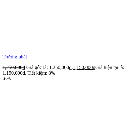
Trường phát
1,250,000
₫
Giá gốc là: 1,250,000₫.
1,150,000
₫
Giá hiện tại là:
1,150,000₫.
Tiết kiệm: 8%
-6%