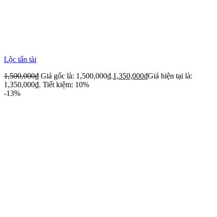
Lộc tấn tài
1,500,000
₫
Giá gốc là: 1,500,000₫.
1,350,000
₫
Giá hiện tại là:
1,350,000₫.
Tiết kiệm: 10%
-13%