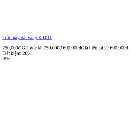
Trời mây dát vàng KT011
750,000
₫
Giá gốc là: 750,000₫.
600,000
₫
Giá hiện tại là: 600,000₫.
Tiết kiệm: 20%
-8%