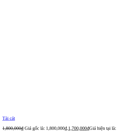
Tài cát
1,800,000
₫
Giá gốc là: 1,800,000₫.
1,700,000
₫
Giá hiện tại là: