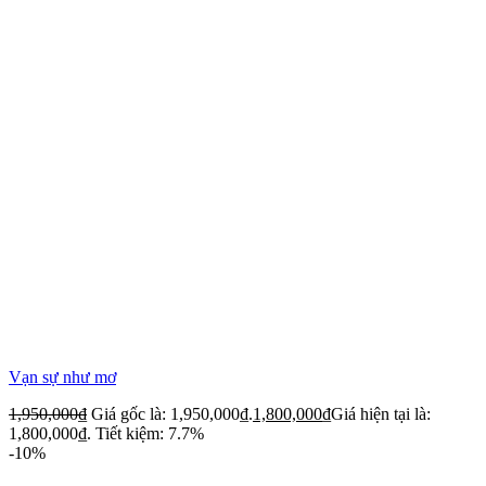
Vạn sự như mơ
1,950,000
₫
Giá gốc là: 1,950,000₫.
1,800,000
₫
Giá hiện tại là:
1,800,000₫.
Tiết kiệm: 7.7%
-10%