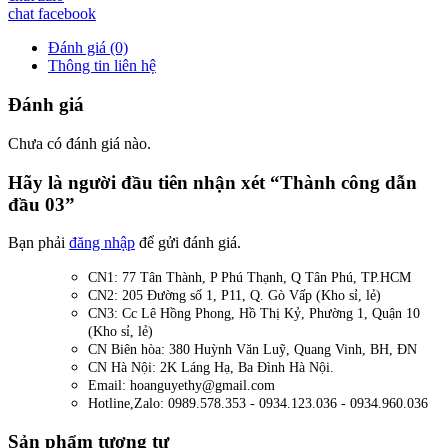
chat facebook
Đánh giá (0)
Thông tin liên hệ
Đánh giá
Chưa có đánh giá nào.
Hãy là người đầu tiên nhận xét “Thành công dẫn
đầu 03”
Bạn phải
đăng nhập
để gửi đánh giá.
CN1: 77 Tân Thành, P Phú Thạnh, Q Tân Phú, TP.HCM
CN2: 205 Đường số 1, P11, Q. Gò Vấp (Kho sỉ, lẻ)
CN3: Cc Lê Hồng Phong, Hồ Thị Kỷ, Phường 1, Quận 10
(Kho sỉ, lẻ)
CN Biên hòa: 380 Huỳnh Văn Luỹ, Quang Vinh, BH, ĐN
CN Hà Nội: 2K Láng Hạ, Ba Đình Hà Nội.
Email: hoanguyethy@gmail.com
Hotline,Zalo: 0989.578.353 - 0934.123.036 - 0934.960.036
Sản phẩm tương tự