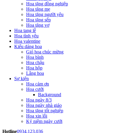
Hoa tặng đồng nghiệp
Hoa tặng mẹ
Hoa tặng người yêu
Hoa tặng sếp
Hoa tặng vợ
Hoa tang lễ
Hoa tình yêu
Hoa valentine
Kiểu dáng hoa
Giỏ hoa chúc mừng
Hoa bình
Hoa chậu
Hoa hộp
Lẵng hoa
Sự kiện
Hoa cảm ơn
Hoa cưới
Background
Hoa ngày 8/3
Hoa ngày nhà giáo
Hoa tặng tốt nghiệp
Hoa xin lỗi
Kỷ niệm ngày cưới
Hotline
0934.123.036