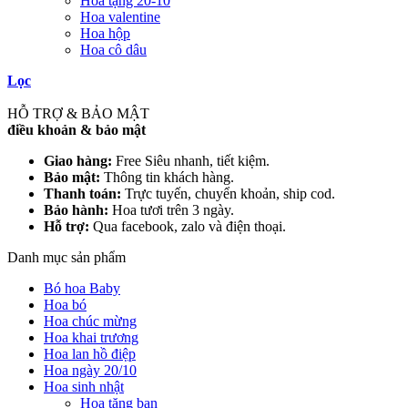
Hoa tặng 20-10
Hoa valentine
Hoa hộp
Hoa cô dâu
Lọc
HỖ TRỢ & BẢO MẬT
điều khoản & bảo mật
Giao hàng:
Free Siêu nhanh, tiết kiệm.
Bảo mật:
Thông tin khách hàng.
Thanh toán:
Trực tuyến, chuyển khoản, ship cod.
Bảo hành:
Hoa tươi trên 3 ngày.
Hỗ trợ:
Qua facebook, zalo và điện thoại.
Danh mục sản phẩm
Bó hoa Baby
Hoa bó
Hoa chúc mừng
Hoa khai trương
Hoa lan hồ điệp
Hoa ngày 20/10
Hoa sinh nhật
Hoa tặng bạn