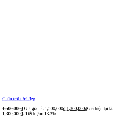
Chân trời tươi đẹp
1,500,000
₫
Giá gốc là: 1,500,000₫.
1,300,000
₫
Giá hiện tại là:
1,300,000₫.
Tiết kiệm: 13.3%