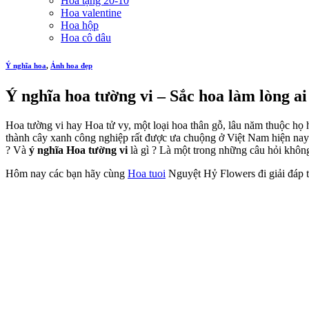
Hoa tặng 20-10
Hoa valentine
Hoa hộp
Hoa cô dâu
Ý nghĩa hoa
,
Ảnh hoa đẹp
Ý nghĩa hoa tường vi – Sắc hoa làm lòng a
Hoa tường vi hay Hoa tử vy, một loại hoa thân gỗ, lâu năm thuộc h
thành cây xanh công nghiệp rất được ưa chuộng ở Việt Nam hiện nay.
? Và
ý nghĩa Hoa tường vi
là gì ? Là một trong những câu hỏi không 
Hôm nay các bạn hãy cùng
Hoa tuoi
Nguyệt Hỷ Flowers đi giải đáp 