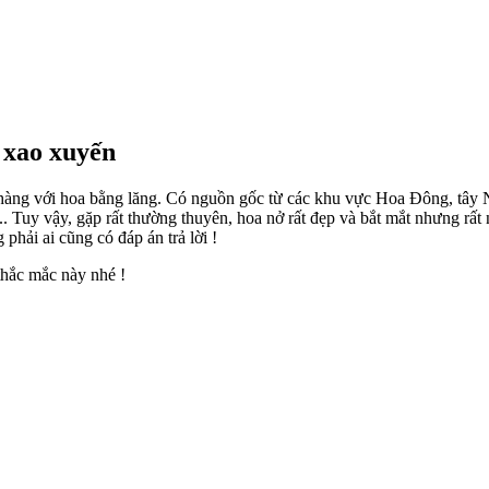
i xao xuyến
ọ hàng với hoa bằng lăng. Có nguồn gốc từ các khu vực Hoa Đông, tây
. Tuy vậy, gặp rất thường thuyên, hoa nở rất đẹp và bắt mắt nhưng rấ
phải ai cũng có đáp án trả lời !
thắc mắc này nhé !