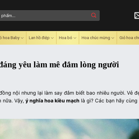
ó hoa Baby
Lan hồ điệp
Hoa bó
Hoa chúc mừng
Giỏ hoa c
 đáng yêu làm mê đắm lòng người
ồng nội nhưng lại làm say đắm biết bao nhiêu người. Vẻ đ
m nữa. Vậy,
ý nghĩa hoa kiều mạch
là gì? Các bạn hãy cùng