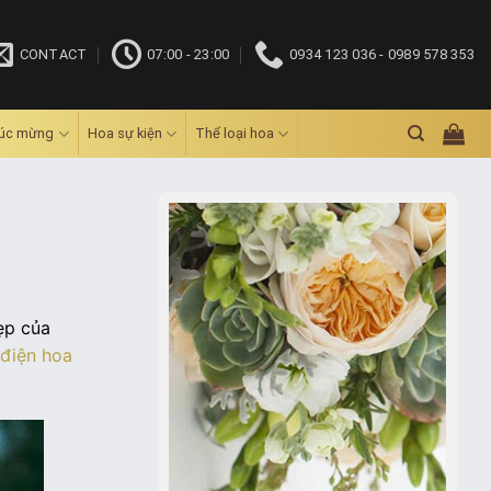
CONTACT
07:00 - 23:00
0934 123 036 - 0989 578 353
húc mừng
Hoa sự kiện
Thể loại hoa
ẹp của
điện hoa