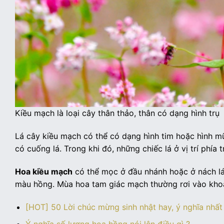
Kiều mạch là loại cây thân thảo, thân có dạng hình trụ
Lá cây kiều mạch có thể có dạng hình tim hoặc hình mũ
có cuống lá. Trong khi đó, những chiếc lá ở vị trí phí
Hoa kiều mạch
có thể mọc ở đầu nhánh hoặc ở nách lá
màu hồng. Mùa hoa tam giác mạch thường rơi vào khoả
[HOT] 50 Lời chúc mừng sinh nhật hay, ý nghĩa nhất