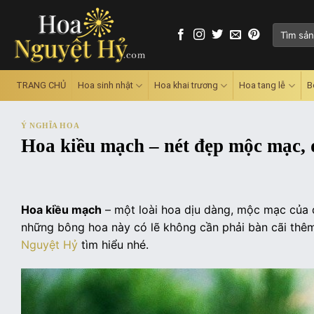
Skip
to
Tìm
content
kiếm:
TRANG CHỦ
Hoa sinh nhật
Hoa khai trương
Hoa tang lễ
B
Ý NGHĨA HOA
Hoa kiều mạch – nét đẹp mộc mạc,
Hoa kiều mạch
– một loài hoa dịu dàng, mộc mạc của đ
những bông hoa này có lẽ không cần phải bàn cãi thê
Nguyệt Hỷ
tìm hiểu nhé.