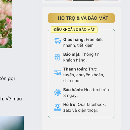
HỖ TRỢ & VÀ BẢO MẬT
ĐIỀU KHOẢN & BẢO MẬT
Giao hàng:
Free Siêu
nhanh, tiết kiệm.
Bảo mật:
Thông tin
khách hàng.
Thanh toán:
Trực
tuyến, chuyển khoản,
tên gọi
ship cod.
Bảo hành:
Hoa tươi trên
3 ngày.
nh. Về màu
Hỗ trợ:
Qua facebook,
zalo và điện thoại.