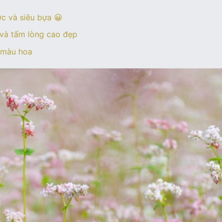
c và siêu bựa 😀
 và tấm lòng cao đẹp
 màu hoa