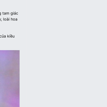
g tam giác
, loài hoa
của kiều