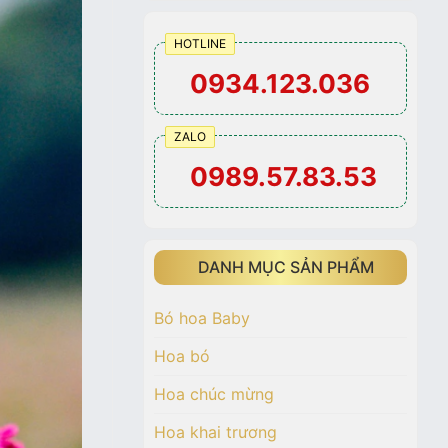
HOTLINE
0934.123.036
ZALO
0989.57.83.53
DANH MỤC SẢN PHẨM
Bó hoa Baby
Hoa bó
Hoa chúc mừng
Hoa khai trương