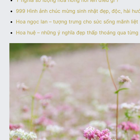
Ý nghĩa số lượng hoa hồng nói lên điều gì ?
999 Hình ảnh chúc mừng sinh nhật đẹp, độc, hài hướ
Hoa ngọc lan – tượng trưng cho sức sống mãnh liệt
Hoa huệ – những ý nghĩa đẹp thấp thoáng qua từng