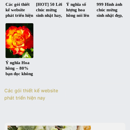
Các gói thiết
[HOT] 50 Lời
Ý nghĩa số
999 Hình ảnh
kế website
chúc mừng
lượng hoa
chúc mừng
phát triển hiện
sinh nhật hay,
hồng nói lên
sinh nhật đẹp,
nay
ý nghĩa nhất |
điều gì ?
độc, hài hước
Happy
và siêu bựa :D
Birthday
Ý nghĩa Hoa
hồng – 80%
bạn đọc không
biết điều này
Các gói thiết kế website
phát triển hiện nay