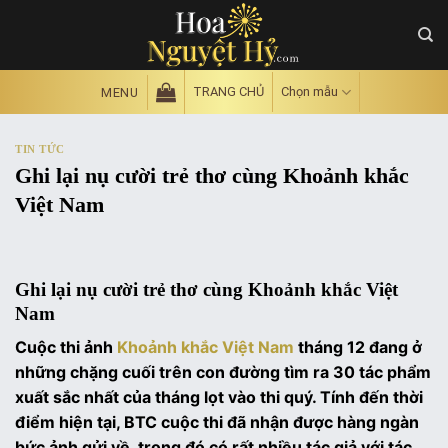
Skip
to
content
TRANG CHỦ
Chọn mẫu
MENU
TIN TỨC
Ghi lại nụ cười trẻ thơ cùng Khoảnh khắc
Việt Nam
Ghi lại nụ cười trẻ thơ cùng Khoảnh khắc Việt
Nam
Cuộc thi ảnh
Khoảnh khắc Việt Nam
tháng 12 đang ở
những chặng cuối trên con đường tìm ra 30 tác phẩm
xuất sắc nhất của tháng lọt vào thi quý. Tính đến thời
điểm hiện tại, BTC cuộc thi đã nhận được hàng ngàn
bức ảnh gửi về, trong đó có rất nhiều tác giả với tác