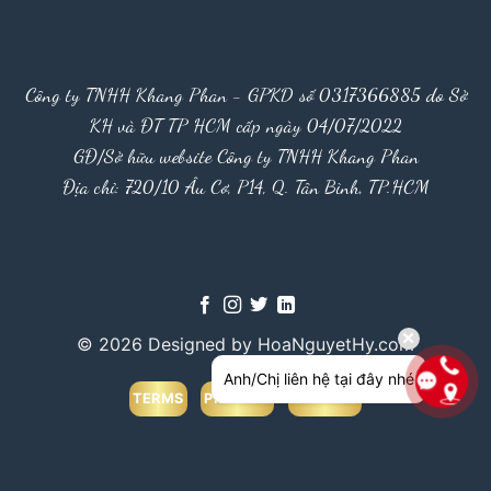
Công ty TNHH Khang Phan - GPKD số 0317366885 do Sở
KH và ĐT TP HCM cấp ngày 04/07/2022
GĐ/Sở hữu website Công ty TNHH Khang Phan
Địa chỉ: 720/10 Âu Cơ, P14, Q. Tân Bình, TP.HCM
© 2026 Designed by HoaNguyetHy.com
Anh/Chị liên hệ tại đây nhé
TERMS
PRIVACY
COOKIES