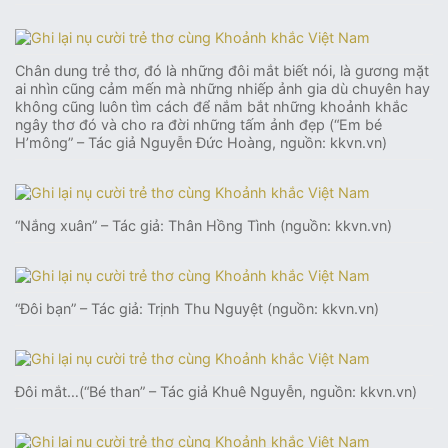
Chân dung trẻ thơ, đó là những đôi mắt biết nói, là gương mặt
ai nhìn cũng cảm mến mà những nhiếp ảnh gia dù chuyên hay
không cũng luôn tìm cách để nắm bắt những khoảnh khắc
ngây thơ đó và cho ra đời những tấm ảnh đẹp (“Em bé
H’mông” – Tác giả Nguyễn Đức Hoàng, nguồn: kkvn.vn)
“Nắng xuân” – Tác giả: Thân Hồng Tình (nguồn: kkvn.vn)
“Đôi bạn” – Tác giả: Trịnh Thu Nguyệt (nguồn: kkvn.vn)
Đôi mắt…(“Bé than” – Tác giả Khuê Nguyễn, nguồn: kkvn.vn)