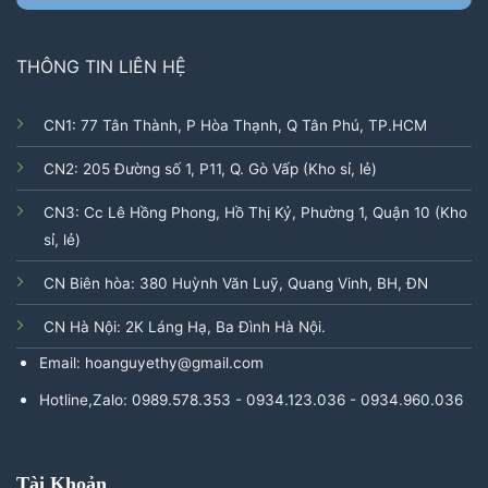
THÔNG TIN LIÊN HỆ
CN1: 77 Tân Thành, P Hòa Thạnh, Q Tân Phú, TP.HCM
CN2: 205 Đường số 1, P11, Q. Gò Vấp (Kho sỉ, lẻ)
CN3: Cc Lê Hồng Phong, Hồ Thị Kỷ, Phường 1, Quận 10 (Kho
sỉ, lẻ)
CN Biên hòa: 380 Huỳnh Văn Luỹ, Quang Vinh, BH, ĐN
CN Hà Nội: 2K Láng Hạ, Ba Đình Hà Nội.
Email: hoanguyethy@gmail.com
Hotline,Zalo: 0989.578.353 - 0934.123.036 - 0934.960.036
Tài Khoản