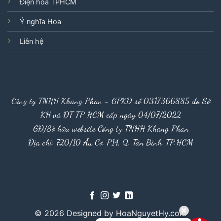
Điện hoa TPHCM
Ý nghĩa Hoa
Liên hệ
Công ty TNHH Khang Phan - GPKD số 0317366885 do Sở
KH và ĐT TP HCM cấp ngày 04/07/2022
GĐ/Sở hữu website Công ty TNHH Khang Phan
Địa chỉ: 720/10 Âu Cơ, P14, Q. Tân Bình, TP.HCM
© 2026 Designed by HoaNguyetHy.com