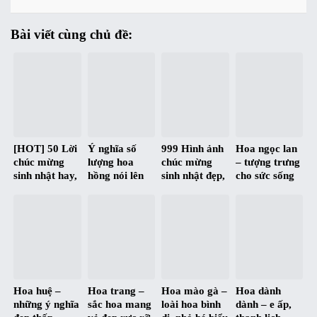
Bài viết cùng chủ đề:
[HOT] 50 Lời
Ý nghĩa số
999 Hình ảnh
Hoa ngọc lan
chúc mừng
lượng hoa
chúc mừng
– tượng trưng
sinh nhật hay,
hồng nói lên
sinh nhật đẹp,
cho sức sống
ý nghĩa nhất |
điều gì ?
độc, hài hước
mãnh liệt và
Happy
và siêu bựa :D
tấm lòng cao
Birthday
đẹp
Hoa huệ –
Hoa trang –
Hoa mào gà –
Hoa dành
những ý nghĩa
sắc hoa mang
loài hoa bình
dành – e ấp,