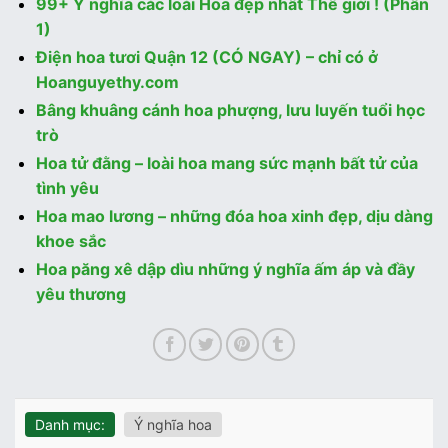
99+ Ý nghĩa các loài Hoa đẹp nhất Thế giới ! (Phần
1)
Điện hoa tươi Quận 12 (CÓ NGAY) – chỉ có ở
Hoanguyethy.com
Bâng khuâng cánh hoa phượng, lưu luyến tuổi học
trò
Hoa tử đằng – loài hoa mang sức mạnh bất tử của
tình yêu
Hoa mao lương – những đóa hoa xinh đẹp, dịu dàng
khoe sắc
Hoa păng xê dập dìu những ý nghĩa ấm áp và đầy
yêu thương
Danh mục:
Ý nghĩa hoa