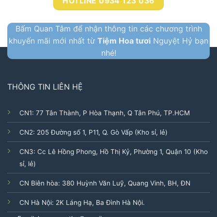
HOTLINE 0934 123 036
Bấm Quan Tâm để nhận thông tin các chương trình
khuyến mãi mới nhất từ
Tiệm Hoa tươi
Nguyệt Hỷ bạn
nhé!
THÔNG TIN LIÊN HỆ
CN1: 77 Tân Thành, P Hòa Thạnh, Q Tân Phú, TP.HCM
CN2: 205 Đường số 1, P11, Q. Gò Vấp (Kho sỉ, lẻ)
CN3: Cc Lê Hồng Phong, Hồ Thị Kỷ, Phường 1, Quận 10 (Kho
sỉ, lẻ)
CN Biên hòa: 380 Huỳnh Văn Luỹ, Quang Vinh, BH, ĐN
CN Hà Nội: 2K Láng Hạ, Ba Đình Hà Nội.