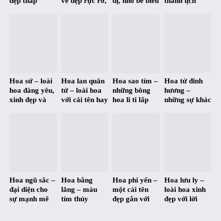
đẹp thấp
vẻ đẹp rực rỡ,
dị, nhỏ bé biểu
thanh lịch
thoáng qua
nổi bật, trang
trưng cho tấm
nhưng đầy
từng màu hoa
nhã và quý
lòng cao
mạnh mẽ
phái
thượng
Hoa sứ – loài
Hoa lan quân
Hoa sao tím –
Hoa tử đinh
hoa đáng yêu,
tử – loài hoa
những bông
hương –
xinh đẹp và
với cái tên hay
hoa li ti lấp
những sự khác
đầy ngọt ngào
và đầy ý
lánh tựa ánh
biệt trong ý
nghĩa
sao
nghĩa giữa
xưa và nay
Hoa ngũ sắc –
Hoa bằng
Hoa phi yến –
Hoa lưu ly –
đại diện cho
lăng – màu
một cái tên
loài hoa xinh
sự mạnh mẽ
tím thủy
đẹp gắn với
đẹp với lời
và cân bằng
chung qua
một ý nghĩa
nhắn gửi của
trong cuộc
từng mùa hạ
đẹp
sự thủy chung