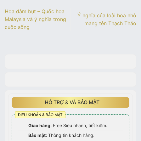
trong cuộc
từng mùa hạ
đẹp
sự thủy chung
Hoa dâm bụt – Quốc hoa
sống
Ý nghĩa của loài hoa nhỏ
Malaysia và ý nghĩa trong
mang tên Thạch Thảo
cuộc sống
HỖ TRỢ & VÀ BẢO MẬT
ĐIỀU KHOẢN & BẢO MẬT
Giao hàng:
Free Siêu nhanh, tiết kiệm.
Bảo mật:
Thông tin khách hàng.