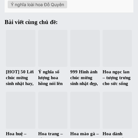
Ý nghĩa loài hoa Đỗ Quyên
Bài viết cùng chủ đề:
[HOT] 50 Lời
Ý nghĩa số
999 Hình ảnh
Hoa ngọc lan
chúc mừng
lượng hoa
chúc mừng
– tượng trưng
sinh nhật hay,
hồng nói lên
sinh nhật đẹp,
cho sức sống
ý nghĩa nhất |
điều gì ?
độc, hài hước
mãnh liệt và
Happy
và siêu bựa :D
tấm lòng cao
Birthday
đẹp
Hoa huệ –
Hoa trang –
Hoa mào gà –
Hoa dành