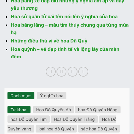
Hoa păng xê dập dìu những ý nghĩa ấm áp và đầy
yêu thương
Hoa sử quân tử cái tên nói lên ý nghĩa của hoa
Hoa bằng lăng – màu tím thủy chung qua từng mùa
hạ
Những điều thú vị về hoa Dã Quỳ
Hoa quỳnh – vẻ đẹp tinh tế và lộng lẫy của màn
đêm
Danh mục:
Ý nghĩa hoa
Từ khóa:
Hoa Đỗ Quyên đỏ
hoa Đỗ Quyên Hồng
hoa Đỗ Quyên Tím
Hoa Đỗ Quyên Trắng
Hoa Đỗ
Quyên vàng
loài hoa đỗ Quyên
sắc hoa Đỗ Quyên