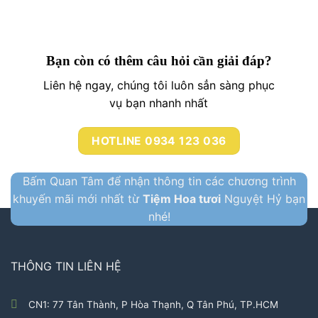
Bạn còn có thêm câu hỏi cần giải đáp?
Liên hệ ngay, chúng tôi luôn sẳn sàng phục
vụ bạn nhanh nhất
HOTLINE 0934 123 036
Bấm Quan Tâm để nhận thông tin các chương trình
khuyến mãi mới nhất từ
Tiệm Hoa tươi
Nguyệt Hỷ bạn
nhé!
THÔNG TIN LIÊN HỆ
CN1: 77 Tân Thành, P Hòa Thạnh, Q Tân Phú, TP.HCM