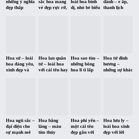
những ý nghĩa
sắc hoa mang
loài hoa bình
dành – e ấp,
đẹp thấp
vẻ đẹp rực rỡ,
dị, nhỏ bé biểu
thanh lịch
thoáng qua
nổi bật, trang
trưng cho tấm
nhưng đầy
từng màu hoa
nhã và quý
lòng cao
mạnh mẽ
phái
thượng
Hoa sứ – loài
Hoa lan quân
Hoa sao tím –
Hoa tử đinh
hoa đáng yêu,
tử – loài hoa
những bông
hương –
xinh đẹp và
với cái tên hay
hoa li ti lấp
những sự khác
đầy ngọt ngào
và đầy ý
lánh tựa ánh
biệt trong ý
nghĩa
sao
nghĩa giữa
xưa và nay
Hoa ngũ sắc –
Hoa bằng
Hoa phi yến –
Hoa lưu ly –
đại diện cho
lăng – màu
một cái tên
loài hoa xinh
sự mạnh mẽ
tím thủy
đẹp gắn với
đẹp với lời
và cân bằng
chung qua
một ý nghĩa
nhắn gửi của