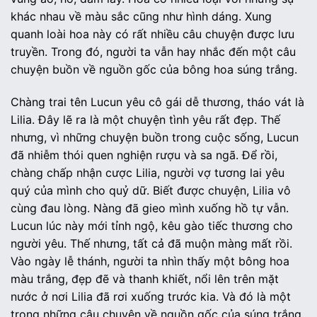
khác nhau về màu sắc cũng như hình dáng. Xung
quanh loài hoa này có rất nhiều câu chuyện được lưu
truyền. Trong đó, người ta vẫn hay nhắc đến một câu
chuyện buồn về nguồn gốc của bông hoa súng trắng.
Chàng trai tên Lucun yêu cô gái dễ thương, tháo vát là
Lilia. Đây lẽ ra là một chuyện tình yêu rất đẹp. Thế
nhưng, vì những chuyện buồn trong cuộc sống, Lucun
đã nhiễm thói quen nghiện rượu và sa ngã. Để rồi,
chàng chấp nhận cược Lilia, người vợ tương lai yêu
quý của mình cho quỷ dữ. Biết được chuyện, Lilia vô
cùng đau lòng. Nàng đã gieo mình xuống hồ tự vẫn.
Lucun lúc này mới tỉnh ngộ, kêu gào tiếc thương cho
người yêu. Thế nhưng, tất cả đã muộn màng mất rồi.
Vào ngày lễ thánh, người ta nhìn thấy một bông hoa
màu trắng, đẹp đẽ và thanh khiết, nổi lên trên mặt
nước ở nơi Lilia đã rơi xuống trước kia. Và đó là một
trong những câu chuyện về nguồn gốc của súng trắng.