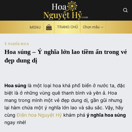
Skip
to
content
TRANG CHỦ
Chọn mẫu
MENU
Ý NGHĨA HOA
Hoa súng – Ý nghĩa lớn lao tiềm ẩn trong vẻ
đẹp dung dị
Hoa súng
là một loại hoa khá phổ biến ở nước ta, đặc
biệt là ở những vùng quê thanh bình và yên ả. Hoa
mang trong mình một vẻ đẹp dung dị, gần gũi nhưng
lại hàm chứa một ý nghĩa lớn lao và sâu sắc. Vậy, hãy
cùng
Điện hoa Nguyệt Hỷ
khám phá
ý nghĩa hoa súng
ngay nhé!