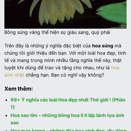
Bông súng vàng thể hiện sự giàu sang, quý phái
Trên đây là những ý nghĩa đặc biệt của
hoa súng
mà
chúng tôi giới thiệu đến bạn. Với một loài hoa đẹp, tinh
tế và mang trong mình nhiều tầng nghĩa thế này, thật
tuyệt khi dùng để trao và tặng cho nhau, như là
hoa
sinh nhật
chẳng hạn. Bạn có nghĩ vậy không?
Xem thêm:
99+ Ý nghĩa các loài Hoa đẹp nhất Thế giới ! (Phần
1)
Hoa sao tím – những bông hoa li ti lấp lánh tựa ánh
sao
Hoa mao lương – những đóa hoa xinh đẹp, dịu dàng