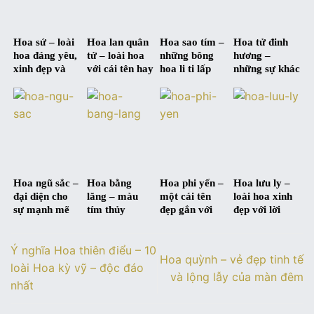
Hoa sứ – loài
Hoa lan quân
Hoa sao tím –
Hoa tử đinh
hoa đáng yêu,
tử – loài hoa
những bông
hương –
xinh đẹp và
với cái tên hay
hoa li ti lấp
những sự khác
đầy ngọt ngào
và đầy ý
lánh tựa ánh
biệt trong ý
nghĩa
sao
nghĩa giữa
xưa và nay
Hoa ngũ sắc –
Hoa bằng
Hoa phi yến –
Hoa lưu ly –
đại diện cho
lăng – màu
một cái tên
loài hoa xinh
sự mạnh mẽ
tím thủy
đẹp gắn với
đẹp với lời
và cân bằng
chung qua
một ý nghĩa
nhắn gửi của
trong cuộc
từng mùa hạ
đẹp
sự thủy chung
Ý nghĩa Hoa thiên điểu – 10
sống
Hoa quỳnh – vẻ đẹp tinh tế
loài Hoa kỳ vỹ – độc đáo
và lộng lẫy của màn đêm
nhất