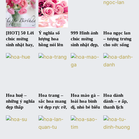
[HOT] 50 Lời
Ý nghĩa số
999 Hình ảnh
Hoa ngọc lan
chúc mừng
lượng hoa
chúc mừng
– tượng trưng
sinh nhật hay,
hồng nói lên
sinh nhật đẹp,
cho sức sống
ý nghĩa nhất |
điều gì ?
độc, hài hước
mãnh liệt và
Happy
và siêu bựa :D
tấm lòng cao
Birthday
đẹp
Hoa huệ –
Hoa trang –
Hoa mào gà –
Hoa dành
những ý nghĩa
sắc hoa mang
loài hoa bình
dành – e ấp,
đẹp thấp
vẻ đẹp rực rỡ,
dị, nhỏ bé biểu
thanh lịch
thoáng qua
nổi bật, trang
trưng cho tấm
nhưng đầy
từng màu hoa
nhã và quý
lòng cao
mạnh mẽ
phái
thượng