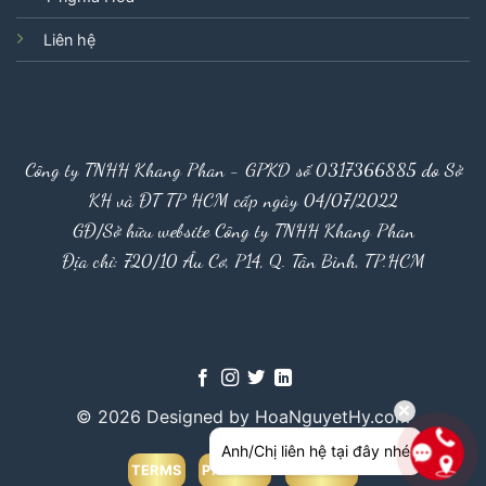
Liên hệ
Công ty TNHH Khang Phan - GPKD số 0317366885 do Sở
KH và ĐT TP HCM cấp ngày 04/07/2022
GĐ/Sở hữu website Công ty TNHH Khang Phan
Địa chỉ: 720/10 Âu Cơ, P14, Q. Tân Bình, TP.HCM
© 2026 Designed by HoaNguyetHy.com
Anh/Chị liên hệ tại đây nhé
TERMS
PRIVACY
COOKIES