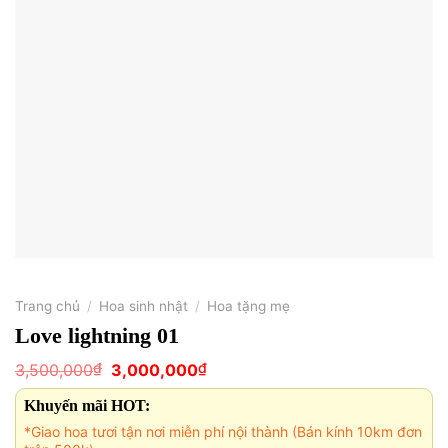
Trang chủ
/
Hoa sinh nhật
/
Hoa tặng mẹ
Love lightning 01
Giá
Giá
₫
₫
3,500,000
3,000,000
gốc
hiện
là:
tại
Khuyến mãi HOT:
3,500,000₫.
là:
3,000,000₫.
*Giao hoa tươi tận nơi miễn phí nội thành (Bán kính 10km đơn