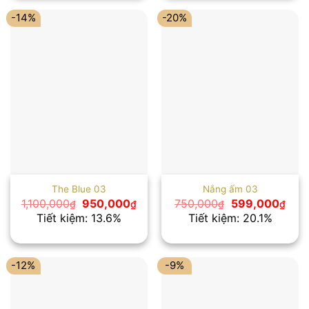
-14%
-20%
The Blue 03
Nắng ấm 03
Giá
Giá
Giá
Giá
1,100,000
950,000
750,000
599,000
₫
₫
₫
₫
gốc
hiện
gốc
hiện
Tiết kiệm: 13.6%
Tiết kiệm: 20.1%
là:
tại
là:
tại
1,100,000₫.
là:
750,000₫.
là:
950,000₫.
599,
-12%
-9%