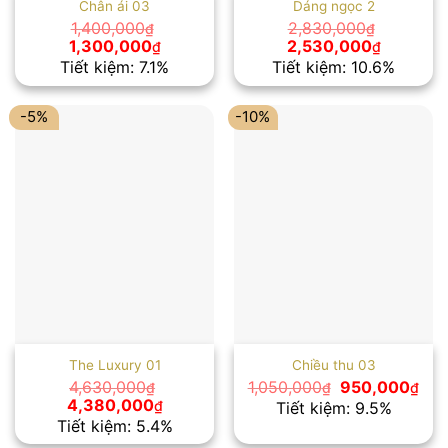
Chân ái 03
Dáng ngọc 2
1,400,000
2,830,000
₫
₫
Giá
Giá
Giá
Giá
1,300,000
2,530,000
₫
₫
gốc
hiện
gốc
hiện
Tiết kiệm: 7.1%
Tiết kiệm: 10.6%
là:
tại
là:
tại
1,400,000₫.
là:
2,830,000₫.
là:
1,300,000₫.
2,530,00
-5%
-10%
The Luxury 01
Chiều thu 03
Giá
Giá
4,630,000
1,050,000
950,000
₫
₫
₫
gốc
hiệ
Giá
Giá
4,380,000
₫
Tiết kiệm: 9.5%
là:
tại
gốc
hiện
Tiết kiệm: 5.4%
1,050,000₫.
là:
là:
tại