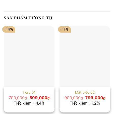
SẢN PHẨM TƯƠNG TỰ
-14%
-11%
fiery 01
Mắt biếc 02
Giá
Giá
Giá
Giá
700,000
599,000
900,000
799,000
₫
₫
₫
₫
gốc
hiện
gốc
hiện
Tiết kiệm: 14.4%
Tiết kiệm: 11.2%
là:
tại
là:
tại
700,000₫.
là:
900,000₫.
là:
599,000₫.
799,