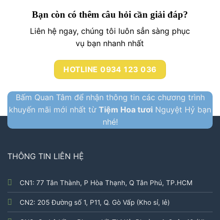
Bạn còn có thêm câu hỏi cần giải đáp?
Liên hệ ngay, chúng tôi luôn sẳn sàng phục
vụ bạn nhanh nhất
HOTLINE 0934 123 036
Bấm Quan Tâm để nhận thông tin các chương trình
khuyến mãi mới nhất từ
Tiệm Hoa tươi
Nguyệt Hỷ bạn
nhé!
THÔNG TIN LIÊN HỆ
CN1: 77 Tân Thành, P Hòa Thạnh, Q Tân Phú, TP.HCM
CN2: 205 Đường số 1, P11, Q. Gò Vấp (Kho sỉ, lẻ)