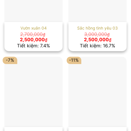
Vườn xuân 04
Sắc hồng tình yêu 03
2,700,000
3,000,000
₫
₫
Giá
Giá
Giá
Giá
2,500,000
2,500,000
₫
₫
gốc
hiện
gốc
hiện
Tiết kiệm: 7.4%
Tiết kiệm: 16.7%
là:
tại
là:
tại
2,700,000₫.
là:
3,000,000₫.
là:
2,500,000₫.
2,500,00
-7%
-11%