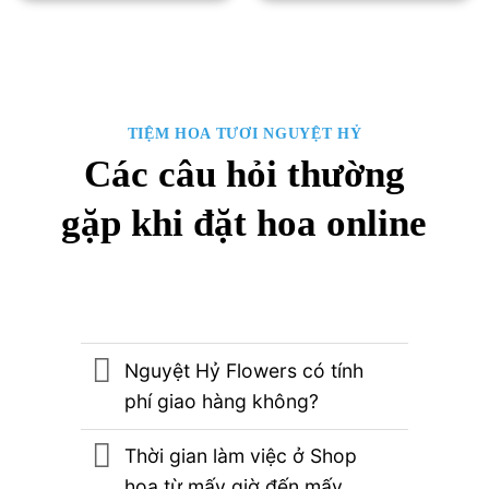
950
4,630,000₫.
là:
4,380,000₫.
TIỆM HOA TƯƠI NGUYỆT HỶ
Các câu hỏi thường
gặp khi đặt hoa online
Nguyệt Hỷ Flowers có tính
phí giao hàng không?
Thời gian làm việc ở Shop
hoa từ mấy giờ đến mấy