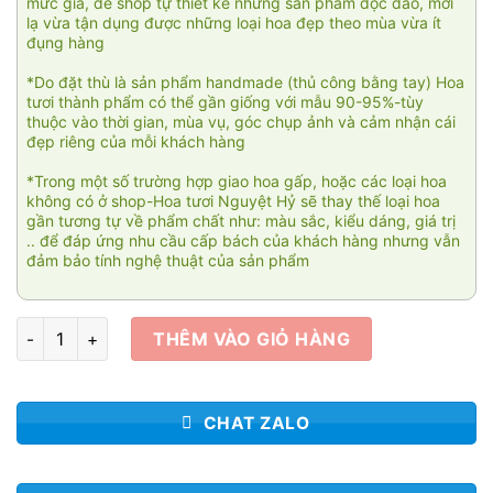
mức giá, để shop tự thiết kế những sản phẩm độc đáo, mới
lạ vừa tận dụng được những loại hoa đẹp theo mùa vừa ít
đụng hàng
*Do đặt thù là sản phẩm handmade (thủ công bằng tay) Hoa
tươi thành phẩm có thể gần giống với mẫu 90-95%-tùy
thuộc vào thời gian, mùa vụ, góc chụp ảnh và cảm nhận cái
đẹp riêng của mỗi khách hàng
*Trong một số trường hợp giao hoa gấp, hoặc các loại hoa
không có ở shop-Hoa tươi Nguyệt Hỷ sẽ thay thế loại hoa
gần tương tự về phẩm chất như: màu sắc, kiểu dáng, giá trị
.. để đáp ứng nhu cầu cấp bách của khách hàng nhưng vẫn
đảm bảo tính nghệ thuật của sản phẩm
Love lightning 01 số lượng
THÊM VÀO GIỎ HÀNG
CHAT ZALO