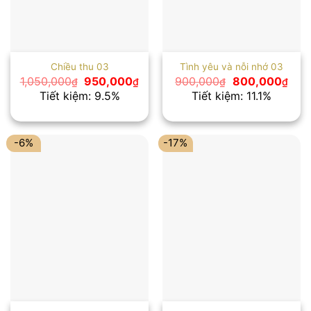
Chiều thu 03
Tình yêu và nỗi nhớ 03
Giá
Giá
Giá
Giá
1,050,000
950,000
900,000
800,000
₫
₫
₫
₫
gốc
hiện
gốc
hiện
Tiết kiệm: 9.5%
Tiết kiệm: 11.1%
là:
tại
là:
tại
1,050,000₫.
là:
900,000₫.
là:
950,000₫.
800
-6%
-17%