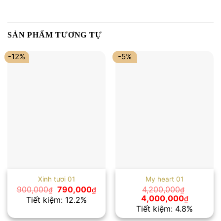
SẢN PHẨM TƯƠNG TỰ
-12%
-5%
Xinh tươi 01
My heart 01
Giá
Giá
900,000
790,000
4,200,000
₫
₫
₫
gốc
hiện
Giá
Giá
4,000,000
₫
Tiết kiệm: 12.2%
là:
tại
gốc
hiện
Tiết kiệm: 4.8%
900,000₫.
là:
là:
tại
790,000₫.