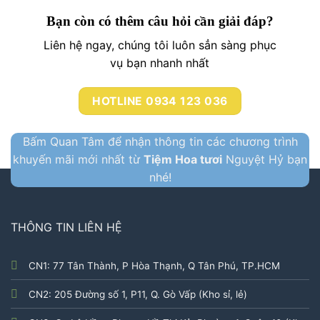
Bạn còn có thêm câu hỏi cần giải đáp?
Liên hệ ngay, chúng tôi luôn sẳn sàng phục
vụ bạn nhanh nhất
HOTLINE 0934 123 036
Bấm Quan Tâm để nhận thông tin các chương trình
khuyến mãi mới nhất từ
Tiệm Hoa tươi
Nguyệt Hỷ bạn
nhé!
THÔNG TIN LIÊN HỆ
CN1: 77 Tân Thành, P Hòa Thạnh, Q Tân Phú, TP.HCM
CN2: 205 Đường số 1, P11, Q. Gò Vấp (Kho sỉ, lẻ)