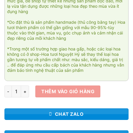
mức giá, để shop tự thiết kế những sản phẩm độc đáo, mới
lạ vừa tận dụng được những loại hoa đẹp theo mùa vừa ít
đụng hàng
*Do đặt thù là sản phẩm handmade (thủ công bằng tay) Hoa
tươi thành phẩm có thể gần giống với mẫu 90-95%-tùy
thuộc vào thời gian, mùa vụ, góc chụp ảnh và cảm nhận cái
đẹp riêng của mỗi khách hàng
*Trong một số trường hợp giao hoa gấp, hoặc các loại hoa
không có ở shop-Hoa tươi Nguyệt Hỷ sẽ thay thế loại hoa
gần tương tự về phẩm chất như: màu sắc, kiểu dáng, giá trị
.. để đáp ứng nhu cầu cấp bách của khách hàng nhưng vẫn
đảm bảo tính nghệ thuật của sản phẩm
Khúc ca vàng 01 số lượng
THÊM VÀO GIỎ HÀNG
CHAT ZALO