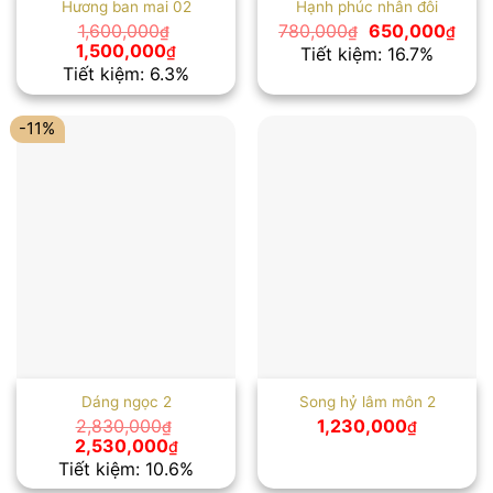
Hương ban mai 02
Hạnh phúc nhân đôi
Giá
Giá
1,600,000
780,000
650,000
₫
₫
₫
gốc
hiện
Giá
Giá
1,500,000
₫
Tiết kiệm: 16.7%
là:
tại
gốc
hiện
Tiết kiệm: 6.3%
780,000₫.
là:
là:
tại
650,
1,600,000₫.
là:
1,500,000₫.
-11%
Dáng ngọc 2
Song hỷ lâm môn 2
2,830,000
1,230,000
₫
₫
Giá
Giá
2,530,000
₫
gốc
hiện
Tiết kiệm: 10.6%
là:
tại