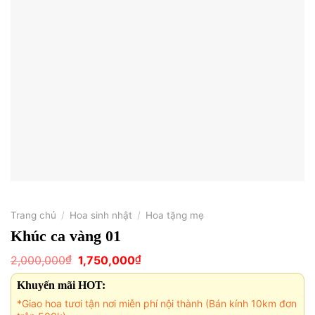
Trang chủ
/
Hoa sinh nhật
/
Hoa tặng mẹ
Khúc ca vàng 01
Giá
Giá
₫
₫
2,000,000
1,750,000
gốc
hiện
là:
tại
Khuyến mãi HOT:
2,000,000₫.
là:
1,750,000₫.
*Giao hoa tươi tận nơi miễn phí nội thành (Bán kính 10km đơn