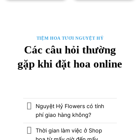
2,830,000₫.
là:
2,530,000₫.
TIỆM HOA TƯƠI NGUYỆT HỶ
Các câu hỏi thường
gặp khi đặt hoa online
Nguyệt Hỷ Flowers có tính
phí giao hàng không?
Thời gian làm việc ở Shop
hoa từ mấy giờ đến mấy