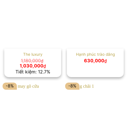
The luxury
Hạnh phúc trào dâng
1,180,000
630,000
₫
₫
Giá
Giá
1,030,000
₫
gốc
hiện
Tiết kiệm: 12.7%
là:
tại
1,180,000₫.
là:
1,030,000₫.
-8%
-8%