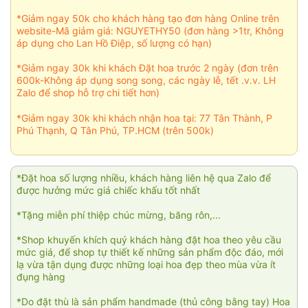
*Giảm ngay 50k cho khách hàng tạo đơn hàng Online trên
website-Mã giảm giá: NGUYETHY50 (đơn hàng >1tr, Không
áp dụng cho Lan Hồ Điệp, số lượng có hạn)
*Giảm ngay 30k khi khách Đặt hoa trước 2 ngày (đơn trên
600k-Không áp dụng song song, các ngày lễ, tết .v.v. LH
Zalo để shop hỗ trợ chi tiết hơn)
*Giảm ngay 30k khi khách nhận hoa tại: 77 Tân Thành, P
Phú Thạnh, Q Tân Phú, TP.HCM (trên 500k)
*Đặt hoa số lượng nhiều, khách hàng liên hệ qua Zalo để
được hưởng mức giá chiếc khấu tốt nhất
*Tặng miễn phí thiệp chúc mừng, băng rôn,...
*Shop khuyến khích quý khách hàng đặt hoa theo yêu cầu
mức giá, để shop tự thiết kế những sản phẩm độc đáo, mới
lạ vừa tận dụng được những loại hoa đẹp theo mùa vừa ít
đụng hàng
*Do đặt thù là sản phẩm handmade (thủ công bằng tay) Hoa