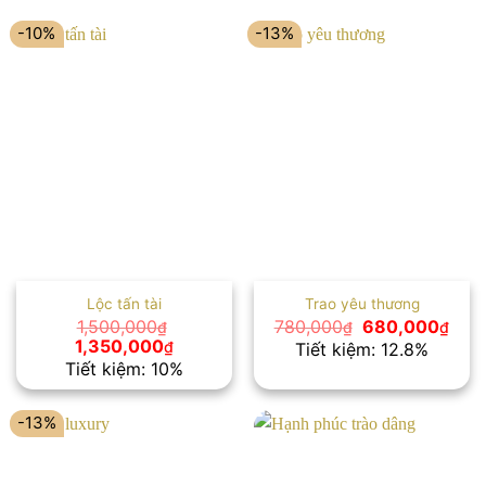
-10%
-13%
Lộc tấn tài
Trao yêu thương
Giá
Giá
1,500,000
780,000
680,000
₫
₫
₫
gốc
hiện
Giá
Giá
1,350,000
₫
Tiết kiệm: 12.8%
là:
tại
gốc
hiện
Tiết kiệm: 10%
780,000₫.
là:
là:
tại
680
1,500,000₫.
là:
1,350,000₫.
-13%