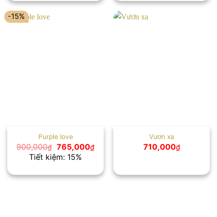
720,000₫.
600
-15%
Purple love
Vươn xa
Giá
Giá
900,000
765,000
710,000
₫
₫
₫
gốc
hiện
Tiết kiệm: 15%
là:
tại
900,000₫.
là:
765,000₫.