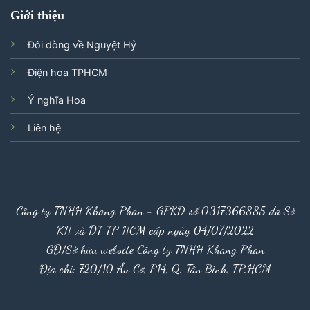
Giới thiệu
Đôi dòng về Nguyệt Hỷ
Điện hoa TPHCM
Ý nghĩa Hoa
Liên hệ
Công ty TNHH Khang Phan - GPKD số 0317366885 do Sở
KH và ĐT TP HCM cấp ngày 04/07/2022
GĐ/Sở hữu website Công ty TNHH Khang Phan
Địa chỉ: 720/10 Âu Cơ, P14, Q. Tân Bình, TP.HCM