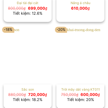
Đại tài đại cát
Nắng á châu
Giá
Giá
800,000
699,000
610,000
₫
₫
₫
gốc
hiện
Tiết kiệm: 12.6%
là:
tại
800,000₫.
là:
699,000₫.
-18%
-20%
Sắc son
Trời mây dát vàng KT011
Giá
Giá
Giá
Giá
880,000
720,000
750,000
600,000
₫
₫
₫
₫
gốc
hiện
gốc
hiện
Tiết kiệm: 18.2%
Tiết kiệm: 20%
là:
tại
là:
tại
880,000₫.
là:
750,000₫.
là: