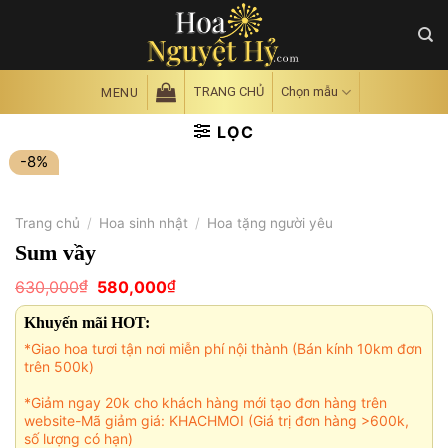
Skip
to
content
TRANG CHỦ
Chọn mẫu
MENU
LỌC
-8%
Trang chủ
/
Hoa sinh nhật
/
Hoa tặng người yêu
Sum vầy
Giá
Giá
₫
₫
630,000
580,000
gốc
hiện
là:
tại
Khuyến mãi HOT:
630,000₫.
là:
580,000₫.
*Giao hoa tươi tận nơi miễn phí nội thành (Bán kính 10km đơn
trên 500k)
*Giảm ngay 20k cho khách hàng mới tạo đơn hàng trên
website-Mã giảm giá: KHACHMOI (Giá trị đơn hàng >600k,
số lượng có hạn)