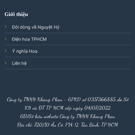
Giới thiệu
Đôi dòng về Nguyệt Hỷ
Điện hoa TPHCM
Ý nghĩa Hoa
Liên hệ
Công ty TNHH Khang Phan - GPKD số 0317366885 do Sở
KH và ĐT TP HCM cấp ngày 04/07/2022
GĐ/Sở hữu website Công ty TNHH Khang Phan
Địa chỉ: 720/10 Âu Cơ, P14, Q. Tân Bình, TP.HCM