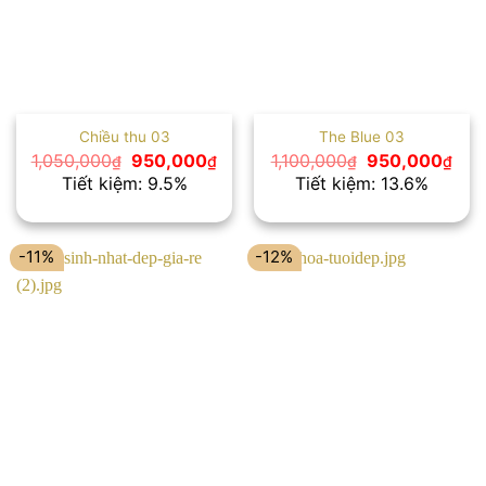
Chiều thu 03
The Blue 03
Giá
Giá
Giá
Giá
1,050,000
950,000
1,100,000
950,000
₫
₫
₫
₫
gốc
hiện
gốc
hiện
Tiết kiệm: 9.5%
Tiết kiệm: 13.6%
là:
tại
là:
tại
1,050,000₫.
là:
1,100,000₫.
là:
950,000₫.
950
-11%
-12%