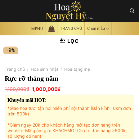
Skip
to
content
TRANG CHỦ
Chọn mẫu
MENU
LỌC
-9%
Trang chủ
/
Hoa sinh nhật
/
Hoa tặng mẹ
Rực rỡ tháng năm
Giá
Giá
₫
₫
1,100,000
1,000,000
gốc
hiện
là:
tại
Khuyến mãi HOT:
1,100,000₫.
là:
1,000,000₫.
*Giao hoa tươi tận nơi miễn phí nội thành (Bán kính 10km đơn
trên 500k)
*Giảm ngay 20k cho khách hàng mới tạo đơn hàng trên
website-Mã giảm giá: KHACHMOI (Giá trị đơn hàng >600k,
số lượng có hạn)