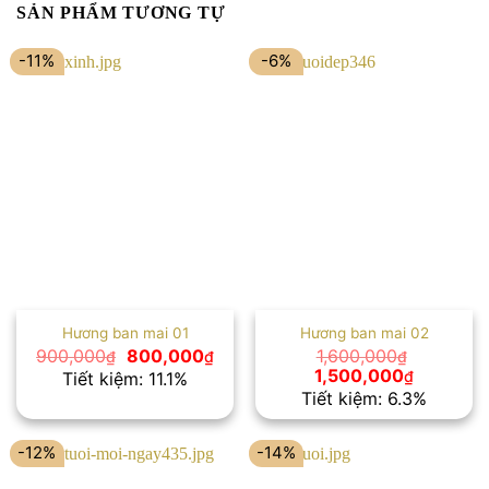
SẢN PHẨM TƯƠNG TỰ
-11%
-6%
Hương ban mai 01
Hương ban mai 02
Giá
Giá
900,000
800,000
1,600,000
₫
₫
₫
gốc
hiện
Giá
Giá
1,500,000
₫
Tiết kiệm: 11.1%
là:
tại
gốc
hiện
Tiết kiệm: 6.3%
900,000₫.
là:
là:
tại
800,000₫.
1,600,000₫.
là:
1,500,00
-12%
-14%