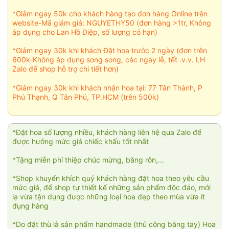
*Giảm ngay 50k cho khách hàng tạo đơn hàng Online trên
website-Mã giảm giá: NGUYETHY50 (đơn hàng >1tr, Không
áp dụng cho Lan Hồ Điệp, số lượng có hạn)
*Giảm ngay 30k khi khách Đặt hoa trước 2 ngày (đơn trên
600k-Không áp dụng song song, các ngày lễ, tết .v.v. LH
Zalo để shop hỗ trợ chi tiết hơn)
*Giảm ngay 30k khi khách nhận hoa tại: 77 Tân Thành, P
Phú Thạnh, Q Tân Phú, TP.HCM (trên 500k)
*Đặt hoa số lượng nhiều, khách hàng liên hệ qua Zalo để
được hưởng mức giá chiếc khấu tốt nhất
*Tặng miễn phí thiệp chúc mừng, băng rôn,...
*Shop khuyến khích quý khách hàng đặt hoa theo yêu cầu
mức giá, để shop tự thiết kế những sản phẩm độc đáo, mới
lạ vừa tận dụng được những loại hoa đẹp theo mùa vừa ít
đụng hàng
*Do đặt thù là sản phẩm handmade (thủ công bằng tay) Hoa