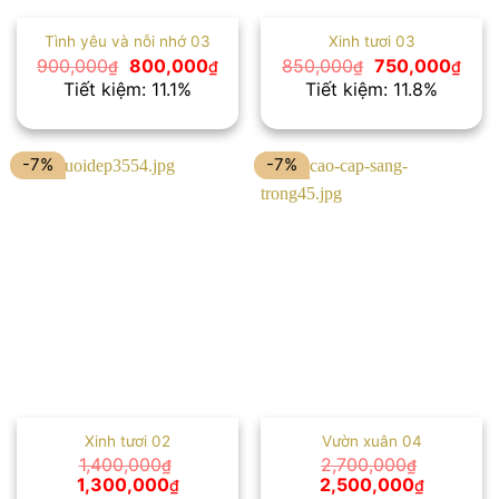
Tình yêu và nỗi nhớ 03
Xinh tươi 03
Giá
Giá
Giá
Giá
900,000
800,000
850,000
750,000
₫
₫
₫
₫
gốc
hiện
gốc
hiện
Tiết kiệm: 11.1%
Tiết kiệm: 11.8%
là:
tại
là:
tại
900,000₫.
là:
850,000₫.
là:
800,000₫.
750,
-7%
-7%
Xinh tươi 02
Vườn xuân 04
1,400,000
2,700,000
₫
₫
Giá
Giá
Giá
Giá
1,300,000
2,500,000
₫
₫