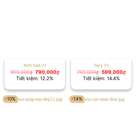
Xinh tươi 01
fiery 01
Giá
Giá
Giá
Giá
900,000
790,000
700,000
599,000
₫
₫
₫
₫
gốc
hiện
gốc
hiện
Tiết kiệm: 12.2%
Tiết kiệm: 14.4%
là:
tại
là:
tại
900,000₫.
là:
700,000₫.
là:
790,000₫.
599,
-10%
-14%