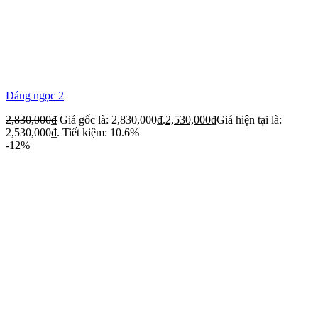
Dáng ngọc 2
2,830,000
₫
Giá gốc là: 2,830,000₫.
2,530,000
₫
Giá hiện tại là:
2,530,000₫.
Tiết kiệm: 10.6%
-12%