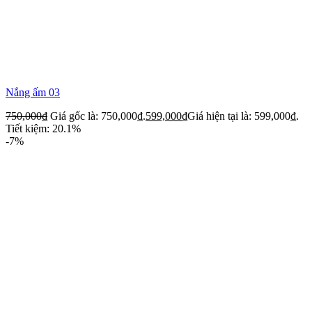
Nắng ấm 03
750,000
₫
Giá gốc là: 750,000₫.
599,000
₫
Giá hiện tại là: 599,000₫.
Tiết kiệm: 20.1%
-7%