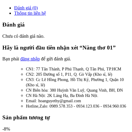
Đánh giá (0)
Thông tin liên hệ
Đánh giá
Chưa có đánh giá nào.
Hãy là người đầu tiên nhận xét “Nàng thơ 01”
Bạn phải
đăng nhập
để gửi đánh giá.
CN1: 77 Tân Thành, P Phú Thạnh, Q Tân Phú, TP.HCM
CN2: 205 Đường số 1, P11, Q. Gò Vấp (Kho sỉ, lẻ)
CN3: Cc Lê Hồng Phong, Hồ Thị Kỷ, Phường 1, Quận 10
(Kho sỉ, lẻ)
CN Biên hòa: 380 Huỳnh Văn Luỹ, Quang Vinh, BH, ĐN
CN Hà Nội: 2K Láng Hạ, Ba Đình Hà Nội.
Email: hoanguyethy@gmail.com
Hotline,Zalo: 0989.578.353 - 0934.123.036 - 0934.960.036
Sản phẩm tương tự
-8%