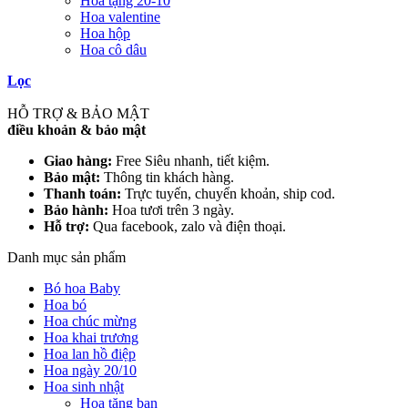
Hoa tặng 20-10
Hoa valentine
Hoa hộp
Hoa cô dâu
Lọc
HỖ TRỢ & BẢO MẬT
điều khoản & bảo mật
Giao hàng:
Free Siêu nhanh, tiết kiệm.
Bảo mật:
Thông tin khách hàng.
Thanh toán:
Trực tuyến, chuyển khoản, ship cod.
Bảo hành:
Hoa tươi trên 3 ngày.
Hỗ trợ:
Qua facebook, zalo và điện thoại.
Danh mục sản phẩm
Bó hoa Baby
Hoa bó
Hoa chúc mừng
Hoa khai trương
Hoa lan hồ điệp
Hoa ngày 20/10
Hoa sinh nhật
Hoa tặng bạn