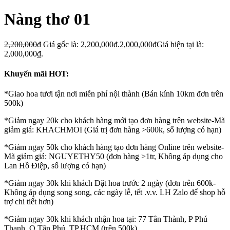
Nàng thơ 01
2,200,000
₫
Giá gốc là: 2,200,000₫.
2,000,000
₫
Giá hiện tại là:
2,000,000₫.
Khuyến mãi HOT:
*Giao hoa tươi tận nơi miễn phí nội thành (Bán kính 10km đơn trên
500k)
*Giảm ngay 20k cho khách hàng mới tạo đơn hàng trên website-Mã
giảm giá: KHACHMOI (Giá trị đơn hàng >600k, số lượng có hạn)
*Giảm ngay 50k cho khách hàng tạo đơn hàng Online trên website-
Mã giảm giá: NGUYETHY50 (đơn hàng >1tr, Không áp dụng cho
Lan Hồ Điệp, số lượng có hạn)
*Giảm ngay 30k khi khách Đặt hoa trước 2 ngày (đơn trên 600k-
Không áp dụng song song, các ngày lễ, tết .v.v. LH Zalo để shop hỗ
trợ chi tiết hơn)
*Giảm ngay 30k khi khách nhận hoa tại: 77 Tân Thành, P Phú
Thạnh, Q Tân Phú, TP.HCM (trên 500k)