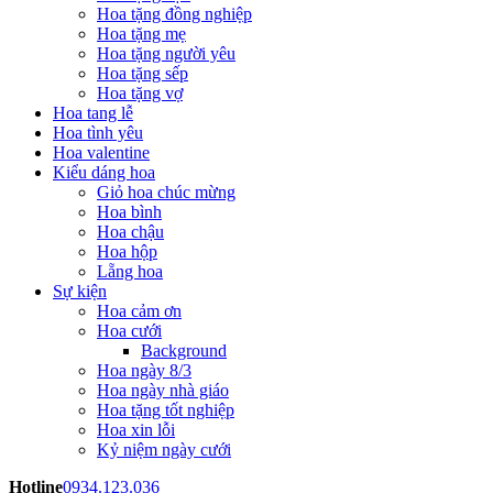
Hoa tặng đồng nghiệp
Hoa tặng mẹ
Hoa tặng người yêu
Hoa tặng sếp
Hoa tặng vợ
Hoa tang lễ
Hoa tình yêu
Hoa valentine
Kiểu dáng hoa
Giỏ hoa chúc mừng
Hoa bình
Hoa chậu
Hoa hộp
Lẵng hoa
Sự kiện
Hoa cảm ơn
Hoa cưới
Background
Hoa ngày 8/3
Hoa ngày nhà giáo
Hoa tặng tốt nghiệp
Hoa xin lỗi
Kỷ niệm ngày cưới
Hotline
0934.123.036