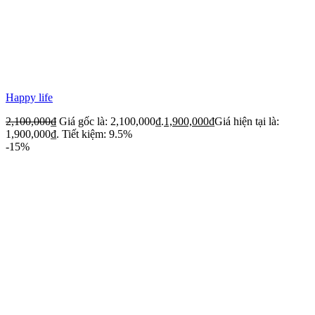
Happy life
2,100,000
₫
Giá gốc là: 2,100,000₫.
1,900,000
₫
Giá hiện tại là:
1,900,000₫.
Tiết kiệm: 9.5%
-15%