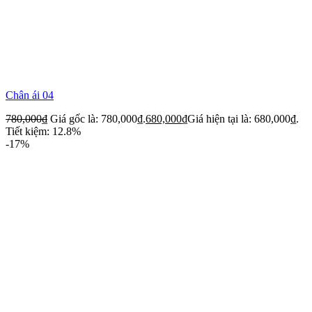
Chân ái 04
780,000
₫
Giá gốc là: 780,000₫.
680,000
₫
Giá hiện tại là: 680,000₫.
Tiết kiệm: 12.8%
-17%