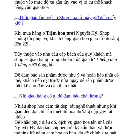
thuộc vào mức độ xa gần tùy vào vị trí cụ thể khách
hàng cần giao hoa
Thời gian làm việc ở Shop hoa từ mấy giờ đến mấy
giờ ?
Khi mua hàng ở
Tiệm hoa tươi
Nguyệt Hỷ, Shop
chúng tôi phục vụ khách hàng giao hoa giao từ 6h sáng
đến 22h.
Tùy thuộc vào nhu cầu cấp bách của quý khách mà
shop sẽ giao hàng trong khoản thời gian từ
1 tiếng đến
1 tiếng rưỡi
đồng hồ.
Để đảm bảo sản phẩm được như ý và hoàn hảo nhất có
thể, khách nên đặt trước nửa ngày để sản phẩm được
thiết kế chu đáo và cẩn thận nhất
Khi giao hàng có gì để đảm bảo chất lượng?
Nhiều shop hoa cắm rất đẹp, rất nghệ thuật nhưng khi
giao đến địa chỉ cần thiết thì hoa thường dập gãy rất
nhiều
Để khắc phục điều đó, dịch vụ giao hoa tận nhà của
Nguyệt Hỷ đào tạo shipper cực kỳ cẩn thận và được
training kỹ năng cắm hoa cơ bản, đủ để chỉnh sửa mẫu