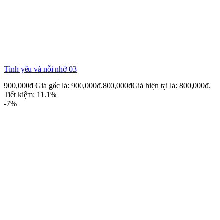
Tình yêu và nỗi nhớ 03
900,000
₫
Giá gốc là: 900,000₫.
800,000
₫
Giá hiện tại là: 800,000₫.
Tiết kiệm: 11.1%
-7%