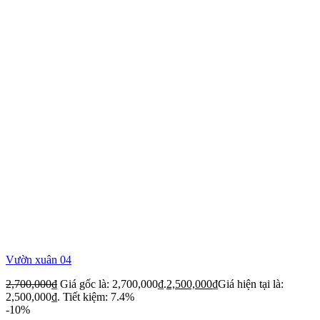
Vườn xuân 04
2,700,000
₫
Giá gốc là: 2,700,000₫.
2,500,000
₫
Giá hiện tại là:
2,500,000₫.
Tiết kiệm: 7.4%
-10%