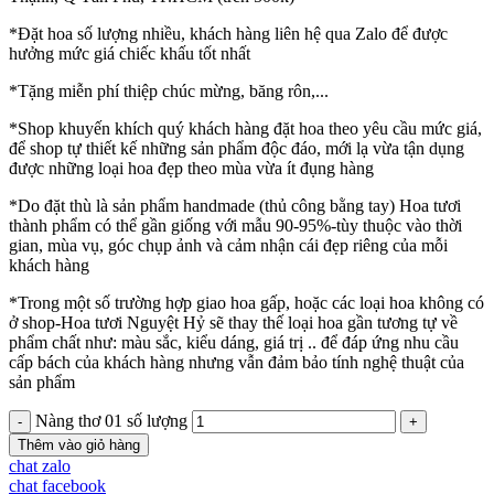
*Đặt hoa số lượng nhiều, khách hàng liên hệ qua Zalo để được
hưởng mức giá chiếc khấu tốt nhất
*Tặng miễn phí thiệp chúc mừng, băng rôn,...
*Shop khuyến khích quý khách hàng đặt hoa theo yêu cầu mức giá,
để shop tự thiết kế những sản phẩm độc đáo, mới lạ vừa tận dụng
được những loại hoa đẹp theo mùa vừa ít đụng hàng
*Do đặt thù là sản phẩm handmade (thủ công bằng tay) Hoa tươi
thành phẩm có thể gần giống với mẫu 90-95%-tùy thuộc vào thời
gian, mùa vụ, góc chụp ảnh và cảm nhận cái đẹp riêng của mỗi
khách hàng
*Trong một số trường hợp giao hoa gấp, hoặc các loại hoa không có
ở shop-Hoa tươi Nguyệt Hỷ sẽ thay thế loại hoa gần tương tự về
phẩm chất như: màu sắc, kiểu dáng, giá trị .. để đáp ứng nhu cầu
cấp bách của khách hàng nhưng vẫn đảm bảo tính nghệ thuật của
sản phẩm
Nàng thơ 01 số lượng
Thêm vào giỏ hàng
chat zalo
chat facebook