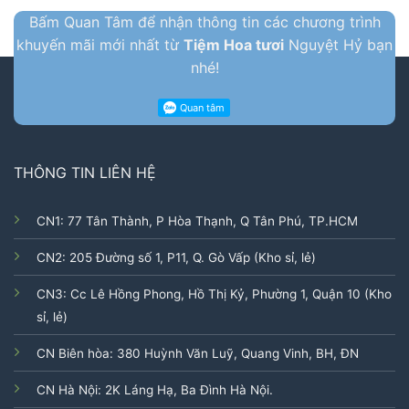
Bấm Quan Tâm để nhận thông tin các chương trình
khuyến mãi mới nhất từ
Tiệm Hoa tươi
Nguyệt Hỷ bạn
nhé!
THÔNG TIN LIÊN HỆ
CN1: 77 Tân Thành, P Hòa Thạnh, Q Tân Phú, TP.HCM
CN2: 205 Đường số 1, P11, Q. Gò Vấp (Kho sỉ, lẻ)
CN3: Cc Lê Hồng Phong, Hồ Thị Kỷ, Phường 1, Quận 10 (Kho
sỉ, lẻ)
CN Biên hòa: 380 Huỳnh Văn Luỹ, Quang Vinh, BH, ĐN
CN Hà Nội: 2K Láng Hạ, Ba Đình Hà Nội.