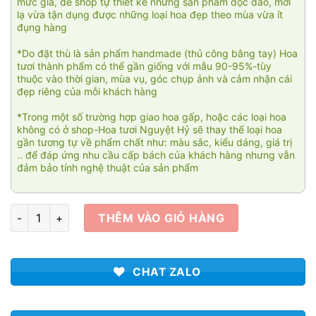
mức giá, để shop tự thiết kế những sản phẩm độc đáo, mới
lạ vừa tận dụng được những loại hoa đẹp theo mùa vừa ít
đụng hàng
*Do đặt thù là sản phẩm handmade (thủ công bằng tay) Hoa
tươi thành phẩm có thể gần giống với mẫu 90-95%-tùy
thuộc vào thời gian, mùa vụ, góc chụp ảnh và cảm nhận cái
đẹp riêng của mỗi khách hàng
*Trong một số trường hợp giao hoa gấp, hoặc các loại hoa
không có ở shop-Hoa tươi Nguyệt Hỷ sẽ thay thế loại hoa
gần tương tự về phẩm chất như: màu sắc, kiểu dáng, giá trị
.. để đáp ứng nhu cầu cấp bách của khách hàng nhưng vẫn
đảm bảo tính nghệ thuật của sản phẩm
Tình yêu và nỗi nhớ 03 số lượng
THÊM VÀO GIỎ HÀNG
CHAT ZALO