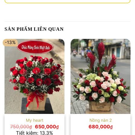
SẢN PHẨM LIÊN QUAN
-13%
My heart
Nồng nàn 2
Giá
Giá
750,000
650,000
680,000
₫
₫
₫
gốc
hiện
Tiết kiệm: 13.3%