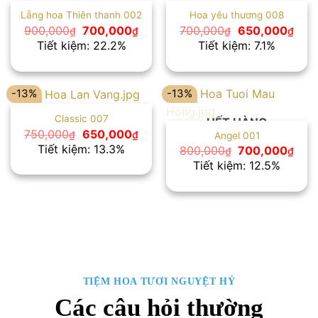
Lẵng hoa Thiên thanh 002
Hoa yêu thương 008
Giá
Giá
Giá
Giá
900,000
700,000
700,000
650,000
₫
₫
₫
₫
gốc
hiện
gốc
hiện
Tiết kiệm: 22.2%
Tiết kiệm: 7.1%
là:
tại
là:
tại
900,000₫.
là:
700,000₫.
là:
700,000₫.
650,
-13%
-13%
Classic 007
HẾT HÀNG
Giá
Giá
750,000
650,000
₫
₫
Angel 001
gốc
hiện
Tiết kiệm: 13.3%
Giá
Giá
800,000
700,000
₫
₫
là:
tại
gốc
hiện
Tiết kiệm: 12.5%
750,000₫.
là:
là:
tại
650,000₫.
800,000₫.
là:
700,
TIỆM HOA TƯƠI NGUYỆT HỶ
Các câu hỏi thường