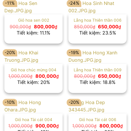
-11%
-24%
Giỏ hoa sen 002
Lẵng hoa Thiên thần 006
Giá
Giá
Giá
Giá
900,000
800,000
850,000
650,000
₫
₫
₫
₫
gốc
hiện
gốc
hiện
Tiết kiệm: 11.1%
Tiết kiệm: 23.5%
là:
tại
là:
tại
900,000₫.
là:
850,000₫.
là:
800,000₫.
650
-20%
-19%
Giỏ hoa chúc mừng 004
Lẵng hoa Thiên thần 009
Giá
Giá
Giá
Giá
1,000,000
800,000
800,000
650,000
₫
₫
₫
₫
gốc
hiện
gốc
hiện
Tiết kiệm: 20%
Tiết kiệm: 18.8%
là:
tại
là:
tại
1,000,000₫.
là:
800,000₫.
là:
800,000₫.
650
-10%
-20%
Giỏ hoa Tài cát 004
Giỏ hoa Tài cát 006
Giá
Giá
Giá
Giá
1,000,000
900,000
1,000,000
800,000
₫
₫
₫
₫
gốc
hiện
gốc
hiệ