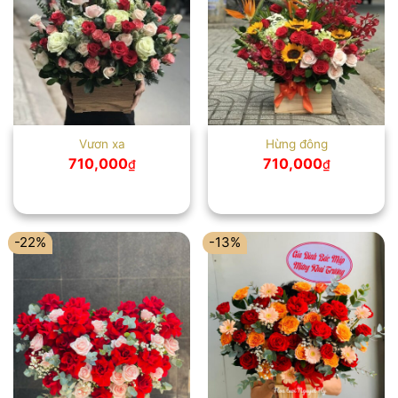
Vươn xa
Hừng đông
710,000
710,000
₫
₫
-22%
-13%