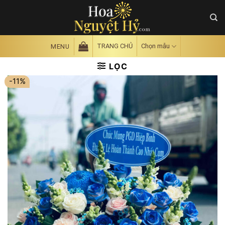
Skip
to
content
TRANG CHỦ
Chọn mẫu
MENU
LỌC
-11%