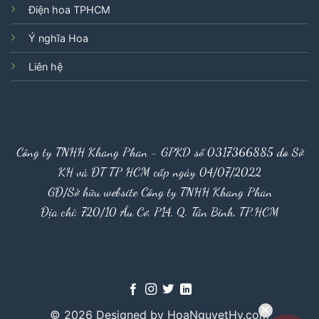
Điện hoa TPHCM
Ý nghĩa Hoa
Liên hệ
Công ty TNHH Khang Phan - GPKD số 0317366885 do Sở
KH và ĐT TP HCM cấp ngày 04/07/2022
GĐ/Sở hữu website Công ty TNHH Khang Phan
Địa chỉ: 720/10 Âu Cơ, P14, Q. Tân Bình, TP.HCM
© 2026 Designed by HoaNguyetHy.com