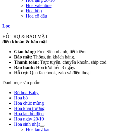
Hoa tặng 20-10
Hoa valentine
Hoa hộp
Hoa cô dâu
Lọc
HỖ TRỢ & BẢO MẬT
điều khoản & bảo mật
Giao hàng:
Free Siêu nhanh, tiết kiệm.
Bảo mật:
Thông tin khách hàng.
Thanh toán:
Trực tuyến, chuyển khoản, ship cod.
Bảo hành:
Hoa tươi trên 3 ngày.
Hỗ trợ:
Qua facebook, zalo và điện thoại.
Danh mục sản phẩm
Bó hoa Baby
Hoa bó
Hoa chúc mừng
Hoa khai trương
Hoa lan hồ điệp
Hoa ngày 20/10
Hoa sinh nhật
Hoa tặng bạn