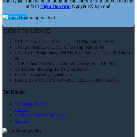
Bấm Quan Tâm để nhận thông tin các chương trình khuyến mãi mới
nhất từ
Tiệm Hoa tươi
Nguyệt Hỷ bạn nhé!
THÔNG TIN LIÊN HỆ
CN1: 77 Tân Thành, P Hòa Thạnh, Q Tân Phú, TP.HCM
CN2: 205 Đường số 1, P11, Q. Gò Vấp (Kho sỉ, lẻ)
CN3: Cc Lê Hồng Phong, Hồ Thị Kỷ, Phường 1, Quận 10 (Kho sỉ,
lẻ)
CN Biên hòa: 380 Huỳnh Văn Luỹ, Quang Vinh, BH, ĐN
CN Hà Nội: 2K Láng Hạ, Ba Đình Hà Nội.
Email: hoanguyethy@gmail.com
Hotline,Zalo: 0989.578.353 - 0934.123.036 - 0934.960.036
Tài Khoản
Tài khoản của tôi
Giỏ hàng
Chính sách bảo mật thông tin
Sitemap