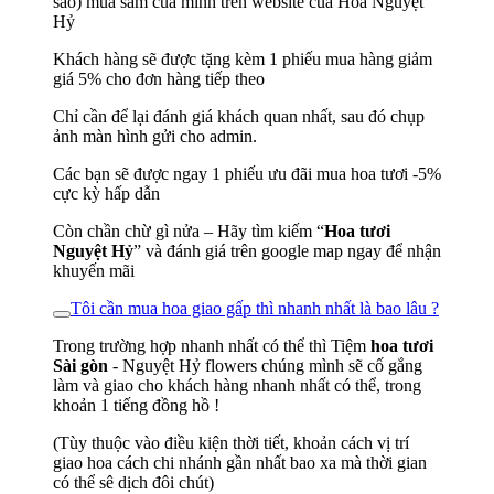
sao) mua sắm của mình trên website của Hoa Nguyệt
Hỷ
Khách hàng sẽ được tặng kèm 1 phiếu mua hàng giảm
giá 5% cho đơn hàng tiếp theo
Chỉ cần để lại đánh giá khách quan nhất, sau đó chụp
ảnh màn hình gửi cho admin.
Các bạn sẽ được ngay 1 phiếu ưu đãi mua hoa tươi -5%
cực kỳ hấp dẫn
Còn chần chừ gì nửa – Hãy tìm kiếm “
Hoa tươi
Nguyệt Hỷ
” và đánh giá trên google map ngay để nhận
khuyến mãi
Tôi cần mua hoa giao gấp thì nhanh nhất là bao lâu ?
Trong trường hợp nhanh nhất có thể thì Tiệm
hoa tươi
Sài gòn
- Nguyệt Hỷ flowers chúng mình sẽ cố gắng
làm và giao cho khách hàng nhanh nhất có thể, trong
khoản 1 tiếng đồng hồ !
(Tùy thuộc vào điều kiện thời tiết, khoản cách vị trí
giao hoa cách chi nhánh gần nhất bao xa mà thời gian
có thể sê dịch đôi chút)