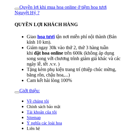
Quyền lợi khi mua hoa online ở tiệm hoa tươi
Nguyệt Hỷ ?
QUYỀN LỢI KHÁCH HÀNG
Giao
hoa tươi
tận nơi miễn phí nội thành (Bán
kính 10 km).
Giảm ngay 30k vào thứ 2, thứ 3 hàng tuần
khi
đặt hoa online
trên 600k (không áp dụng
song song với chương trình giảm giá khác và các
ngày lễ, tết .v.v. )
Tặng kèm phụ kiện trang trí (thiệp chúc mừng,
băng rôn, chậu hoa,...)
Cam kết hài lòng 100%
Giới thiệu:
Về chúng tôi
Chính sách bảo mật
Tài khoản của tôi
Sitemap
Ý nghĩa các loài hoa
Liên hệ