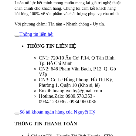
Luôn nỗ lực hết mình mong muốn mang lại giá trị nghệ thuật
chân chính cho khách hàng. Chúng tôi cam kết khách hàng
hài lòng 100% về sản phẩm và chất lượng phục vụ của mình.
Với phương châm: Tận tâm - Nhanh chóng - Uy tín.
Thông tin liên hệ:
THÔNG TIN LIÊN HỆ
CN1: 720/10 Âu Cơ, P.14, Q Tân Bình,
Tp. Hồ Chí Minh
CN2: 646 Phạm Văn Bạch, P.12, Q. Gò
Vấp
CN3: Cc Lê Hồng Phong, Hồ Thị Kỷ,
Phường 1, Quận 10 (Kho sỉ, lẻ)
Email: hoanguyethy@gmail.com
Hotline,Zalo: 0989.578.353 -
0934.123.036 - 0934.960.036
Số tài khoản ngân hàng của Nguyệt Hỷ
THÔNG TIN THANH TOÁN