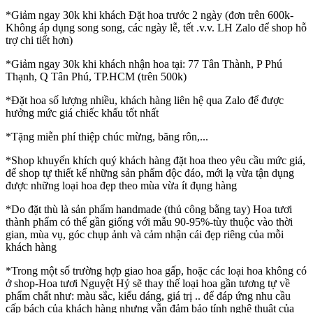
*Giảm ngay 30k khi khách Đặt hoa trước 2 ngày (đơn trên 600k-
Không áp dụng song song, các ngày lễ, tết .v.v. LH Zalo để shop hỗ
trợ chi tiết hơn)
*Giảm ngay 30k khi khách nhận hoa tại: 77 Tân Thành, P Phú
Thạnh, Q Tân Phú, TP.HCM (trên 500k)
*Đặt hoa số lượng nhiều, khách hàng liên hệ qua Zalo để được
hưởng mức giá chiếc khấu tốt nhất
*Tặng miễn phí thiệp chúc mừng, băng rôn,...
*Shop khuyến khích quý khách hàng đặt hoa theo yêu cầu mức giá,
để shop tự thiết kế những sản phẩm độc đáo, mới lạ vừa tận dụng
được những loại hoa đẹp theo mùa vừa ít đụng hàng
*Do đặt thù là sản phẩm handmade (thủ công bằng tay) Hoa tươi
thành phẩm có thể gần giống với mẫu 90-95%-tùy thuộc vào thời
gian, mùa vụ, góc chụp ảnh và cảm nhận cái đẹp riêng của mỗi
khách hàng
*Trong một số trường hợp giao hoa gấp, hoặc các loại hoa không có
ở shop-Hoa tươi Nguyệt Hỷ sẽ thay thế loại hoa gần tương tự về
phẩm chất như: màu sắc, kiểu dáng, giá trị .. để đáp ứng nhu cầu
cấp bách của khách hàng nhưng vẫn đảm bảo tính nghệ thuật của