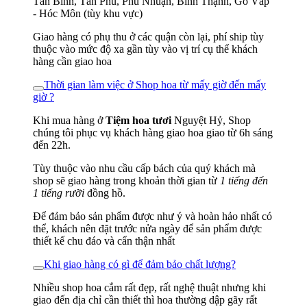
Tân Bình, Tân Phú, Phú Nhuận, Bình Thạnh, Gò Vấp
- Hóc Môn (tùy khu vực)
Giao hàng có phụ thu ở các quận còn lại, phí ship tùy
thuộc vào mức độ xa gần tùy vào vị trí cụ thể khách
hàng cần giao hoa
Thời gian làm việc ở Shop hoa từ mấy giờ đến mấy
giờ ?
Khi mua hàng ở
Tiệm hoa tươi
Nguyệt Hỷ, Shop
chúng tôi phục vụ khách hàng giao hoa giao từ 6h sáng
đến 22h.
Tùy thuộc vào nhu cầu cấp bách của quý khách mà
shop sẽ giao hàng trong khoản thời gian từ
1 tiếng đến
1 tiếng rưỡi
đồng hồ.
Để đảm bảo sản phẩm được như ý và hoàn hảo nhất có
thể, khách nên đặt trước nửa ngày để sản phẩm được
thiết kế chu đáo và cẩn thận nhất
Khi giao hàng có gì để đảm bảo chất lượng?
Nhiều shop hoa cắm rất đẹp, rất nghệ thuật nhưng khi
giao đến địa chỉ cần thiết thì hoa thường dập gãy rất