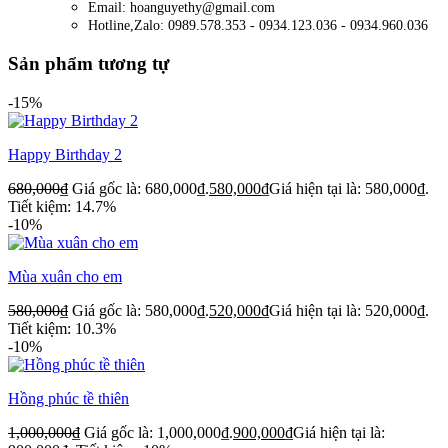
Email: hoanguyethy@gmail.com
Hotline,Zalo: 0989.578.353 - 0934.123.036 - 0934.960.036
Sản phẩm tương tự
-15%
Happy Birthday 2
680,000
₫
Giá gốc là: 680,000₫.
580,000
₫
Giá hiện tại là: 580,000₫.
Tiết kiệm: 14.7%
-10%
Mùa xuân cho em
580,000
₫
Giá gốc là: 580,000₫.
520,000
₫
Giá hiện tại là: 520,000₫.
Tiết kiệm: 10.3%
-10%
Hồng phúc tề thiên
1,000,000
₫
Giá gốc là: 1,000,000₫.
900,000
₫
Giá hiện tại là: