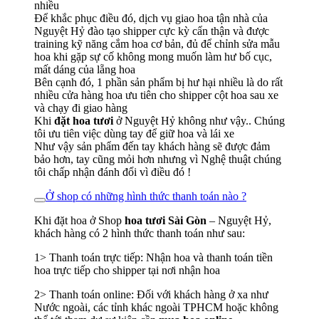
nhiều
Để khắc phục điều đó, dịch vụ giao hoa tận nhà của
Nguyệt Hỷ đào tạo shipper cực kỳ cẩn thận và được
training kỹ năng cắm hoa cơ bản, đủ để chỉnh sửa mẫu
hoa khi gặp sự cố không mong muốn làm hư bố cục,
mất dáng của lẵng hoa
Bên cạnh đó, 1 phần sản phẩm bị hư hại nhiều là do rất
nhiều cửa hàng hoa ưu tiên cho shipper cột hoa sau xe
và chạy đi giao hàng
Khi
đặt hoa tươi
ở Nguyệt Hỷ không như vậy.. Chúng
tôi ưu tiên việc dùng tay để giữ hoa và lái xe
Như vậy sản phẩm đến tay khách hàng sẽ được đảm
bảo hơn, tay cũng mỏi hơn nhưng vì Nghệ thuật chúng
tôi chấp nhận đánh đổi vì điều đó !
Ở shop có những hình thức thanh toán nào ?
Khi đặt hoa ở Shop
hoa tươi Sài Gòn
– Nguyệt Hỷ,
khách hàng có 2 hình thức thanh toán như sau:
1> Thanh toán trực tiếp: Nhận hoa và thanh toán tiền
hoa trực tiếp cho shipper tại nơi nhận hoa
2> Thanh toán online: Đối với khách hàng ở xa như
Nước ngoài, các tỉnh khác ngoài TPHCM hoặc không