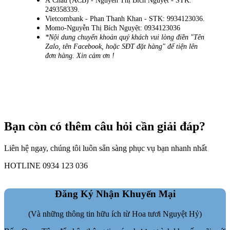
Á Châu (ACB) - Nguyễn Thị Bích Nguyệt - STK:
249358339.
Vietcombank - Phan Thanh Khan - STK: 9934123036.
Momo-Nguyễn Thị Bích Nguyệt: 0934123036
*Nội dung chuyển khoản quý khách vui lòng điền "Tên
Zalo, tên Facebook, hoặc SĐT đặt hàng" để tiện lên
đơn hàng. Xin cảm ơn !
Bạn còn có thêm câu hỏi cần giải đáp?
Liên hệ ngay, chúng tôi luôn sẳn sàng phục vụ bạn nhanh nhất
HOTLINE 0934 123 036
Đăng Ký Nhận Khuyến Mại
(Và những thông tin hữu ích từ Hoa tươi Nguyệt Hỷ)