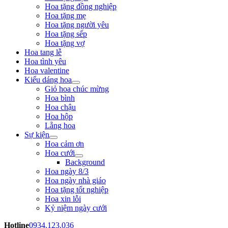
Hoa tặng đồng nghiệp
Hoa tặng mẹ
Hoa tặng người yêu
Hoa tặng sếp
Hoa tặng vợ
Hoa tang lễ
Hoa tình yêu
Hoa valentine
Kiểu dáng hoa
Giỏ hoa chúc mừng
Hoa bình
Hoa chậu
Hoa hộp
Lẵng hoa
Sự kiện
Hoa cảm ơn
Hoa cưới
Background
Hoa ngày 8/3
Hoa ngày nhà giáo
Hoa tặng tốt nghiệp
Hoa xin lỗi
Kỷ niệm ngày cưới
Hotline
0934.123.036