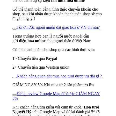
thể tới tham dự sự kiện cần
mua hoa online
Có thể thanh toán bằng hình thức chuyển khoản cho
shop, sau khi nhận được khoản thanh toán shop sẽ cho
đi giao ngay !
Tôi ở nước ngoài muốn đặt giao hoa ở VN thì ntn?
Trong trường hợp bạn là người nước ngoài cần
gửi
điện hoa online
cho người thân ở Việt Nam
Có thể thanh toán cho shop qua các hình thức sau:
1> Chuyển tiền qua Paypal
2> Chuyển tiền qua Western union
Khách hàng quen đặt mua hoa tươi được ưu dãi gì ?
GIẢM NGAY 5% Khi mua từ 2 sản phẩm trở lên
Để lại review Google Map để được GIẢM NGAY
5%
Khi khách hàng tìm kiếm với cụm từ khóa:
Hoa tươi
Nguyệt Hỷ
trên Google Map và để lại đánh giá 5* (5