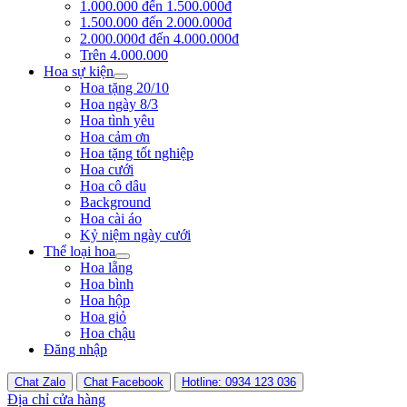
1.000.000 đến 1.500.000đ
1.500.000 đến 2.000.000đ
2.000.000đ đến 4.000.000đ
Trên 4.000.000
Hoa sự kiện
Hoa tặng 20/10
Hoa ngày 8/3
Hoa tình yêu
Hoa cảm ơn
Hoa tặng tốt nghiệp
Hoa cưới
Hoa cô dâu
Background
Hoa cài áo
Kỷ niệm ngày cưới
Thể loại hoa
Hoa lẵng
Hoa bình
Hoa hộp
Hoa giỏ
Hoa chậu
Đăng nhập
Chat Zalo
Chat Facebook
Hotline: 0934 123 036
Địa chỉ cửa hàng