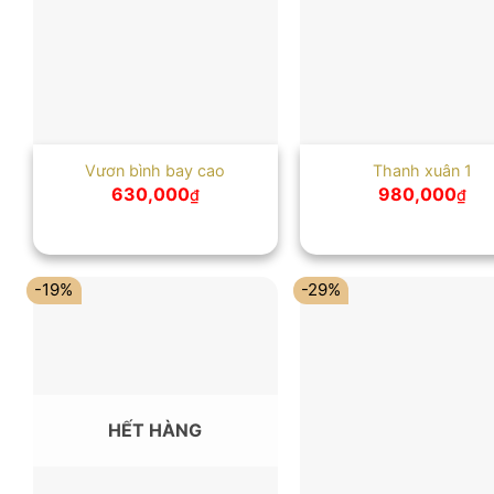
Vươn bình bay cao
Thanh xuân 1
630,000
980,000
₫
₫
-19%
-29%
HẾT HÀNG