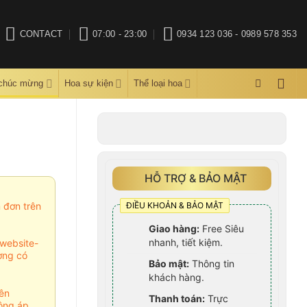
CONTACT
07:00 - 23:00
0934 123 036 - 0989 578 353
 chúc mừng
Hoa sự kiện
Thể loại hoa
HỖ TRỢ & BẢO MẬT
ĐIỀU KHOẢN & BẢO MẬT
m đơn trên
Giao hàng:
Free Siêu
nhanh, tiết kiệm.
website-
ợng có
Bảo mật:
Thông tin
khách hàng.
ên
Thanh toán:
Trực
ông áp