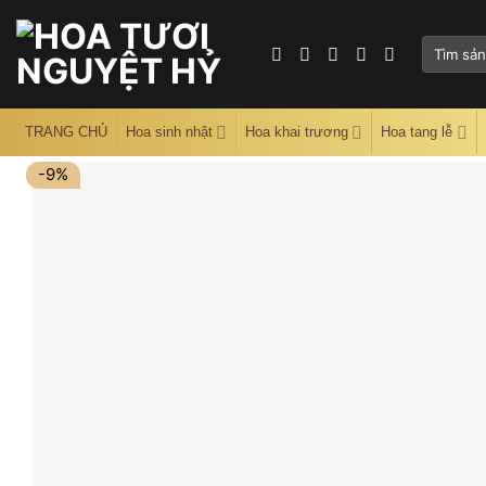
Skip
to
Tìm
content
kiếm:
TRANG CHỦ
Hoa sinh nhật
Hoa khai trương
Hoa tang lễ
-9%