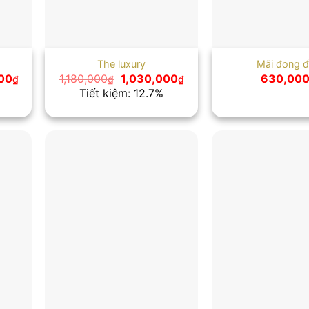
1
The luxury
Mãi đong 
Giá
Giá
Giá
00
1,180,000
1,030,000
630,00
₫
₫
₫
hiện
gốc
hiện
Tiết kiệm: 12.7%
tại
là:
tại
0₫.
là:
1,180,000₫.
là:
1,000,000₫.
1,030,000₫.