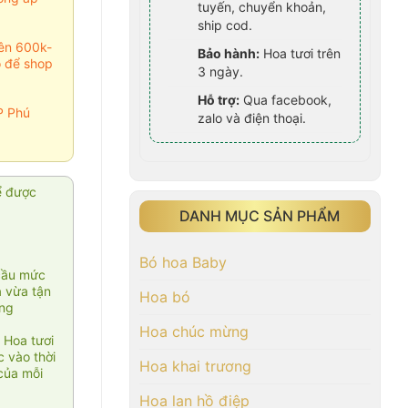
tuyến, chuyển khoản,
ship cod.
rên 600k-
Bảo hành:
Hoa tươi trên
o để shop
3 ngày.
Hỗ trợ:
Qua facebook,
P Phú
zalo và điện thoại.
ể được
DANH MỤC SẢN PHẨM
Bó hoa Baby
cầu mức
ạ vừa tận
Hoa bó
àng
Hoa chúc mừng
 Hoa tươi
 vào thời
Hoa khai trương
của mỗi
Hoa lan hồ điệp