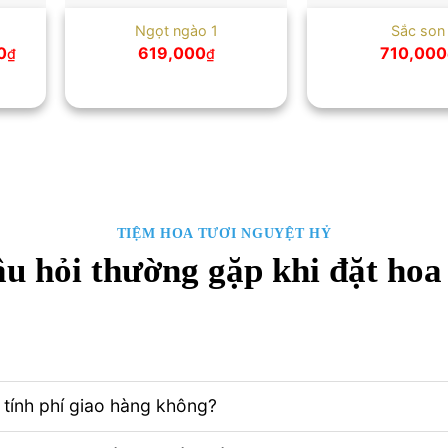
Ngọt ngào 1
Sắc son
Giá
0
619,000
710,000
₫
₫
hiện
tại
₫.
là:
680,000₫.
TIỆM HOA TƯƠI NGUYỆT HỶ
u hỏi thường gặp khi đặt hoa
tính phí giao hàng không?