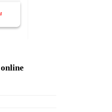
₫
 online