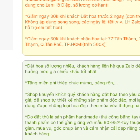
dụng cho Lan Hồ Điệp, số lượng có hạn)
*Giảm ngay 30k khi khách Đặt hoa trước 2 ngày (đơn t
Không áp dụng song song, các ngày lễ, tết .v.v. LH Zal
hỗ trợ chi tiết hơn)
*Giảm ngay 30k khi khách nhận hoa tại: 77 Tân Thành, 
Thạnh, Q Tân Phú, TP.HCM (trên 500k)
*Đặt hoa số lượng nhiều, khách hàng liên hệ qua Zalo đ
hưởng mức giá chiếc khấu tốt nhất
*Tặng miễn phí thiệp chúc mừng, băng rôn,...
*Shop khuyến khích quý khách hàng đặt hoa theo yêu 
giá, để shop tự thiết kế những sản phẩm độc đáo, mới l
dụng được những loại hoa đẹp theo mùa vừa ít đụng h
*Do đặt thù là sản phẩm handmade (thủ công bằng tay)
thành phẩm có thể gần giống với mẫu 90-95%-tùy thuộc
gian, mùa vụ, góc chụp ảnh và cảm nhận cái đẹp riêng 
khách hàng