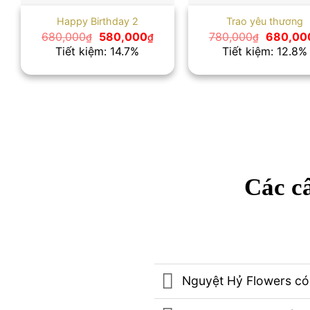
Happy Birthday 2
Trao yêu thương
Giá
Giá
Giá
680,000
580,000
780,000
680,00
₫
₫
₫
gốc
hiện
gốc
Tiết kiệm: 14.7%
Tiết kiệm: 12.8%
là:
tại
là:
680,000₫.
là:
780,000
580,000₫.
Các câ
Nguyệt Hỷ Flowers có 