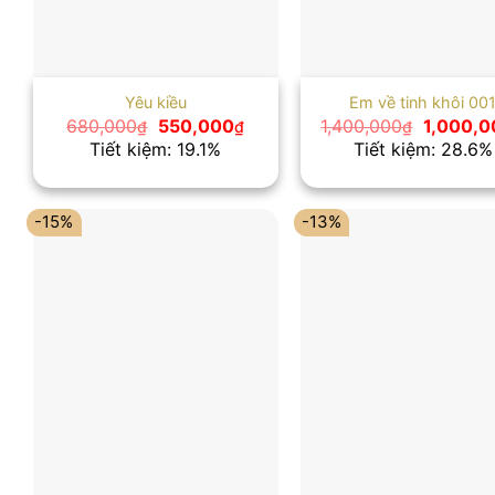
Yêu kiều
Em về tinh khôi 00
Giá
Giá
Giá
680,000
550,000
1,400,000
1,000,0
₫
₫
₫
gốc
hiện
gốc
Tiết kiệm: 19.1%
Tiết kiệm: 28.6%
là:
tại
là:
680,000₫.
là:
1,400,00
550,000₫.
-15%
-13%