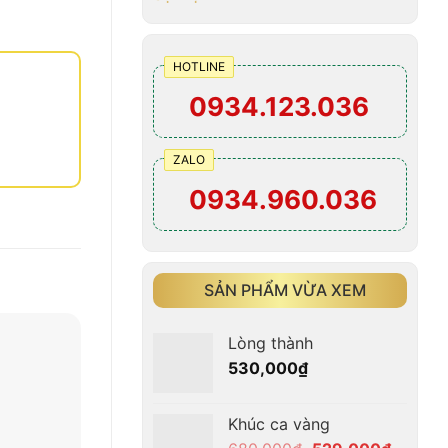
HOTLINE
0934.123.036
ZALO
0934.960.036
SẢN PHẨM VỪA XEM
Lòng thành
530,000
₫
Khúc ca vàng