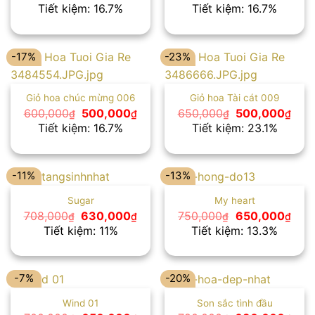
gốc
hiện
gốc
hiện
Tiết kiệm: 16.7%
Tiết kiệm: 16.7%
là:
tại
là:
tại
600,000₫.
là:
600,000₫.
là:
500,000₫.
500
-17%
-23%
Giỏ hoa chúc mừng 006
Giỏ hoa Tài cát 009
Giá
Giá
Giá
Giá
600,000
500,000
650,000
500,000
₫
₫
₫
₫
gốc
hiện
gốc
hiện
Tiết kiệm: 16.7%
Tiết kiệm: 23.1%
là:
tại
là:
tại
600,000₫.
là:
650,000₫.
là:
500,000₫.
500
-11%
-13%
Sugar
My heart
Giá
Giá
Giá
Giá
708,000
630,000
750,000
650,000
₫
₫
₫
₫
gốc
hiện
gốc
hiện
Tiết kiệm: 11%
Tiết kiệm: 13.3%
là:
tại
là:
tại
708,000₫.
là:
750,000₫.
là:
630,000₫.
650,
-7%
-20%
Wind 01
Son sắc tình đầu