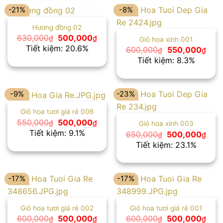
-21%
-8%
Hương đồng 02
Giá
Giá
630,000
500,000
₫
₫
Giỏ hoa xinh 001
gốc
hiện
Tiết kiệm: 20.6%
Giá
Giá
600,000
550,000
₫
₫
là:
tại
gốc
hiện
Tiết kiệm: 8.3%
630,000₫.
là:
là:
tại
500,000₫.
600,000₫.
là:
550,
-9%
-23%
Giỏ hoa tươi giá rẻ 006
Giá
Giá
550,000
500,000
₫
₫
Giỏ hoa xinh 003
gốc
hiện
Tiết kiệm: 9.1%
Giá
Giá
650,000
500,000
₫
₫
là:
tại
gốc
hiện
Tiết kiệm: 23.1%
550,000₫.
là:
là:
tại
500,000₫.
650,000₫.
là:
500
-17%
-17%
Giỏ hoa tươi giá rẻ 002
Giỏ hoa tươi giá rẻ 001
Giá
Giá
Giá
Giá
600,000
500,000
600,000
500,000
₫
₫
₫
₫