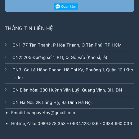
THÔNG TIN LIÊN HỆ
CN1: 77 Tân Thành, P Hòa Thạnh, Q Tân Phú, TP.HCM
CN2: 205 Đường số 1, P11, Q. Gò Vấp (Kho sỉ, lẻ)
CN3: Cc Lê Hồng Phong, Hồ Thị Kỷ, Phường 1, Quận 10 (Kho
sỉ, lẻ)
CN Biên hòa: 380 Huỳnh Văn Luỹ, Quang Vinh, BH, ĐN
CN Hà Nội: 2K Láng Hạ, Ba Đình Hà Nội.
Email: hoanguyethy@gmail.com
Hotline,Zalo: 0989.578.353 - 0934.123.036 - 0934.960.036