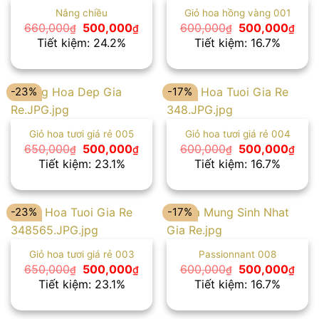
Nắng chiều
Giỏ hoa hồng vàng 001
Giá
Giá
Giá
Giá
660,000
500,000
600,000
500,000
₫
₫
₫
₫
gốc
hiện
gốc
hiện
Tiết kiệm: 24.2%
Tiết kiệm: 16.7%
là:
tại
là:
tại
660,000₫.
là:
600,000₫.
là:
500,000₫.
500
-23%
-17%
Giỏ hoa tươi giá rẻ 005
Giỏ hoa tươi giá rẻ 004
Giá
Giá
Giá
Giá
650,000
500,000
600,000
500,000
₫
₫
₫
₫
gốc
hiện
gốc
hiện
Tiết kiệm: 23.1%
Tiết kiệm: 16.7%
là:
tại
là:
tại
650,000₫.
là:
600,000₫.
là:
500,000₫.
500
-23%
-17%
Giỏ hoa tươi giá rẻ 003
Passionnant 008
Giá
Giá
Giá
Giá
650,000
500,000
600,000
500,000
₫
₫
₫
₫
gốc
hiện
gốc
hiện
Tiết kiệm: 23.1%
Tiết kiệm: 16.7%
là:
tại
là:
tại
650,000₫.
là:
600,000₫.
là:
500,000₫.
500