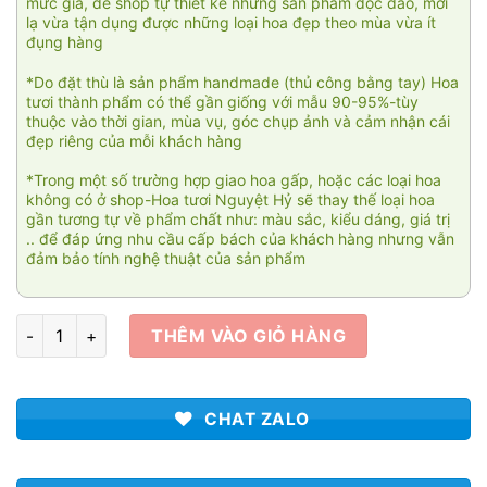
mức giá, để shop tự thiết kế những sản phẩm độc đáo, mới
lạ vừa tận dụng được những loại hoa đẹp theo mùa vừa ít
đụng hàng
*Do đặt thù là sản phẩm handmade (thủ công bằng tay) Hoa
tươi thành phẩm có thể gần giống với mẫu 90-95%-tùy
thuộc vào thời gian, mùa vụ, góc chụp ảnh và cảm nhận cái
đẹp riêng của mỗi khách hàng
*Trong một số trường hợp giao hoa gấp, hoặc các loại hoa
không có ở shop-Hoa tươi Nguyệt Hỷ sẽ thay thế loại hoa
gần tương tự về phẩm chất như: màu sắc, kiểu dáng, giá trị
.. để đáp ứng nhu cầu cấp bách của khách hàng nhưng vẫn
đảm bảo tính nghệ thuật của sản phẩm
Tia nắng hạt mưa 01 số lượng
THÊM VÀO GIỎ HÀNG
CHAT ZALO