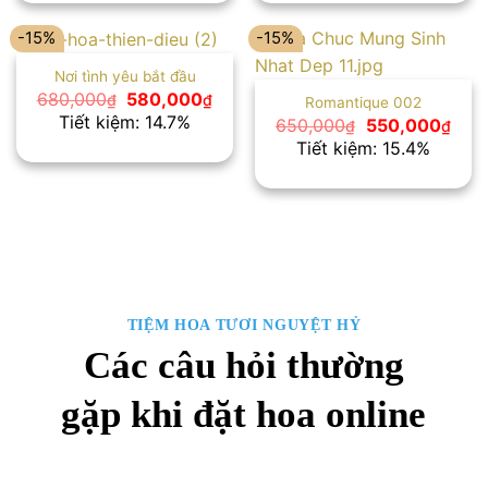
599,000₫.
599
-15%
-15%
Nơi tình yêu bắt đầu
Giá
Giá
680,000
580,000
₫
₫
Romantique 002
gốc
hiện
Tiết kiệm: 14.7%
Giá
Giá
650,000
550,000
₫
₫
là:
tại
gốc
hiện
Tiết kiệm: 15.4%
680,000₫.
là:
là:
tại
580,000₫.
650,000₫.
là:
550,
TIỆM HOA TƯƠI NGUYỆT HỶ
Các câu hỏi thường
gặp khi đặt hoa online