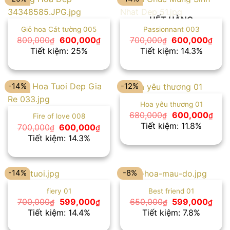
HẾT HÀNG
Giỏ hoa Cát tường 005
Passionnant 003
Giá
Giá
Giá
Giá
800,000
600,000
700,000
600,000
₫
₫
₫
₫
gốc
hiện
gốc
hiện
Tiết kiệm: 25%
Tiết kiệm: 14.3%
là:
tại
là:
tại
800,000₫.
là:
700,000₫.
là:
600,000₫.
600
-14%
-12%
Hoa yêu thương 01
Giá
Giá
680,000
600,000
₫
₫
Fire of love 008
gốc
hiện
Tiết kiệm: 11.8%
Giá
Giá
700,000
600,000
₫
₫
là:
tại
gốc
hiện
Tiết kiệm: 14.3%
680,000₫.
là:
là:
tại
600
700,000₫.
là:
600,000₫.
-14%
-8%
fiery 01
Best friend 01
Giá
Giá
Giá
Giá
700,000
599,000
650,000
599,000
₫
₫
₫
₫
gốc
hiện
gốc
hiện
Tiết kiệm: 14.4%
Tiết kiệm: 7.8%
là:
tại
là:
tại
700,000₫.
là:
650,000₫.
là: