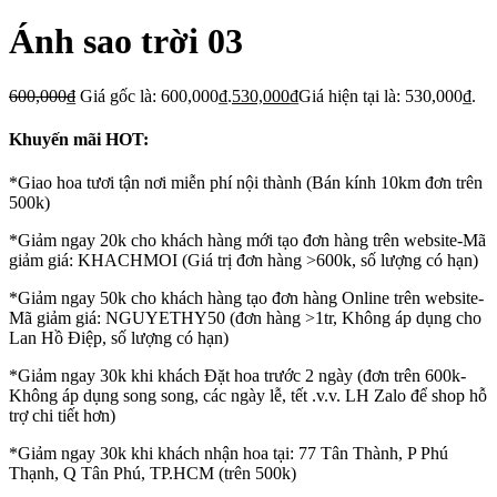
Ánh sao trời 03
600,000
₫
Giá gốc là: 600,000₫.
530,000
₫
Giá hiện tại là: 530,000₫.
Khuyến mãi HOT:
*Giao hoa tươi tận nơi miễn phí nội thành (Bán kính 10km đơn trên
500k)
*Giảm ngay 20k cho khách hàng mới tạo đơn hàng trên website-Mã
giảm giá: KHACHMOI (Giá trị đơn hàng >600k, số lượng có hạn)
*Giảm ngay 50k cho khách hàng tạo đơn hàng Online trên website-
Mã giảm giá: NGUYETHY50 (đơn hàng >1tr, Không áp dụng cho
Lan Hồ Điệp, số lượng có hạn)
*Giảm ngay 30k khi khách Đặt hoa trước 2 ngày (đơn trên 600k-
Không áp dụng song song, các ngày lễ, tết .v.v. LH Zalo để shop hỗ
trợ chi tiết hơn)
*Giảm ngay 30k khi khách nhận hoa tại: 77 Tân Thành, P Phú
Thạnh, Q Tân Phú, TP.HCM (trên 500k)