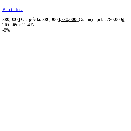
Bản tình ca
880,000
₫
Giá gốc là: 880,000₫.
780,000
₫
Giá hiện tại là: 780,000₫.
Tiết kiệm: 11.4%
-8%