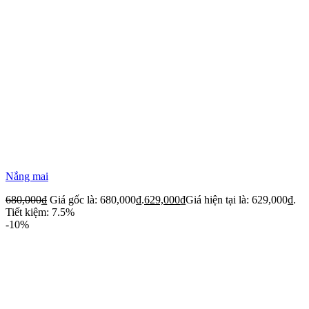
Nắng mai
680,000
₫
Giá gốc là: 680,000₫.
629,000
₫
Giá hiện tại là: 629,000₫.
Tiết kiệm: 7.5%
-10%