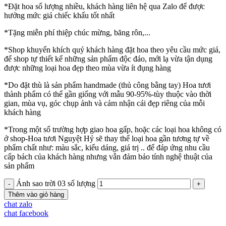
*Đặt hoa số lượng nhiều, khách hàng liên hệ qua Zalo để được
hưởng mức giá chiếc khấu tốt nhất
*Tặng miễn phí thiệp chúc mừng, băng rôn,...
*Shop khuyến khích quý khách hàng đặt hoa theo yêu cầu mức giá,
để shop tự thiết kế những sản phẩm độc đáo, mới lạ vừa tận dụng
được những loại hoa đẹp theo mùa vừa ít đụng hàng
*Do đặt thù là sản phẩm handmade (thủ công bằng tay) Hoa tươi
thành phẩm có thể gần giống với mẫu 90-95%-tùy thuộc vào thời
gian, mùa vụ, góc chụp ảnh và cảm nhận cái đẹp riêng của mỗi
khách hàng
*Trong một số trường hợp giao hoa gấp, hoặc các loại hoa không có
ở shop-Hoa tươi Nguyệt Hỷ sẽ thay thế loại hoa gần tương tự về
phẩm chất như: màu sắc, kiểu dáng, giá trị .. để đáp ứng nhu cầu
cấp bách của khách hàng nhưng vẫn đảm bảo tính nghệ thuật của
sản phẩm
Ánh sao trời 03 số lượng
Thêm vào giỏ hàng
chat zalo
chat facebook