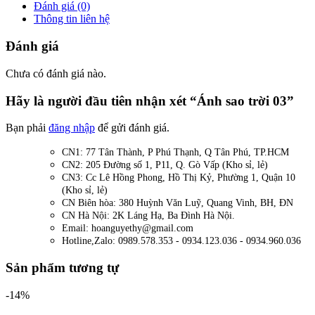
Đánh giá (0)
Thông tin liên hệ
Đánh giá
Chưa có đánh giá nào.
Hãy là người đầu tiên nhận xét “Ánh sao trời 03”
Bạn phải
đăng nhập
để gửi đánh giá.
CN1: 77 Tân Thành, P Phú Thạnh, Q Tân Phú, TP.HCM
CN2: 205 Đường số 1, P11, Q. Gò Vấp (Kho sỉ, lẻ)
CN3: Cc Lê Hồng Phong, Hồ Thị Kỷ, Phường 1, Quận 10
(Kho sỉ, lẻ)
CN Biên hòa: 380 Huỳnh Văn Luỹ, Quang Vinh, BH, ĐN
CN Hà Nội: 2K Láng Hạ, Ba Đình Hà Nội.
Email: hoanguyethy@gmail.com
Hotline,Zalo: 0989.578.353 - 0934.123.036 - 0934.960.036
Sản phẩm tương tự
-14%