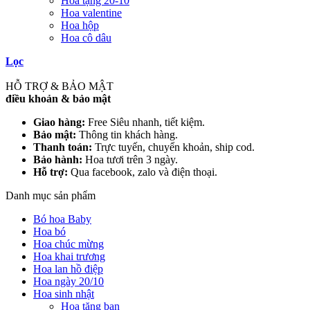
Hoa tặng 20-10
Hoa valentine
Hoa hộp
Hoa cô dâu
Lọc
HỖ TRỢ & BẢO MẬT
điều khoản & bảo mật
Giao hàng:
Free Siêu nhanh, tiết kiệm.
Bảo mật:
Thông tin khách hàng.
Thanh toán:
Trực tuyến, chuyển khoản, ship cod.
Bảo hành:
Hoa tươi trên 3 ngày.
Hỗ trợ:
Qua facebook, zalo và điện thoại.
Danh mục sản phẩm
Bó hoa Baby
Hoa bó
Hoa chúc mừng
Hoa khai trương
Hoa lan hồ điệp
Hoa ngày 20/10
Hoa sinh nhật
Hoa tặng bạn