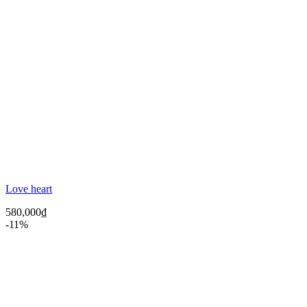
Love heart
580,000
₫
-11%