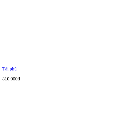
Tài phú
810,000
₫