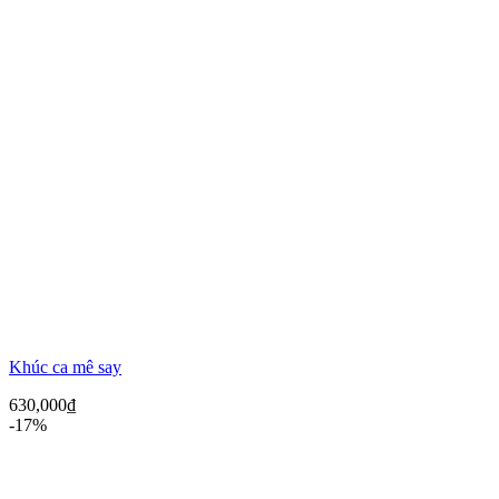
Khúc ca mê say
630,000
₫
-17%