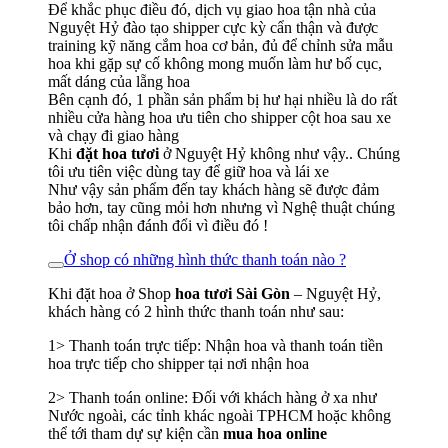
Để khắc phục điều đó, dịch vụ giao hoa tận nhà của
Nguyệt Hỷ đào tạo shipper cực kỳ cẩn thận và được
training kỹ năng cắm hoa cơ bản, đủ để chỉnh sửa mẫu
hoa khi gặp sự cố không mong muốn làm hư bố cục,
mất dáng của lẵng hoa
Bên cạnh đó, 1 phần sản phẩm bị hư hại nhiều là do rất
nhiều cửa hàng hoa ưu tiên cho shipper cột hoa sau xe
và chạy đi giao hàng
Khi
đặt hoa tươi
ở Nguyệt Hỷ không như vậy.. Chúng
tôi ưu tiên việc dùng tay để giữ hoa và lái xe
Như vậy sản phẩm đến tay khách hàng sẽ được đảm
bảo hơn, tay cũng mỏi hơn nhưng vì Nghệ thuật chúng
tôi chấp nhận đánh đổi vì điều đó !
Ở shop có những hình thức thanh toán nào ?
Khi đặt hoa ở Shop
hoa tươi Sài Gòn
– Nguyệt Hỷ,
khách hàng có 2 hình thức thanh toán như sau:
1> Thanh toán trực tiếp: Nhận hoa và thanh toán tiền
hoa trực tiếp cho shipper tại nơi nhận hoa
2> Thanh toán online: Đối với khách hàng ở xa như
Nước ngoài, các tỉnh khác ngoài TPHCM hoặc không
thể tới tham dự sự kiện cần
mua hoa online