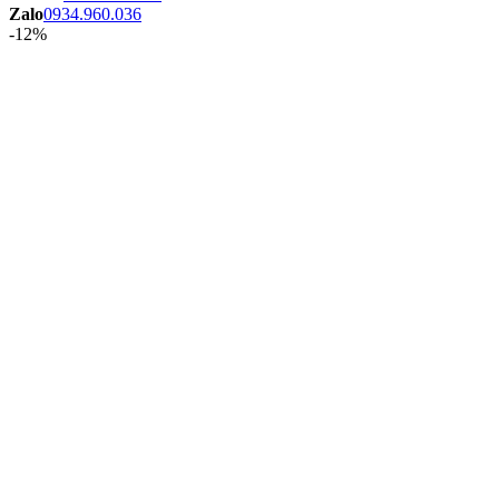
Zalo
0934.960.036
-12%