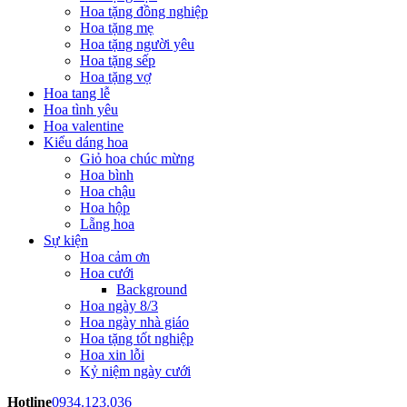
Hoa tặng đồng nghiệp
Hoa tặng mẹ
Hoa tặng người yêu
Hoa tặng sếp
Hoa tặng vợ
Hoa tang lễ
Hoa tình yêu
Hoa valentine
Kiểu dáng hoa
Giỏ hoa chúc mừng
Hoa bình
Hoa chậu
Hoa hộp
Lẵng hoa
Sự kiện
Hoa cảm ơn
Hoa cưới
Background
Hoa ngày 8/3
Hoa ngày nhà giáo
Hoa tặng tốt nghiệp
Hoa xin lỗi
Kỷ niệm ngày cưới
Hotline
0934.123.036