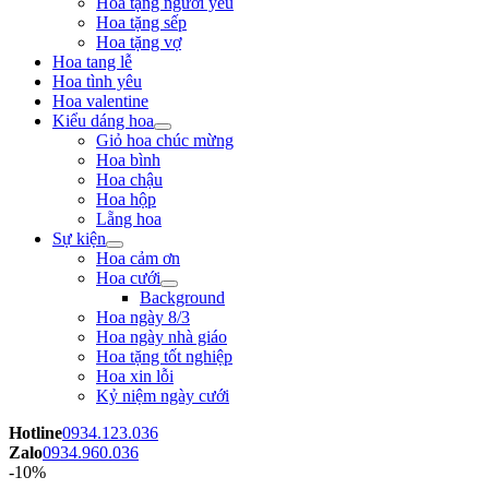
Hoa tặng người yêu
Hoa tặng sếp
Hoa tặng vợ
Hoa tang lễ
Hoa tình yêu
Hoa valentine
Kiểu dáng hoa
Giỏ hoa chúc mừng
Hoa bình
Hoa chậu
Hoa hộp
Lẵng hoa
Sự kiện
Hoa cảm ơn
Hoa cưới
Background
Hoa ngày 8/3
Hoa ngày nhà giáo
Hoa tặng tốt nghiệp
Hoa xin lỗi
Kỷ niệm ngày cưới
Hotline
0934.123.036
Zalo
0934.960.036
-10%