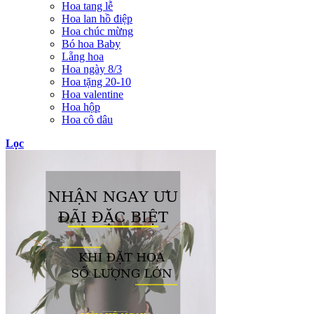
Hoa tang lễ
Hoa lan hồ điệp
Hoa chúc mừng
Bó hoa Baby
Lẵng hoa
Hoa ngày 8/3
Hoa tặng 20-10
Hoa valentine
Hoa hộp
Hoa cô dâu
Lọc