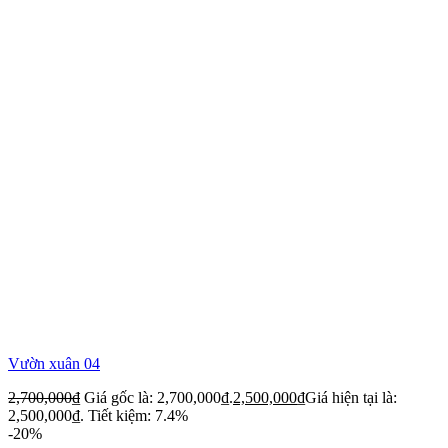
Vườn xuân 04
2,700,000
₫
Giá gốc là: 2,700,000₫.
2,500,000
₫
Giá hiện tại là:
2,500,000₫.
Tiết kiệm: 7.4%
-20%