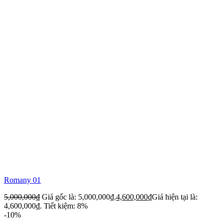
Romany 01
5,000,000
₫
Giá gốc là: 5,000,000₫.
4,600,000
₫
Giá hiện tại là:
4,600,000₫.
Tiết kiệm: 8%
-10%