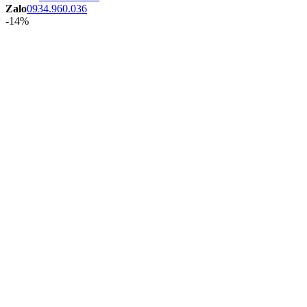
Zalo
0934.960.036
-14%