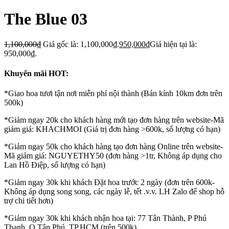
The Blue 03
1,100,000
₫
Giá gốc là: 1,100,000₫.
950,000
₫
Giá hiện tại là:
950,000₫.
Khuyến mãi HOT:
*Giao hoa tươi tận nơi miễn phí nội thành (Bán kính 10km đơn trên
500k)
*Giảm ngay 20k cho khách hàng mới tạo đơn hàng trên website-Mã
giảm giá: KHACHMOI (Giá trị đơn hàng >600k, số lượng có hạn)
*Giảm ngay 50k cho khách hàng tạo đơn hàng Online trên website-
Mã giảm giá: NGUYETHY50 (đơn hàng >1tr, Không áp dụng cho
Lan Hồ Điệp, số lượng có hạn)
*Giảm ngay 30k khi khách Đặt hoa trước 2 ngày (đơn trên 600k-
Không áp dụng song song, các ngày lễ, tết .v.v. LH Zalo để shop hỗ
trợ chi tiết hơn)
*Giảm ngay 30k khi khách nhận hoa tại: 77 Tân Thành, P Phú
Thạnh, Q Tân Phú, TP.HCM (trên 500k)