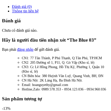
Đánh giá (0)
Thông tin liên hệ
Đánh giá
Chưa có đánh giá nào.
Hãy là người đầu tiên nhận xét “The Blue 03”
Bạn phải
đăng nhập
để gửi đánh giá.
CN1: 77 Tân Thành, P Phú Thạnh, Q Tân Phú, TP.HCM
CN2: 205 Đường số 1, P11, Q. Gò Vấp (Kho sỉ, lẻ)
CN3: Cc Lê Hồng Phong, Hồ Thị Kỷ, Phường 1, Quận 10
(Kho sỉ, lẻ)
CN Biên hòa: 380 Huỳnh Văn Luỹ, Quang Vinh, BH, ĐN
CN Hà Nội: 2K Láng Hạ, Ba Đình Hà Nội.
Email: hoanguyethy@gmail.com
Hotline,Zalo: 0989.578.353 - 0934.123.036 - 0934.960.036
Sản phẩm tương tự
-13%