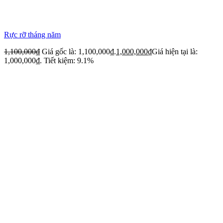
Rực rỡ tháng năm
1,100,000
₫
Giá gốc là: 1,100,000₫.
1,000,000
₫
Giá hiện tại là:
1,000,000₫.
Tiết kiệm: 9.1%