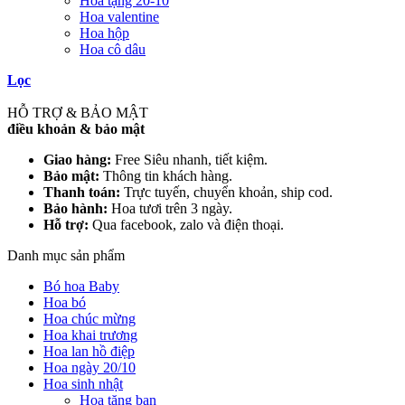
Hoa tặng 20-10
Hoa valentine
Hoa hộp
Hoa cô dâu
Lọc
HỖ TRỢ & BẢO MẬT
điều khoản & bảo mật
Giao hàng:
Free Siêu nhanh, tiết kiệm.
Bảo mật:
Thông tin khách hàng.
Thanh toán:
Trực tuyến, chuyển khoản, ship cod.
Bảo hành:
Hoa tươi trên 3 ngày.
Hỗ trợ:
Qua facebook, zalo và điện thoại.
Danh mục sản phẩm
Bó hoa Baby
Hoa bó
Hoa chúc mừng
Hoa khai trương
Hoa lan hồ điệp
Hoa ngày 20/10
Hoa sinh nhật
Hoa tặng bạn