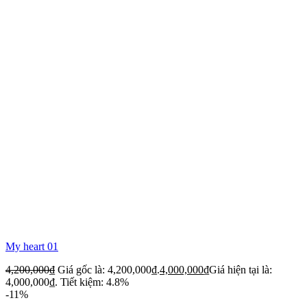
My heart 01
4,200,000
₫
Giá gốc là: 4,200,000₫.
4,000,000
₫
Giá hiện tại là:
4,000,000₫.
Tiết kiệm: 4.8%
-11%