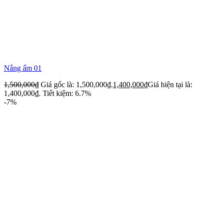
Nắng ấm 01
1,500,000
₫
Giá gốc là: 1,500,000₫.
1,400,000
₫
Giá hiện tại là:
1,400,000₫.
Tiết kiệm: 6.7%
-7%