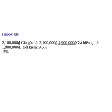
Happy life
2,100,000
₫
Giá gốc là: 2,100,000₫.
1,900,000
₫
Giá hiện tại là:
1,900,000₫.
Tiết kiệm: 9.5%
-5%