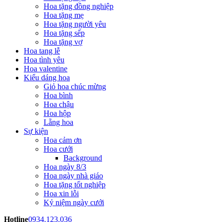
Hoa tặng đồng nghiệp
Hoa tặng mẹ
Hoa tặng người yêu
Hoa tặng sếp
Hoa tặng vợ
Hoa tang lễ
Hoa tình yêu
Hoa valentine
Kiểu dáng hoa
Giỏ hoa chúc mừng
Hoa bình
Hoa chậu
Hoa hộp
Lẵng hoa
Sự kiện
Hoa cảm ơn
Hoa cưới
Background
Hoa ngày 8/3
Hoa ngày nhà giáo
Hoa tặng tốt nghiệp
Hoa xin lỗi
Kỷ niệm ngày cưới
Hotline
0934.123.036