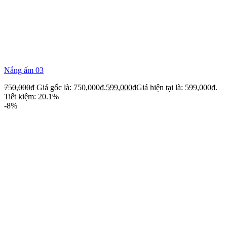
Nắng ấm 03
750,000
₫
Giá gốc là: 750,000₫.
599,000
₫
Giá hiện tại là: 599,000₫.
Tiết kiệm: 20.1%
-8%