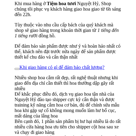
Khi mua hàng ở
Tiệm hoa tươi
Nguyệt Hỷ, Shop
chúng tôi phục vụ khách hàng giao hoa giao từ 6h sáng
đến 22h.
Tùy thuộc vào nhu cầu cấp bách của quý khách mà
shop sẽ giao hàng trong khoản thời gian từ
1 tiếng đến
1 tiếng rưỡi
đồng hồ.
Để đảm bảo sản phẩm được như ý và hoàn hảo nhất có
thể, khách nên đặt trước nửa ngày để sản phẩm được
thiết kế chu đáo và cẩn thận nhất
Khi giao hàng có gì để đảm bảo chất lượng?
Nhiều shop hoa cắm rất đẹp, rất nghệ thuật nhưng khi
giao đến địa chỉ cần thiết thì hoa thường dập gãy rất
nhiều
Để khắc phục điều đó, dịch vụ giao hoa tận nhà của
Nguyệt Hỷ đào tạo shipper cực kỳ cẩn thận và được
training kỹ năng cắm hoa cơ bản, đủ để chỉnh sửa mẫu
hoa khi gặp sự cố không mong muốn làm hư bố cục,
mất dáng của lẵng hoa
Bên cạnh đó, 1 phần sản phẩm bị hư hại nhiều là do rất
nhiều cửa hàng hoa ưu tiên cho shipper cột hoa sau xe
và chạy đi giao hàng