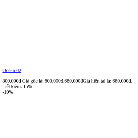
Ocean 02
800,000
₫
Giá gốc là: 800,000₫.
680,000
₫
Giá hiện tại là: 680,000₫.
Tiết kiệm: 15%
-10%