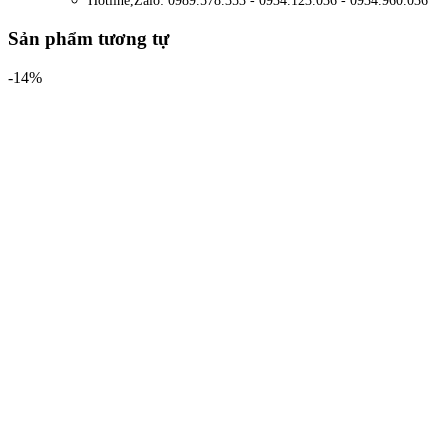
Hotline,Zalo: 0989.578.353 - 0934.123.036 - 0934.960.036
Sản phẩm tương tự
-14%