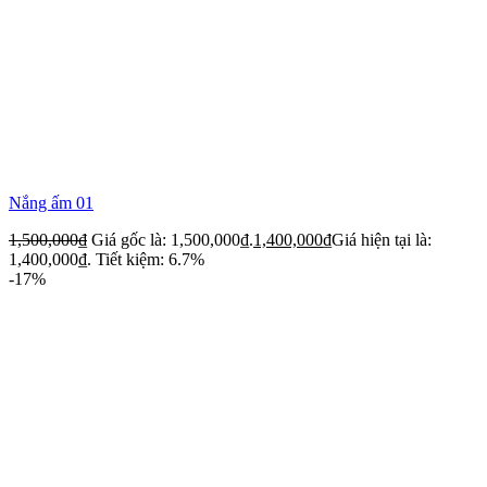
Nắng ấm 01
1,500,000
₫
Giá gốc là: 1,500,000₫.
1,400,000
₫
Giá hiện tại là:
1,400,000₫.
Tiết kiệm: 6.7%
-17%