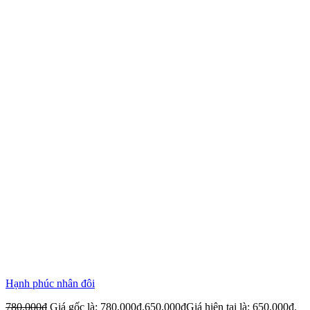
Hạnh phúc nhân đôi
780,000
₫
Giá gốc là: 780,000₫.
650,000
₫
Giá hiện tại là: 650,000₫.