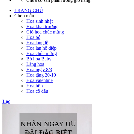
Chưa có sản phẩm trong giỏ hàng.
TRANG CHỦ
Chọn mẫu
Hoa sinh nhật
Hoa khai trương
Giỏ hoa chúc mừng
Hoa bó
Hoa tang lễ
Hoa lan hồ điệp
Hoa chúc mừng
Bó hoa Baby
Lẵng hoa
Hoa ngày 8/3
Hoa tặng 20-10
Hoa valentine
Hoa hộp
Hoa cô dâu
Lọc