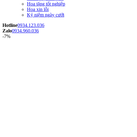
Hoa tặng tốt nghiệp
Hoa xin lỗi
Kỷ niệm ngày cưới
Hotline
0934.123.036
Zalo
0934.960.036
-7%