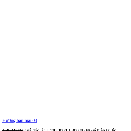
Hương ban mai 03
1,400,000
₫
Giá gốc là: 1,400,000₫.
1,300,000
₫
Giá hiện tại là: