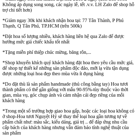
Không áp dụng song song, các ngày lễ, tết .v.v. LH Zalo để shop hỗ
trợ chi tiết hơn)
*Giảm ngay 30k khi khách nhận hoa tại: 77 Tân Thành, P Phú
Thạnh, Q Tân Phú, TP.HCM (trên 500k)
*Đặt hoa số lượng nhiều, khách hàng liên hệ qua Zalo để được
hưởng mức giá chiếc khấu tốt nhất
*Tặng miễn phí thiệp chúc mừng, băng rôn,...
*Shop khuyến khích quý khách hàng đặt hoa theo yêu cầu mức giá,
để shop tự thiết kế những sản phẩm độc đáo, mới lạ vừa tận dụng
được những loại hoa đẹp theo mùa vừa ít đụng hàng
*Do đặt thù là sản phẩm handmade (thủ công bằng tay) Hoa tươi
thành phẩm có thể gần giống với mẫu 90-95%-tùy thuộc vào thời
gian, mùa vụ, góc chụp ảnh và cảm nhận cái đẹp riêng của mỗi
khách hàng
*Trong một số trường hợp giao hoa gấp, hoặc các loại hoa không có
ở shop-Hoa tươi Nguyệt Hỷ sẽ thay thế loại hoa gần tương tự về
phẩm chất như: màu sắc, kiểu dáng, giá trị .. để đáp ứng nhu cầu
cấp bách của khách hàng nhưng vẫn đảm bảo tính nghệ thuật của
sản phẩm