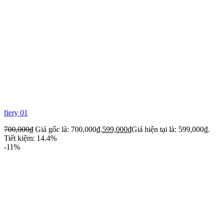
fiery 01
700,000
₫
Giá gốc là: 700,000₫.
599,000
₫
Giá hiện tại là: 599,000₫.
Tiết kiệm: 14.4%
-11%