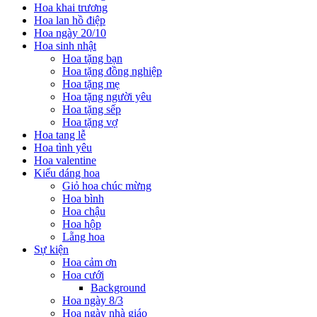
Hoa khai trương
Hoa lan hồ điệp
Hoa ngày 20/10
Hoa sinh nhật
Hoa tặng bạn
Hoa tặng đồng nghiệp
Hoa tặng mẹ
Hoa tặng người yêu
Hoa tặng sếp
Hoa tặng vợ
Hoa tang lễ
Hoa tình yêu
Hoa valentine
Kiểu dáng hoa
Giỏ hoa chúc mừng
Hoa bình
Hoa chậu
Hoa hộp
Lẵng hoa
Sự kiện
Hoa cảm ơn
Hoa cưới
Background
Hoa ngày 8/3
Hoa ngày nhà giáo