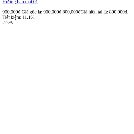
Hương ban mai 01
900,000
₫
Giá gốc là: 900,000₫.
800,000
₫
Giá hiện tại là: 800,000₫.
Tiết kiệm: 11.1%
-15%