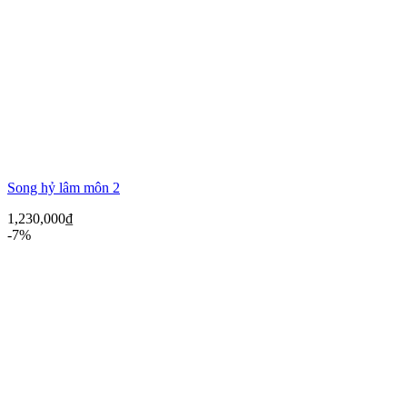
Song hỷ lâm môn 2
1,230,000
₫
-7%