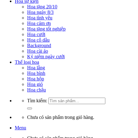
Hoa sự kiện
Hoa tặng 20/10
Hoa ngày 8/3
Hoa tình yêu
Hoa cảm ơn
Hoa tặng tốt nghiệp
Hoa cưới
Hoa cô dâu
Background
Hoa cài áo
Kỷ niệm ngày cưới
Thể loại hoa
Hoa lẵng
Hoa bình
Hoa hộp
Hoa giỏ
Hoa chậu
Tìm kiếm:
Chưa có sản phẩm trong giỏ hàng.
Menu