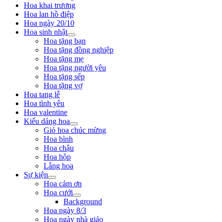
Hoa khai trương
Hoa lan hồ điệp
Hoa ngày 20/10
Hoa sinh nhật
Hoa tặng bạn
Hoa tặng đồng nghiệp
Hoa tặng mẹ
Hoa tặng người yêu
Hoa tặng sếp
Hoa tặng vợ
Hoa tang lễ
Hoa tình yêu
Hoa valentine
Kiểu dáng hoa
Giỏ hoa chúc mừng
Hoa bình
Hoa chậu
Hoa hộp
Lẵng hoa
Sự kiện
Hoa cảm ơn
Hoa cưới
Background
Hoa ngày 8/3
Hoa ngày nhà giáo