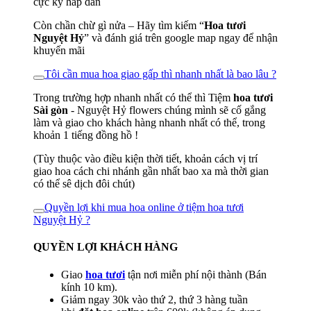
cực kỳ hấp dẫn
Còn chần chừ gì nửa – Hãy tìm kiếm “
Hoa tươi
Nguyệt Hỷ
” và đánh giá trên google map ngay để nhận
khuyến mãi
Tôi cần mua hoa giao gấp thì nhanh nhất là bao lâu ?
Trong trường hợp nhanh nhất có thể thì Tiệm
hoa tươi
Sài gòn
- Nguyệt Hỷ flowers chúng mình sẽ cố gắng
làm và giao cho khách hàng nhanh nhất có thể, trong
khoản 1 tiếng đồng hồ !
(Tùy thuộc vào điều kiện thời tiết, khoản cách vị trí
giao hoa cách chi nhánh gần nhất bao xa mà thời gian
có thể sê dịch đôi chút)
Quyền lợi khi mua hoa online ở tiệm hoa tươi
Nguyệt Hỷ ?
QUYỀN LỢI KHÁCH HÀNG
Giao
hoa tươi
tận nơi miễn phí nội thành (Bán
kính 10 km).
Giảm ngay 30k vào thứ 2, thứ 3 hàng tuần