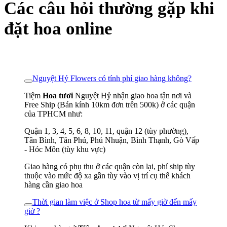
Các câu hỏi thường gặp khi
đặt hoa online
Nguyệt Hỷ Flowers có tính phí giao hàng không?
Tiệm
Hoa tươi
Nguyệt Hỷ nhận giao hoa tận nơi và
Free Ship (Bán kính 10km đơn trên 500k) ở các quận
của TPHCM như:
Quận 1, 3, 4, 5, 6, 8, 10, 11, quận 12 (tùy phường),
Tân Bình, Tân Phú, Phú Nhuận, Bình Thạnh, Gò Vấp
- Hóc Môn (tùy khu vực)
Giao hàng có phụ thu ở các quận còn lại, phí ship tùy
thuộc vào mức độ xa gần tùy vào vị trí cụ thể khách
hàng cần giao hoa
Thời gian làm việc ở Shop hoa từ mấy giờ đến mấy
giờ ?