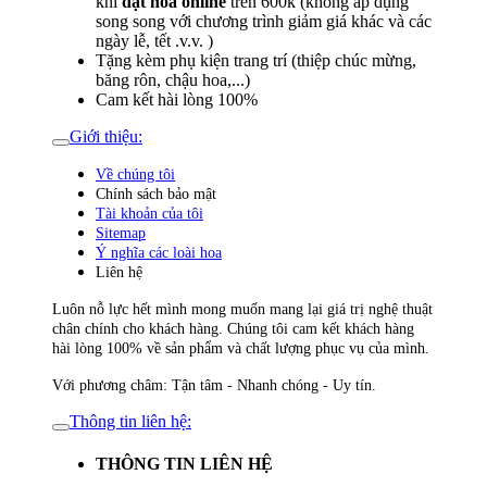
khi
đặt hoa online
trên 600k (không áp dụng
song song với chương trình giảm giá khác và các
ngày lễ, tết .v.v. )
Tặng kèm phụ kiện trang trí (thiệp chúc mừng,
băng rôn, chậu hoa,...)
Cam kết hài lòng 100%
Giới thiệu:
Về chúng tôi
Chính sách bảo mật
Tài khoản của tôi
Sitemap
Ý nghĩa các loài hoa
Liên hệ
Luôn nỗ lực hết mình mong muốn mang lại giá trị nghệ thuật
chân chính cho khách hàng. Chúng tôi cam kết khách hàng
hài lòng 100% về sản phẩm và chất lượng phục vụ của mình.
Với phương châm: Tận tâm - Nhanh chóng - Uy tín.
Thông tin liên hệ:
THÔNG TIN LIÊN HỆ