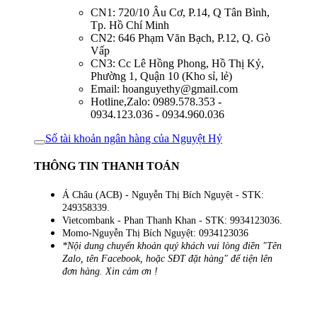
CN1: 720/10 Âu Cơ, P.14, Q Tân Bình,
Tp. Hồ Chí Minh
CN2: 646 Phạm Văn Bạch, P.12, Q. Gò
Vấp
CN3: Cc Lê Hồng Phong, Hồ Thị Kỷ,
Phường 1, Quận 10 (Kho sỉ, lẻ)
Email: hoanguyethy@gmail.com
Hotline,Zalo: 0989.578.353 -
0934.123.036 - 0934.960.036
Số tài khoản ngân hàng của Nguyệt Hỷ
THÔNG TIN THANH TOÁN
Á Châu (ACB) - Nguyễn Thị Bích Nguyệt - STK:
249358339.
Vietcombank - Phan Thanh Khan - STK: 9934123036.
Momo-Nguyễn Thị Bích Nguyệt: 0934123036
*Nội dung chuyển khoản quý khách vui lòng điền "Tên
Zalo, tên Facebook, hoặc SĐT đặt hàng" để tiện lên
đơn hàng. Xin cảm ơn !