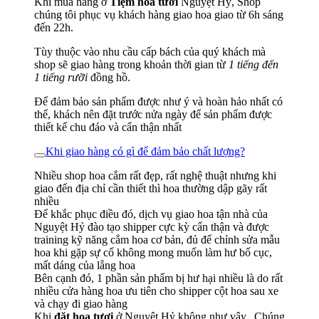
Khi mua hàng ở
Tiệm hoa tươi
Nguyệt Hỷ, Shop
chúng tôi phục vụ khách hàng giao hoa giao từ 6h sáng
đến 22h.
Tùy thuộc vào nhu cầu cấp bách của quý khách mà
shop sẽ giao hàng trong khoản thời gian từ
1 tiếng đến
1 tiếng rưỡi
đồng hồ.
Để đảm bảo sản phẩm được như ý và hoàn hảo nhất có
thể, khách nên đặt trước nửa ngày để sản phẩm được
thiết kế chu đáo và cẩn thận nhất
Khi giao hàng có gì để đảm bảo chất lượng?
Nhiều shop hoa cắm rất đẹp, rất nghệ thuật nhưng khi
giao đến địa chỉ cần thiết thì hoa thường dập gãy rất
nhiều
Để khắc phục điều đó, dịch vụ giao hoa tận nhà của
Nguyệt Hỷ đào tạo shipper cực kỳ cẩn thận và được
training kỹ năng cắm hoa cơ bản, đủ để chỉnh sửa mẫu
hoa khi gặp sự cố không mong muốn làm hư bố cục,
mất dáng của lẵng hoa
Bên cạnh đó, 1 phần sản phẩm bị hư hại nhiều là do rất
nhiều cửa hàng hoa ưu tiên cho shipper cột hoa sau xe
và chạy đi giao hàng
Khi
đặt hoa tươi
ở Nguyệt Hỷ không như vậy.. Chúng