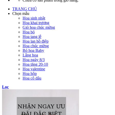
Chưa có sản phẩm trong giỏ hàng.
TRANG CHỦ
Chọn mẫu
Hoa sinh nhật
Hoa khai trương
Giỏ hoa chúc mừng
Hoa bó
Hoa tang lễ
Hoa lan hồ điệp
Hoa chúc mừng
Bó hoa Baby
Lẵng hoa
Hoa ngày 8/3
Hoa tặng 20-10
Hoa valentine
Hoa hộp
Hoa cô dâu
Lọc