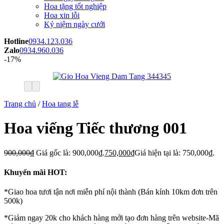
Hoa tặng tốt nghiệp
Hoa xin lỗi
Kỷ niệm ngày cưới
Hotline
0934.123.036
Zalo
0934.960.036
-17%
Trang chủ
/
Hoa tang lễ
Hoa viếng Tiếc thương 001
900,000
₫
Giá gốc là: 900,000₫.
750,000
₫
Giá hiện tại là: 750,000₫.
Khuyến mãi HOT:
*Giao hoa tươi tận nơi miễn phí nội thành (Bán kính 10km đơn trên
500k)
*Giảm ngay 20k cho khách hàng mới tạo đơn hàng trên website-Mã