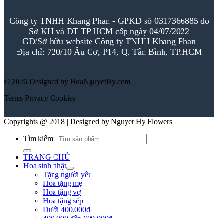
Công ty TNHH Khang Phan - GPKD số 0317366885 do
Sở KH và ĐT TP HCM cấp ngày 04/07/2022
GĐ/Sở hữu website Công ty TNHH Khang Phan
Địa chỉ: 720/10 Âu Cơ, P14, Q. Tân Bình, TP.HCM
© 2026 Designed by HoaNguyetHy.com
Terms
Privacy
Cookies
Copyrights @ 2018 | Designed by Nguyet Hy Flowers
Tìm kiếm:
TRANG CHỦ
Hoa sinh nhật
Tặng người yêu
Hoa tặng mẹ
Hoa tặng vợ
Hoa tặng sếp
Dưới 400.000đ