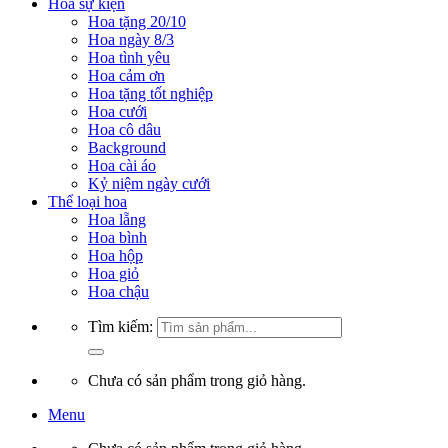
Hoa sự kiện
Hoa tặng 20/10
Hoa ngày 8/3
Hoa tình yêu
Hoa cảm ơn
Hoa tặng tốt nghiệp
Hoa cưới
Hoa cô dâu
Background
Hoa cài áo
Kỷ niệm ngày cưới
Thể loại hoa
Hoa lẵng
Hoa bình
Hoa hộp
Hoa giỏ
Hoa chậu
Tìm kiếm:
Chưa có sản phẩm trong giỏ hàng.
Menu