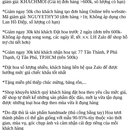
giảm giá: KHACHMOI (Giá trị đơn hàng >600k, số lượng có hạn)
*Giảm ngay 50k cho khách hàng tạo đơn hàng Online trên website-
Mã giảm giá: NGUYETHY50 (đơn hàng >1tr, Không áp dụng cho
Lan Hồ Điệp, số lượng có hạn)
*Giảm ngay 30k khi khách Đặt hoa trước 2 ngày (đơn trên 600k-
Không áp dụng song song, các ngày lễ, tết .v.v. LH Zalo để shop hỗ
trợ chi tiết hơn)
*Giảm ngay 30k khi khách nhận hoa tại: 77 Tân Thành, P Phú
Thạnh, Q Tân Phú, TP.HCM (trên 500k)
*Đặt hoa số lượng nhiều, khách hàng liên hệ qua Zalo để được
hưởng mức giá chiếc khấu tốt nhất
*Tặng miễn phí thiệp chúc mừng, băng rôn,...
*Shop khuyến khích quý khách hàng đặt hoa theo yêu cầu mức giá,
để shop tự thiết kế những sản phẩm độc đáo, mới lạ vừa tận dụng
được những loại hoa đẹp theo mùa vừa ít đụng hàng
*Do đặt thù là sản phẩm handmade (thủ công bằng tay) Hoa tươi
thành phẩm có thể gần giống với mẫu 90-95%-tùy thuộc vào thời
gian, mùa vụ, góc chụp ảnh và cảm nhận cái đẹp riêng của mỗi
khách hàng