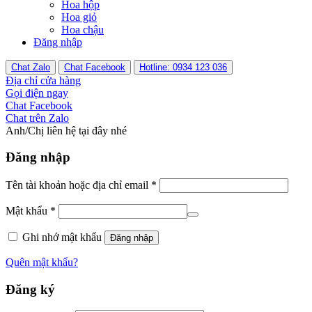
Hoa hộp
Hoa giỏ
Hoa chậu
Đăng nhập
Chat Zalo
Chat Facebook
Hotline: 0934 123 036
Địa chỉ cửa hàng
Gọi điện ngay
Chat Facebook
Chat trên Zalo
Anh/Chị liên hệ tại đây nhé
Đăng nhập
Tên tài khoản hoặc địa chỉ email
*
Mật khẩu
*
Ghi nhớ mật khẩu
Đăng nhập
Quên mật khẩu?
Đăng ký