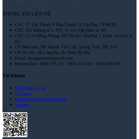
THÔNG TIN LIÊN HỆ
CN1: 77 Tân Thành, P Hòa Thạnh, Q Tân Phú, TP.HCM
CN2: 205 Đường số 1, P11, Q. Gò Vấp (Kho sỉ, lẻ)
CN3: Cc Lê Hồng Phong, Hồ Thị Kỷ, Phường 1, Quận 10 (Kho sỉ,
lẻ)
CN Biên hòa: 380 Huỳnh Văn Luỹ, Quang Vinh, BH, ĐN
CN Hà Nội: 2K Láng Hạ, Ba Đình Hà Nội.
Email: hoanguyethy@gmail.com
Hotline,Zalo: 0989.578.353 - 0934.123.036 - 0934.960.036
Tài Khoản
Tài khoản của tôi
Giỏ hàng
Chính sách bảo mật thông tin
Sitemap