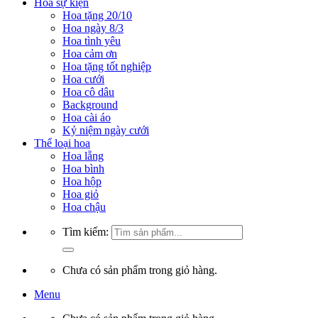
Hoa sự kiện
Hoa tặng 20/10
Hoa ngày 8/3
Hoa tình yêu
Hoa cảm ơn
Hoa tặng tốt nghiệp
Hoa cưới
Hoa cô dâu
Background
Hoa cài áo
Kỷ niệm ngày cưới
Thể loại hoa
Hoa lẵng
Hoa bình
Hoa hộp
Hoa giỏ
Hoa chậu
Tìm kiếm:
Chưa có sản phẩm trong giỏ hàng.
Menu