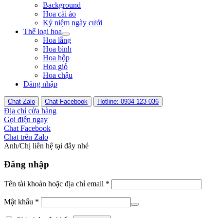
Background
Hoa cài áo
Kỷ niệm ngày cưới
Thể loại hoa
Hoa lẵng
Hoa bình
Hoa hộp
Hoa giỏ
Hoa chậu
Đăng nhập
Chat Zalo
Chat Facebook
Hotline: 0934 123 036
Địa chỉ cửa hàng
Gọi điện ngay
Chat Facebook
Chat trên Zalo
Anh/Chị liên hệ tại đây nhé
Đăng nhập
Tên tài khoản hoặc địa chỉ email
*
Mật khẩu
*