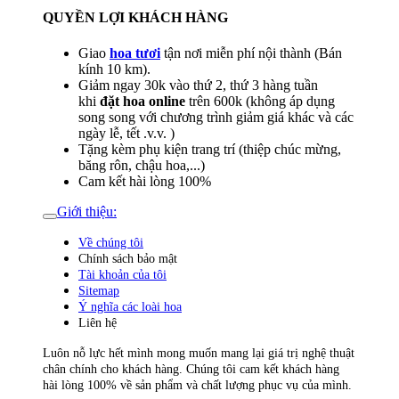
QUYỀN LỢI KHÁCH HÀNG
Giao
hoa tươi
tận nơi miễn phí nội thành (Bán
kính 10 km).
Giảm ngay 30k vào thứ 2, thứ 3 hàng tuần
khi
đặt hoa online
trên 600k (không áp dụng
song song với chương trình giảm giá khác và các
ngày lễ, tết .v.v. )
Tặng kèm phụ kiện trang trí (thiệp chúc mừng,
băng rôn, chậu hoa,...)
Cam kết hài lòng 100%
Giới thiệu:
Về chúng tôi
Chính sách bảo mật
Tài khoản của tôi
Sitemap
Ý nghĩa các loài hoa
Liên hệ
Luôn nỗ lực hết mình mong muốn mang lại giá trị nghệ thuật
chân chính cho khách hàng. Chúng tôi cam kết khách hàng
hài lòng 100% về sản phẩm và chất lượng phục vụ của mình.