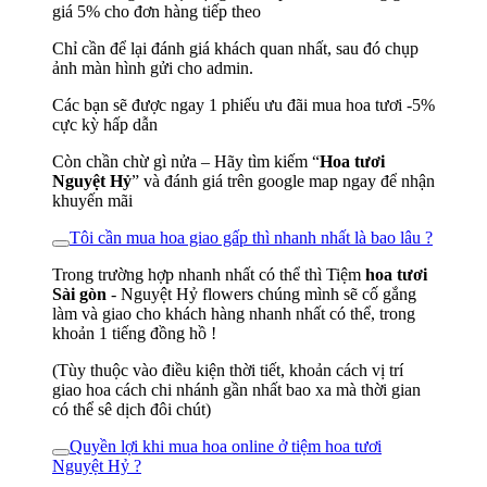
giá 5% cho đơn hàng tiếp theo
Chỉ cần để lại đánh giá khách quan nhất, sau đó chụp
ảnh màn hình gửi cho admin.
Các bạn sẽ được ngay 1 phiếu ưu đãi mua hoa tươi -5%
cực kỳ hấp dẫn
Còn chần chừ gì nửa – Hãy tìm kiếm “
Hoa tươi
Nguyệt Hỷ
” và đánh giá trên google map ngay để nhận
khuyến mãi
Tôi cần mua hoa giao gấp thì nhanh nhất là bao lâu ?
Trong trường hợp nhanh nhất có thể thì Tiệm
hoa tươi
Sài gòn
- Nguyệt Hỷ flowers chúng mình sẽ cố gắng
làm và giao cho khách hàng nhanh nhất có thể, trong
khoản 1 tiếng đồng hồ !
(Tùy thuộc vào điều kiện thời tiết, khoản cách vị trí
giao hoa cách chi nhánh gần nhất bao xa mà thời gian
có thể sê dịch đôi chút)
Quyền lợi khi mua hoa online ở tiệm hoa tươi
Nguyệt Hỷ ?