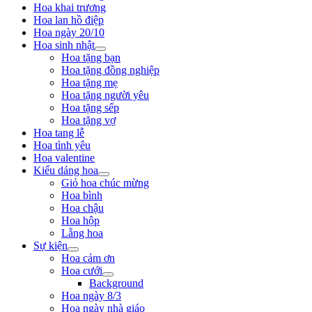
Hoa khai trương
Hoa lan hồ điệp
Hoa ngày 20/10
Hoa sinh nhật
Hoa tặng bạn
Hoa tặng đồng nghiệp
Hoa tặng mẹ
Hoa tặng người yêu
Hoa tặng sếp
Hoa tặng vợ
Hoa tang lễ
Hoa tình yêu
Hoa valentine
Kiểu dáng hoa
Giỏ hoa chúc mừng
Hoa bình
Hoa chậu
Hoa hộp
Lẵng hoa
Sự kiện
Hoa cảm ơn
Hoa cưới
Background
Hoa ngày 8/3
Hoa ngày nhà giáo