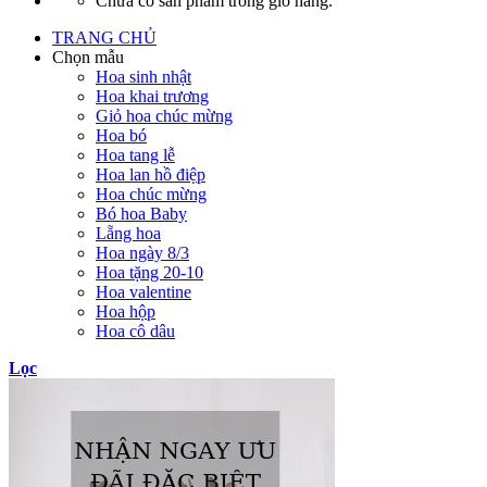
Chưa có sản phẩm trong giỏ hàng.
TRANG CHỦ
Chọn mẫu
Hoa sinh nhật
Hoa khai trương
Giỏ hoa chúc mừng
Hoa bó
Hoa tang lễ
Hoa lan hồ điệp
Hoa chúc mừng
Bó hoa Baby
Lẵng hoa
Hoa ngày 8/3
Hoa tặng 20-10
Hoa valentine
Hoa hộp
Hoa cô dâu
Lọc