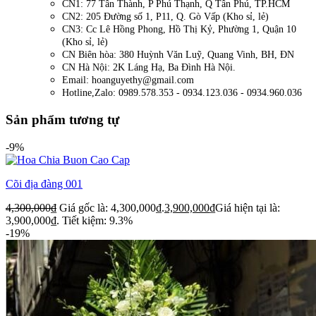
CN1: 77 Tân Thành, P Phú Thạnh, Q Tân Phú, TP.HCM
CN2: 205 Đường số 1, P11, Q. Gò Vấp (Kho sỉ, lẻ)
CN3: Cc Lê Hồng Phong, Hồ Thị Kỷ, Phường 1, Quận 10
(Kho sỉ, lẻ)
CN Biên hòa: 380 Huỳnh Văn Luỹ, Quang Vinh, BH, ĐN
CN Hà Nội: 2K Láng Hạ, Ba Đình Hà Nội.
Email: hoanguyethy@gmail.com
Hotline,Zalo: 0989.578.353 - 0934.123.036 - 0934.960.036
Sản phẩm tương tự
-9%
Cõi địa đàng 001
4,300,000
₫
Giá gốc là: 4,300,000₫.
3,900,000
₫
Giá hiện tại là:
3,900,000₫.
Tiết kiệm: 9.3%
-19%