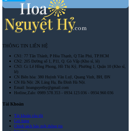
THÔNG TIN LIÊN HỆ
CN1: 77 Tân Thành, P Hòa Thạnh, Q Tân Phú, TP.HCM
CN2: 205 Đường số 1, P11, Q. Gò Vấp (Kho sỉ, lẻ)
CN3: Cc Lê Hồng Phong, Hồ Thị Kỷ, Phường 1, Quận 10 (Kho sỉ,
lẻ)
CN Biên hòa: 380 Huỳnh Văn Luỹ, Quang Vinh, BH, ĐN
CN Hà Nội: 2K Láng Hạ, Ba Đình Hà Nội.
Email: hoanguyethy@gmail.com
Hotline,Zalo: 0989.578.353 - 0934.123.036 - 0934.960.036
Tài Khoản
Tài khoản của tôi
Giỏ hàng
Chính sách bảo mật thông tin