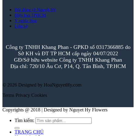
Đôi dòng về Nguyệt Hỷ
Điện hoa TPHCM
Ý nghĩa Hoa
Liên hệ
Công ty TNHH Khang Phan - GPKD số 0317366885 do
Sở KH và ĐT TP HCM cấp ngày 04/07/2022
GĐ/Sở hữu website Công ty TNHH Khang Phan
Địa chỉ: 720/10 Âu Cơ, P14, Q. Tân Bình, TP.HCM
© 2026 Designed by HoaNguyetHy.com
Terms
Privacy
Cookies
Copyrights @ 2018 | Designed by Nguyet Hy Flowers
Tìm kiếm:
TRANG CHỦ