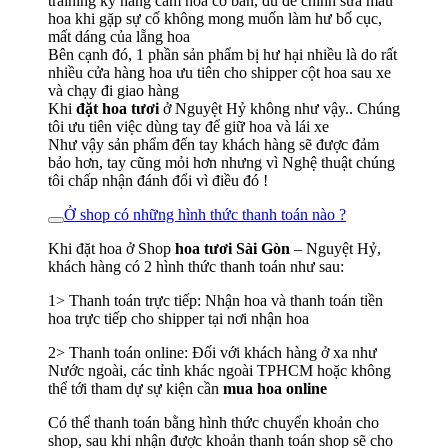
training kỹ năng cắm hoa cơ bản, đủ để chỉnh sửa mẫu
hoa khi gặp sự cố không mong muốn làm hư bố cục,
mất dáng của lẵng hoa
Bên cạnh đó, 1 phần sản phẩm bị hư hại nhiều là do rất
nhiều cửa hàng hoa ưu tiên cho shipper cột hoa sau xe
và chạy đi giao hàng
Khi
đặt hoa tươi
ở Nguyệt Hỷ không như vậy.. Chúng
tôi ưu tiên việc dùng tay để giữ hoa và lái xe
Như vậy sản phẩm đến tay khách hàng sẽ được đảm
bảo hơn, tay cũng mỏi hơn nhưng vì Nghệ thuật chúng
tôi chấp nhận đánh đổi vì điều đó !
Ở shop có những hình thức thanh toán nào ?
Khi đặt hoa ở Shop
hoa tươi Sài Gòn
– Nguyệt Hỷ,
khách hàng có 2 hình thức thanh toán như sau:
1> Thanh toán trực tiếp: Nhận hoa và thanh toán tiền
hoa trực tiếp cho shipper tại nơi nhận hoa
2> Thanh toán online: Đối với khách hàng ở xa như
Nước ngoài, các tỉnh khác ngoài TPHCM hoặc không
thể tới tham dự sự kiện cần
mua hoa online
Có thể thanh toán bằng hình thức chuyển khoản cho
shop, sau khi nhận được khoản thanh toán shop sẽ cho