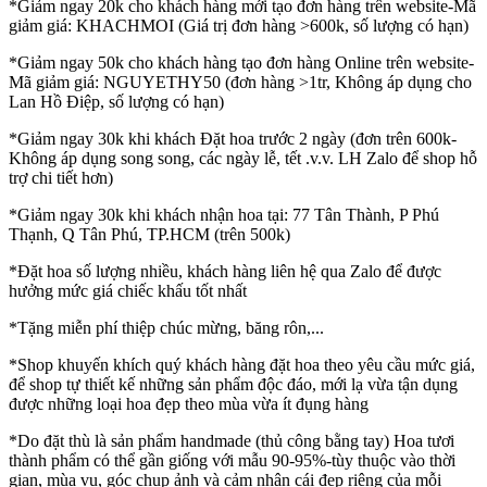
*Giảm ngay 20k cho khách hàng mới tạo đơn hàng trên website-Mã
giảm giá: KHACHMOI (Giá trị đơn hàng >600k, số lượng có hạn)
*Giảm ngay 50k cho khách hàng tạo đơn hàng Online trên website-
Mã giảm giá: NGUYETHY50 (đơn hàng >1tr, Không áp dụng cho
Lan Hồ Điệp, số lượng có hạn)
*Giảm ngay 30k khi khách Đặt hoa trước 2 ngày (đơn trên 600k-
Không áp dụng song song, các ngày lễ, tết .v.v. LH Zalo để shop hỗ
trợ chi tiết hơn)
*Giảm ngay 30k khi khách nhận hoa tại: 77 Tân Thành, P Phú
Thạnh, Q Tân Phú, TP.HCM (trên 500k)
*Đặt hoa số lượng nhiều, khách hàng liên hệ qua Zalo để được
hưởng mức giá chiếc khấu tốt nhất
*Tặng miễn phí thiệp chúc mừng, băng rôn,...
*Shop khuyến khích quý khách hàng đặt hoa theo yêu cầu mức giá,
để shop tự thiết kế những sản phẩm độc đáo, mới lạ vừa tận dụng
được những loại hoa đẹp theo mùa vừa ít đụng hàng
*Do đặt thù là sản phẩm handmade (thủ công bằng tay) Hoa tươi
thành phẩm có thể gần giống với mẫu 90-95%-tùy thuộc vào thời
gian, mùa vụ, góc chụp ảnh và cảm nhận cái đẹp riêng của mỗi