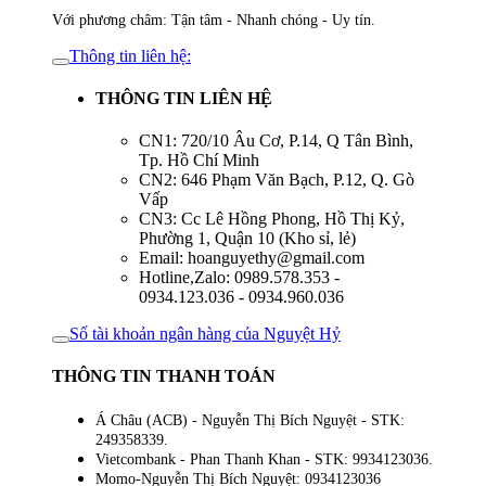
Với phương châm: Tận tâm - Nhanh chóng - Uy tín.
Thông tin liên hệ:
THÔNG TIN LIÊN HỆ
CN1: 720/10 Âu Cơ, P.14, Q Tân Bình,
Tp. Hồ Chí Minh
CN2: 646 Phạm Văn Bạch, P.12, Q. Gò
Vấp
CN3: Cc Lê Hồng Phong, Hồ Thị Kỷ,
Phường 1, Quận 10 (Kho sỉ, lẻ)
Email: hoanguyethy@gmail.com
Hotline,Zalo: 0989.578.353 -
0934.123.036 - 0934.960.036
Số tài khoản ngân hàng của Nguyệt Hỷ
THÔNG TIN THANH TOÁN
Á Châu (ACB) - Nguyễn Thị Bích Nguyệt - STK:
249358339.
Vietcombank - Phan Thanh Khan - STK: 9934123036.
Momo-Nguyễn Thị Bích Nguyệt: 0934123036