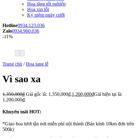
Hoa tặng tốt nghiệp
Hoa xin lỗi
Kỷ niệm ngày cưới
Hotline
0934.123.036
Zalo
0934.960.036
-11%
Trang chủ
/
Hoa tang lễ
Vì sao xa
1,350,000
₫
Giá gốc là: 1,350,000₫.
1,200,000
₫
Giá hiện tại là:
1,200,000₫.
Khuyến mãi HOT:
*Giao hoa tươi tận nơi miễn phí nội thành (Bán kính 10km đơn trên
500k)