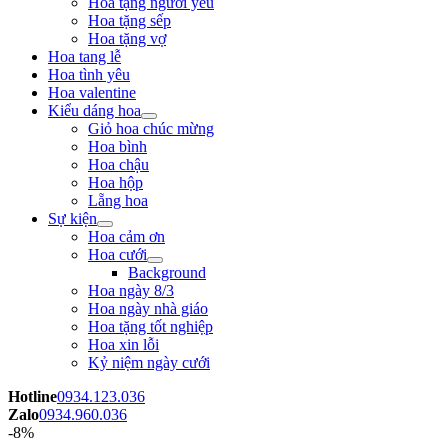
Hoa tặng người yêu
Hoa tặng sếp
Hoa tặng vợ
Hoa tang lễ
Hoa tình yêu
Hoa valentine
Kiểu dáng hoa
Giỏ hoa chúc mừng
Hoa bình
Hoa chậu
Hoa hộp
Lẵng hoa
Sự kiện
Hoa cảm ơn
Hoa cưới
Background
Hoa ngày 8/3
Hoa ngày nhà giáo
Hoa tặng tốt nghiệp
Hoa xin lỗi
Kỷ niệm ngày cưới
Hotline
0934.123.036
Zalo
0934.960.036
-8%