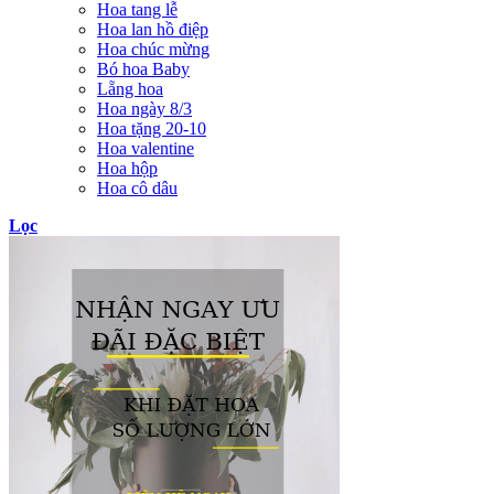
Hoa tang lễ
Hoa lan hồ điệp
Hoa chúc mừng
Bó hoa Baby
Lẵng hoa
Hoa ngày 8/3
Hoa tặng 20-10
Hoa valentine
Hoa hộp
Hoa cô dâu
Lọc